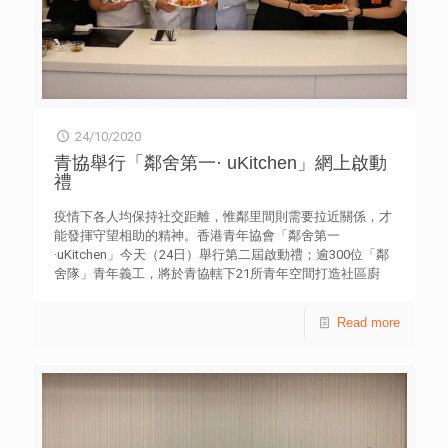
24/10/2020
青協舉行「鄰舍第一· uKitchen」網上啟動
禮
疫情下各人均保持社交距離，惟鄰里間則需要拉近關係，才
能發揮守望相助的精神。香港青年協會「鄰舍第一
·uKitchen」今天（24日）舉行第二屆啟動禮；逾300位「鄰
舍隊」青年義工，將於青協轄下21所青年空間打造社區廚
房，未來半年學習烹調不同菜色，並善用由街市收集的新鮮
剩菜及鄰里分享的食材，為基層家庭及長者製作美食，建立
Read more
鄰舍情。 在網上啟動禮，「鄰舍隊」青年義工在專業廚師
的指導下，分別在21 所青年空間一起製作蔥香蕃茄炒蛋，
為準備日後鄰舍盛宴學習第一道菜式。 香港青年協會總幹
事何永昌先生致辭時表示，該會「鄰舍第一」社區計劃積極
鼓勵青年透過不同形式的服務，推動鄰舍關愛精神。今年
「鄰舍第一·uKitchen」持續提供技能培訓、實踐關愛鄰舍，
更加入剩菜回收、食材共享、鄰舍盛宴等全新元素，由青年