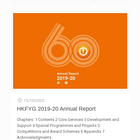
部門、禁毒工作者及公眾掌握最新趨勢，從而制定出針對社
身心及培養未來技能，繼續為年青一代服務。 適逢今年是
交媒體的禁毒宣傳教育，並盡早對潛在危機用戶提供適切的
青協六十周年鑽禧會慶，他對歷任會長，包括現任溫文儀會
教育和輔導。 另外，青年普遍習慣在網上尋找資料，亦要
長和各位理事會成員，歷任總幹事，尤其繼續擔任高級顧問
懂得辨別資訊真偽。是次分析發現，社交媒體充斥著很多毒
的王䓪鳴博士，致以由衷敬意和感謝。何永昌亦介紹該會剛
品的錯誤信息和誤導資訊，稍有不慎便會墮入陷阱。李少翠
出版的六十周年專書《一起，我們走更遠》，勾劃青協人所
建議加強社交媒體用戶對毒品的危機意識，特別是針對大
具備的特質，並詳細記錄了10多位青年及曾與他們結伴同行
麻、啟靈藥（LSD）等近期網上最多人討論的毒品，讓他們
的青協同事，在成長中不同階段引發的細膩感人經歷。 青
具備理性分析和篩選資訊的能力，拆解毒品迷思。 她亦建
協亦公布該會創新獎之得獎項目，以鼓勵和嘉許青年工作者
議社工、老師及家長多留意和關心青少年使用社交媒體平台
發揮創意，為青年服務進行創新實踐。冠軍為「世界青年科
的習慣，如會否在社交媒體分享或討論毒品問題、追蹤高危
學及科技碗」，亞軍為「好義配．好義補」網上學習平台。
用戶和具危機的資訊，同時認識毒品相關的隱語及關鍵詞，
「世界青年科學及科技碗」由青協創意教育組創辦，創新
有助及早尋求支援。 此外，青協青年違法防治中心透過轄
科技署為支持機構。比賽旨在為學生提供一個國際舞台，向
下地區外展社會工作隊、深宵青年服務和青年支援服務，就
大眾展示科學研究或發明品，並從中獲得互相交流機會，提
邊緣及犯罪青少年經常面對的三大問題，包括「犯罪違
高青少年對科學與科技的興趣，啟發他們的科技潛能，以創
規」、「性危機」及「吸毒」，提供預防教育、危機介入與
新思維協力解決社會問題。 「好義配．好義補」網上學習
評估，以及輔導治療；另外亦推動專業協作和研發倡導。
平台由青協青年義工網絡創辦，主要為小一至中三學生提供
「青法網」和「違法防治熱線8100 9669」，為公眾提供青
15/10/2020
即時免費線上學習支援。平台由逾220位企業、大專及高中
少年犯罪違規的資訊和求助方法。青協於上環永利街亦為有
義務導師輪流當值，至今為同學解答超過2,500條學術問
HKFYG 2019-20 Annual Report
需要的青少年提供短期住宿服務。 如想知道更多戒毒服務的
題。近期加入Facebook Messenger及LINE問功課服務，方
資訊，可透過以下途徑聯絡青協「青法網」社工。 違法防治
便學生發問。 青協會員人數現已超過45萬，每年使用該會
Chapters: 1 Contents 2 Core Services 3 Development and
熱線： 8100 9669 網上諮詢： youthlaw@hkfyg.org.hk手機
服務的人次超過600萬，另有逾23萬義工登記加入青年義工
Support 4 Special Programmes and Projects 5
程式（App） ： 於App Store及Google Play搜尋「青法網」
網絡。 香港青年協會2019-20年報
Competitions and Award Schemes 6 Appendix 7
傳媒查詢： 香港青年協會傳訊幹事何詠筠女士 電話：
Acknowledgments