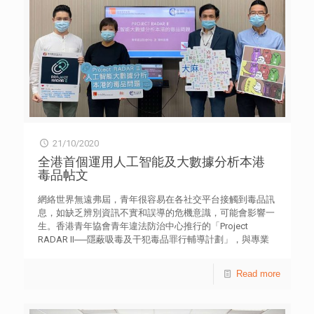
推動鄰里街坊一同參與，共享資源，將剩物轉為有用食材，
為坊眾預備一頓盛宴，體現關懷及分享正能量。 其中一位
學員朱嘉慧表示，3年前已加入「鄰舍隊」協助回收剩菜，
今次再行前多一步，學習烹調並首次邀請街市商戶合作。她
坦言當初不知從何入手，經過多番努力，現在可以獨當一面
與檔主洽談細節。她發現疫情期間更多人需要幫助，期望善
用社區資源，環保之餘亦幫到街坊減少食物開支。 青協
「鄰舍第一·uKitchen」獲李錦記及義務廚師的支持，為超過
300位「鄰舍隊」青年義工提供專業廚藝培訓，完成培訓
後，他們將舉行鄰舍盛宴接待街坊鄰里，分享美食，體現鄰
21/10/2020
舍互愛的精神。 青協「鄰舍第一」社區計劃是由青年帶動
的社區關懷行動，至今已有逾3,000名14至35歲青年自發組
全港首個運用人工智能及大數據分析本港
成100支「鄰舍隊」，分佈全港各區；未來亦將持續擴充及
毒品帖文
增長，在各社區以具體服務與行動推廣訊息。網
站 neighbourhoodfirst.hk 提供全港各區最新資訊，促進鄰
網絡世界無遠弗屆，青年很容易在各社交平台接觸到毒品訊
舍間的互動聯繫。
息，如缺乏辨別資訊不實和誤導的危機意識，可能會影響一
生。香港青年協會青年違法防治中心推行的「Project
RADAR II──隱蔽吸毒及干犯毒品罪行輔導計劃」，與專業
科技公司聯科集團合作，推行本港首個分析毒品相關帖文的
研究項目；運用人工智能系統及大數據分析，嘗試以客觀的
Read more
角度，分析社交媒體用戶對毒品的想法和吸食原因，期望制
定出具針對性的抗毒教育策略。 為期三年的「Project
RADAR II──隱蔽吸毒及干犯毒品罪行輔導計劃」，由青協