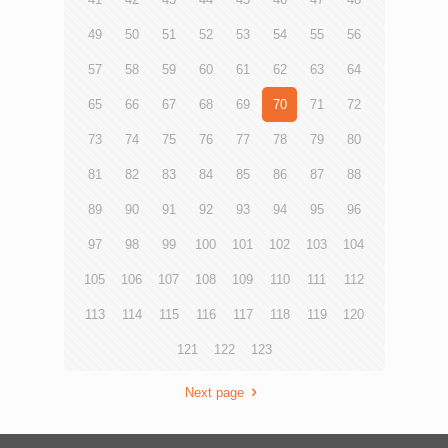
覽網站chinaweek.m21.hk。 發展局文物保育專員任浩晨及
香港青年協會總幹事何永昌出席網上啟動禮；香港城市大學
49
50
51
52
53
54
55
56
建築科技學部講師王煒文則在專題講座分享中國古建築的背
景和特色。 香港青年協會總幹事何永昌先生表示，該會主
57
58
59
60
61
62
63
64
辦的《中國歷史文化周》至今已踏入第十年。今年以國家的
古建築作為切入點，期望藉此促進青年認識中式建築所蘊含
65
66
67
68
69
70
71
72
的深厚歷史與藝術價值，傳統文化的演變過程，以及科學技
73
74
75
76
77
78
79
80
術的發展。他感謝田家炳基金會的慷慨贊助，以及華人廟宇
委員會、龍傳基金及一眾學者專家的鼎力支持。 《中國歷
81
82
83
84
85
86
87
88
史文化周》由今天（28日）起一連七天，透過多元活動，提
升青少年對中國歷史文化的興趣與欣賞能力。包括舉辦3場
89
90
91
92
93
94
95
96
網上專題講座，認識中式古建築、香港廣府和客家的傳統民
居建築特色；另設有網上導賞團，由歷史學家及導賞員介紹
97
98
99
100
101
102
103
104
本港的中式建築和廟宇；而體驗工作坊將運用創意教育工具
4D Frame、立體繪圖軟件Tinkercad等，深入了解榫卯的原
105
106
107
108
109
110
111
112
理、四合院的背景及設計，以及中式古建築的力學結構。
青協自2011年開始，每年暑期前均舉辦《中國歷史文化周》
113
114
115
116
117
118
119
120
活動，過去曾經以《百年中國》、《翰墨傳承》、《光影歲
121
122
123
月》、《鐵路行》、《縱橫外交》、《起動體育》、《我要
起飛》、《知味尋源》、《築橋互通》為主題。今年因受疫
情及停課影響而延期舉行，繼續得到學校踴躍支持及參與。
Next page
傳媒查詢︰香港青年協會傳訊幹事何詠筠小姐 電話：3755
7044