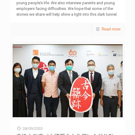
援，藉此勉勵他們即使身處逆境，亦可積極策劃未來及裝備
young people’s life. We also interview parents and young
自己。」 香港青年協會督導主任鄺穎琦表示，該會「青年
employers facing difficulties. We hope that some of the
就業網絡」於疫情期間持續聯繫僱主，為青年發掘工作機
stories we share will help shine a light into this dark tunnel.
會。她表示疫情下網上面試成為新常態，求職者的準備尤其
Online version
重要。有曾進行視像面試的僱主反映，求職者在網絡連線、
Read more
儀容及衣着均未如理想，影響獲聘的機會。她提醒年輕人不
要因為視像面試隔着屏幕便鬆懈，「在求職的過程中，或許
荊棘滿途，切記保持正面積極的態度，做好準備，才能把握
每個面試機會。」 歡迎有興趣參與網上青年就業博覽、視
像互動工作坊的青年，於網站yen.hkfyg.org.hk/hfs2020登
記，為求職作好準備，迎接每一個機會。
28/09/2020