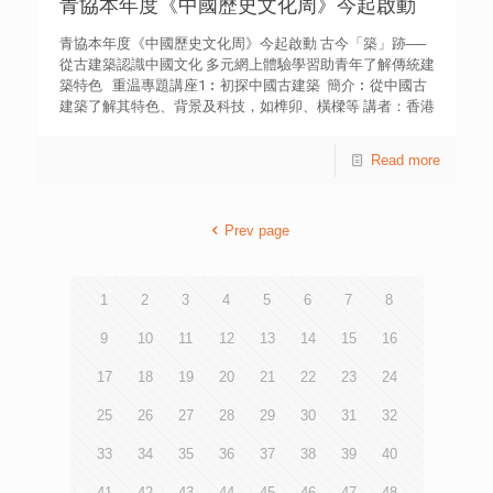
青協本年度《中國歷史文化周》今起啟動
青協本年度《中國歷史文化周》今起啟動 古今「築」跡──
從古建築認識中國文化 多元網上體驗學習助青年了解傳統建
築特色 重温專題講座1︰初探中國古建築 簡介︰從中國古
建築了解其特色、背景及科技，如榫卯、橫樑等 講者：香港
城市大學建築科技學部講師王煒文先生 重温專題講座2︰居
者有其屋：香港廣府、客家傳統民居 簡介：認識香港廣府和
Read more
客家的傳統民居建築特色，藉以了解其生活和習俗 講者：珠
海學院歷史研究所哲學博士及電視節目《學是學非》主持施
志明博士 重温專題講座3︰從古至今看古建築 簡介：認識
Prev page
香港法定古蹟評估，了解香港現存的公祠及圍，探討如何承
傳古建築 嘉賓講者：香港公開大學李嘉誠專業進修學院講師
及香港建築文物保護師學會理事羅紀瑜女士 重温網上導賞
團1︰古建築與現代人生活（曾大屋及屏山文物徑） 嘉賓：
1
2
3
4
5
6
7
8
香港中文大學崇基學院兼任導師及程尋香港創辦人溫子祺先
生 重温網上導賞團2︰廟宇的建築意念（侯王廟、玉虛宮、
9
10
11
12
13
14
15
16
洪聖古廟） 嘉賓：歷史哲學博士、大學講師、香港史學會總
17
18
19
20
21
22
23
24
監鄧家宙博士 香港青年協會每年舉辦的《中國歷史文化
周》，鼓勵本地青年學生從多角度認識國家不同領域的歷史
25
26
27
28
29
30
31
32
文化與最新發展。今年以《古今「築」跡》──從古建築認
識中國文化為主題，展開連串活動。今天（28日）舉行網上
33
34
35
36
37
38
39
40
啟動禮、專題講座及問答比賽，本周亦會舉行網上導賞團、
體驗工作坊、中式建築相片展等，歡迎公眾參與。詳情可瀏
41
42
43
44
45
46
47
48