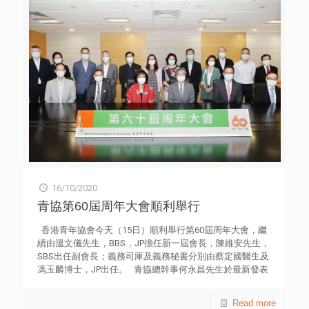
青年違法防治中心主辦，禁毒基金贊助，為全港10至35歲
「隱蔽吸毒青少年」、「潛在或干犯毒品相關罪行青少年」
以及其家人提供輔導服務；該計劃嶄新引入人工智能系統及
大數據分析，了解本地毒品問題和趨勢。 上述分析是偵測
本港由2016年至今年6月30日，逾30萬篇毒品相關的帖文及
留言。研究發現，近年社交媒體涉及毒品相關的帖文數目及
瀏覽量大幅上升。帖文數目由2016年的1,001篇，上升至今
年中的5,237篇，上升比率為423%；估算瀏覽量亦由2016年
的440萬次，上升至今年中的1,734萬次，上升比率為
298%。最多人討論及持正面態度的毒品首四位是大麻、啟
靈藥（LSD）、迷姦水（GHB）和白瓜子。 另分析指出，
在研究範圍內的毒品帖文及留言中，大麻相關的帖文數目，
由2016年的815篇，上升至今年中的3,532篇，比率急增
333%。此外，部分社交媒體用戶對毒品存在誤解，包括低
16/10/2020
估毒品對身體的危害（52.9%）、誤以為毒品是合法
（29.2%），以及誤以為毒品有藥用價值（17.9%）。至於吸
青協第60屆周年大會順利舉行
毒原因，首三位是尋求刺激感（42.4%）、低估吸毒的嚴重
性（25.1%），以及擺脫負面情緒（13.5%）。 香港青年協
香港青年協會今天（15日）順利舉行第60屆周年大會，繼
會青年違法防治中心單位主任李少翠指出，雖然網絡世界可
續由溫文儀先生，BBS，JP擔任新一屆會長，陳維安先生，
以匿名或隱藏自己的真實身分，上述研究結果未必完全反映
SBS出任副會長；義務司庫及義務秘書分別由蔡定國醫生及
本港的毒品現況，惟是次大數據分析對禁毒輔導治療和預防
馮玉麟博士，JP出任。 青協總幹事何永昌先生於最新發表
教育，具有重要的參考作用，有助了解社交媒體用戶對毒品
的年報中透露，本港正經歷史無前例的鉅變，青年的需要和
的態度及行為模式，配合社工的前線經驗，相信可進一步掌
他們所關心的議題不斷變化。該會來年將透過「聯繫」、
Read more
握本港的毒品問題。她建議持續更新數據庫，有助政府相關
「專業」及「創新」三大策略支柱，重點推動青年建立全健