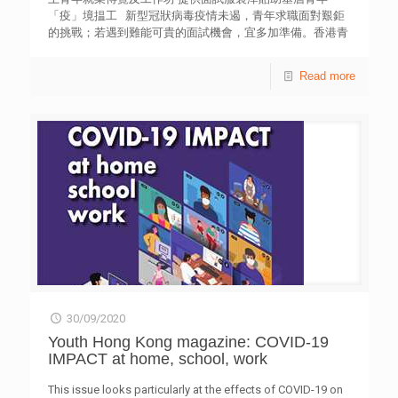
「疫」境揾工 新型冠狀病毒疫情未遏，青年求職面對艱鉅
的挑戰；若遇到難能可貴的面試機會，宜多加準備。香港青
年協會與保誠保險有限公司(保誠) 攜手合作推出「成功在望
Ready Get Set Go」計劃，透過一系列活動，協助青年多方
Read more
面裝備自己，特設網上青年就業博覽及視像互動工作坊，分
享視像面試技巧、行業資訊及面試貼士，以及為基層青年提
供面試服裝津貼，協助他們「疫」境下更自信地求職。 網
上青年就業博覽：即日起至11月30日期間開放此求職平台，
提供超過500個空缺，以資訊科技、社福、餐飲、物業管
理、顧客服務及銷售等職位為主。網上平台特設一分鐘上班
貼士，讓青年於正式上班前作好準備。 視像互動工作坊：
10月22日及23日舉行，來自金融保險、資訊科技和社福行業
的代表分享行業資訊和面試貼士，並有求職準備、職涯規
劃、撰寫履歷和視像面試等主題分享，由專家親授撰寫個人
履歷表技巧、如何突出個人專長及優勢、面試衣着及儀容
等，當中設有互動環節讓參加者於視像平台上發問。 面試
服裝津貼：活動將會向來自基層的青年派發400港元津貼購
買求職面試服裝，名額高達250個。 保誠首席客戶及市場
30/09/2020
拓展總監吳詩雅表示：「保誠與香港青年協會合作的『成功
在望』計劃經已踏入第六年，我們希望透過計劃協助青年規
Youth Hong Kong magazine: COVID-19
劃未來，實踐理想事業。 今年，受到疫情影響，不少青年面
IMPACT at home, school, work
臨求職困難。有見及此，保誠貫徹『用行動 成就您想』的理
念，與青協即時啟動以網上視像形式為青年提供各項就業支
This issue looks particularly at the effects of COVID-19 on