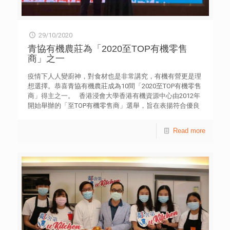
29/10/2020
青協有機農莊為「2020至TOP有機零售
商」之一
疫情下人人變廚神，對食材也是非常講究，有機有營更是理
想選擇。恭喜青協有機農莊成為10間「2020至TOP有機零售
商」得主之一。 香港浸會大學香港有機資源中心由2012年
開始舉辦的「至TOP有機零售商」選舉，旨在表揚符合優良
有機零售營運標準之零售商，籍以令本地有機零售業走向規
範化及專業化，促進有機產品市場的健康發展。 選購食材
Read more
或參觀青協有機農莊︰organicfarm.hk