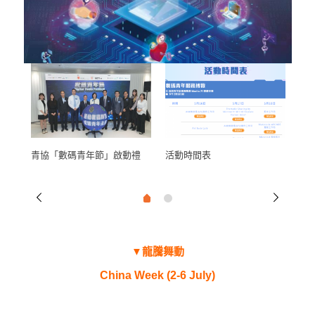
數碼青年節
青協「數碼青年節」啟動禮
活動時間表
數
▼
龍騰舞動
China Week (2-6 July)