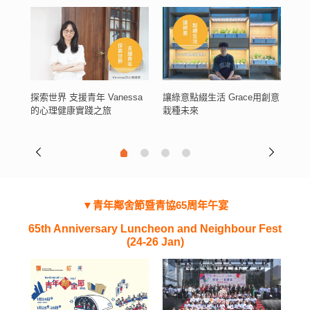
青年領袖
實踐
探索世界 支援青年 Vanessa
讓綠意點綴生活 Grace用創意
從迷
的心理健康實踐之旅
栽種未來
旅
▼青年鄰舍節暨青協65周年午宴
65th Anniversary Luncheon and Neighbour Fest
(24-26 Jan)
青協65周年午宴暨青年鄰舍節