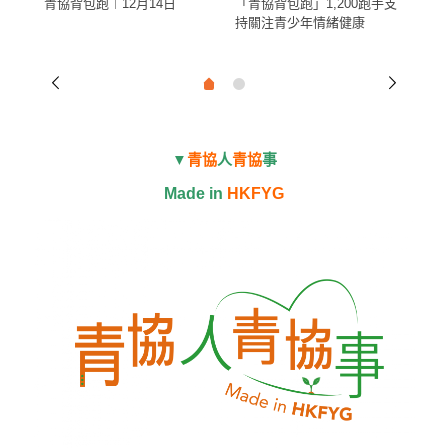
青協背包跑︱12月14日
「青協背包跑」1,200跑手支
跑
持關注青少年情緒健康
▼
青協
人
青協
事
Made in
HKFYG