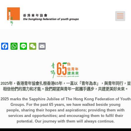
Facebook
Facebook
WhatsApp
WhatsApp
Line
Line
WeChat
WeChat
Email
Email
2025年，香港青年協會扎根香港65年，一直以「青年為本」，與青年同行，並
2025年，香港青年協會扎根香港65年，一直以「青年為本」，與青年同行，並
相信他們的潛力和才能。
相信他們的潛力和才能。
我們期望與青年一起攜手邁步，共建更美好未來。
2025 marks the Sapphire Jubilee of The Hong Kong Federation of Youth
我們期望與青年一起攜手邁步，共建更美好未來。
Groups.
For the past 65 years,
we have walked beside young
2025 marks the Sapphire Jubilee of The Hong Kong
people,
sharing their hopes and aspirations; providing them with
Federation of Youth Groups.
For the past 65 years,
we have
services and opportunities; and encouraging them to fulfil their
walked beside young people,
potential. Our journey with them will always continue.
sharing their hopes and aspirations; providing them with