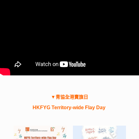
services and opportunities; and encouraging them to fulfil
their potential. Our journey with them will always continue.
▼青協全港賣旗日
HKFYG Territory-wide Flay Day
青協全港賣旗日