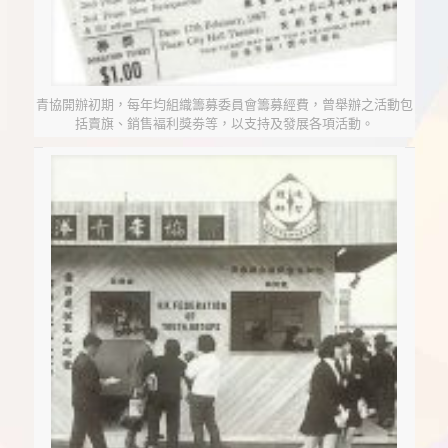
青協於1990年8
月14-31日舉辦
國際青年文化
村，各國青年穿
上民放服裝合
參加「會考熱線
赤柱戶外活動中
香港特別行政區
行政長官董建華
先生於2000年2
月12日主持「龍
傳基金」成立典
輔導’91」之熱心
心於89年5月21
青年義工。
日重建完成。
照。
青協開辦初期，每年均組織籌募委員會籌募經費，曾舉辦之活動包
禮。
括賣旗、銷售褔利獎劵等，以支持及發展各項活動。