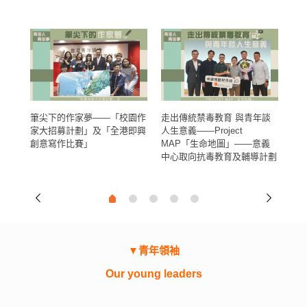
青協人青協事
結青
筆尖下的作家夢——「校園作
走出傳統禁毒教育 與青年談
讓
家大招募計劃」及「全港即興
人生意義——Project
賽
創意寫作比賽」
MAP「生命地圖」——意義
中心取向抗毒教育及輔導計劃
▼青年領袖
Our young leaders