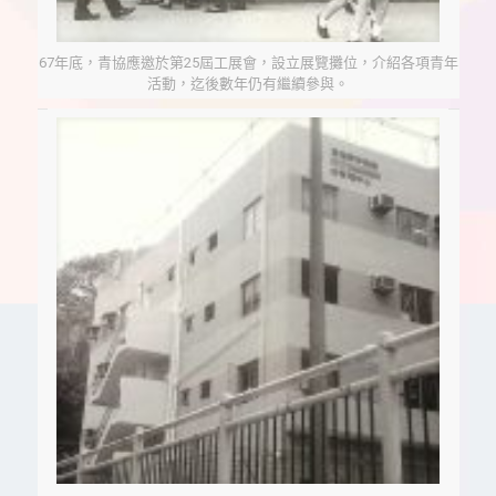
67年底，青協應邀於第25屆工展會，設立展覽攤位，介紹各項青年
活動，迄後數年仍有繼續參與。