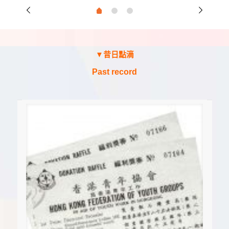
▼昔日點滴
▼昔日點滴
Past record
Past record
88年8月，青協
代表團於中華全
國青年聯合會辦
公樓與該會成員
67年底，青協應
青協開辦初期，
每年均組織籌募
委員會籌募經
費，曾舉辦之活
動包括賣旗、銷
售褔利獎劵等，
以支持及發展各
北角民新街青年
邀於第25屆工展
中心於81年底落
會，設立展覽攤
成。
位，介紹各項青
合照。
年活動，迄後數
年仍有繼續參
與。
項活動。