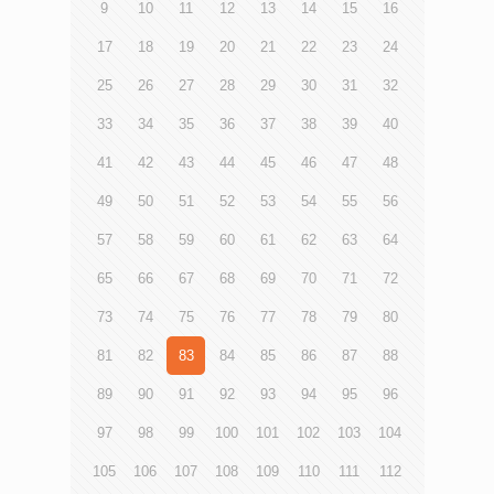
總監陳文浩先生指出，本港去年整體罪案率創新低，惟科技
他們均表示很高興再次合辦這項計劃，並鼓勵學生好好把握
9
10
11
12
13
14
15
16
罪案持續增加。該會青年違法防治中心與香港城市大學犯罪
今次的考察機會，為日後投身金融行業作好準備。陳重義博
學家黃成榮教授合作的「青少年科網危機因素及評估研究」
17
18
19
20
21
22
23
24
士又樂見過往參加者能從計劃中學習內地金融市場的運作和
中，發現「缺乏網絡安全意識」、「道德疏離感」、「攻擊
體驗職場文化，同時增進了待人接物的技巧和人際網絡；張
25
26
27
28
29
30
31
32
他人的信念」和「主動攻擊」四個變項與「網絡違規行
永康則期望學生多融入內地社會生活，以及從拜訪新經濟企
為」、「網絡侵害」及「網絡受害」有相當強度的顯著關
業的活動中了解內地經濟現況。
33
34
35
36
37
38
39
40
聯。其中總結青少年網絡違規和犯罪行為有以下趨勢。
1) 網絡受害者有機會演變成侵害者 青少年如果缺乏網絡安
41
42
43
44
45
46
47
48
全和自我保護意識，加上網上行為操守較薄弱，若持續在網
絡上受害，將有機會成為侵害者。 個案︰14歲青年在拍賣
49
50
51
52
53
54
55
56
網站以平價購買一對原以為正版的波鞋，取貨後才知是盜版
而被騙；一個月後他出售該盜版波鞋，結果被海關拘捕。
57
58
59
60
61
62
63
64
2) 高學歷青年亦有機會成為網絡受害者或侵害者 大學生及
高材生沒有留意各種新聞報道和警方資訊，對網絡安全意識
65
66
67
68
69
70
71
72
和法規的認知不足，有機會墮入科技陷阱。 個案︰21歲女
大學生，遇上假冒內地官員的電話騙案誤信為真，亦不懂得
73
74
75
76
77
78
79
80
如何應對，結果多次匯款而被騙二萬多元。 3) 科技罪行遍
81
82
83
84
85
86
87
88
及不同年齡層 過去網絡情緣騙案多涉及年長女性，現在青年
也成為騙徒對象。 個案︰20歲女大學生，在社交媒體結識
89
90
91
92
93
94
95
96
自稱英國華僑而發生網戀，對方聲稱送她名貴手錶，但要先
繳付二萬多元運費；她付款後並無收到手錶，才知被騙。
97
98
99
100
101
102
103
104
青協青年違法防治中心每年接觸近4,200位高危青少年，透
過轄下地區外展社會工作隊、深宵青年服務和青年支援服
105
106
107
108
109
110
111
112
務，就邊緣及犯罪青少年經常面對的三大問題，包括「犯罪