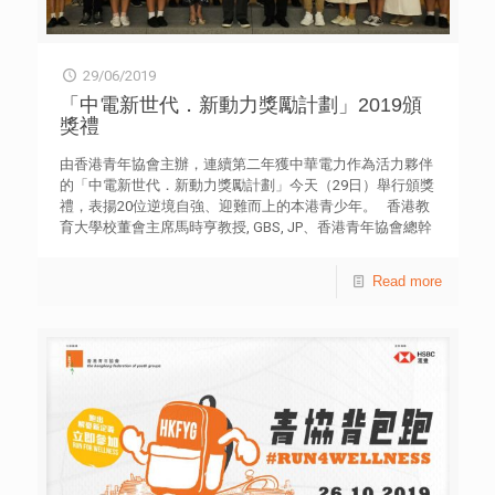
29/06/2019
「中電新世代．新動力獎勵計劃」2019頒
獎禮
由香港青年協會主辦，連續第二年獲中華電力作為活力夥伴
的「中電新世代．新動力獎勵計劃」今天（29日）舉行頒獎
禮，表揚20位逆境自強、迎難而上的本港青少年。 香港教
育大學校董會主席馬時亨教授, GBS, JP、香港青年協會總幹
事何永昌先生及中華電力企業發展總裁莊偉茵太平紳士在典
禮上對各得獎者永不言敗的精神，深表感動。 香港青年協
Read more
會總幹事何永昌先生表示，該獎勵計劃本年度共接獲超過
107間學校及青年服務單位提名236位學生，反應熱烈。他多
謝學界的踴躍支持及評審的參與，選出20位得獎青少年，他
們年紀很輕，已面對人生極大挑戰，各有一段與別不同的成
長歷程，卻不畏艱辛，以堅定信念跨越難關。何永昌感謝中
電再度支持，攜手協助青年活出積極人生。 中華電力企業
發展總裁莊偉茵女士表示，今年是中華電力第二年支持香港
青年協會設立「中電新世代‧新動力獎勵計劃」，鼓勵青年人
逆境自強，積極面對人生，活動意義非凡。「中電服務香港
118年，與香港一起成長。除一直努力不懈為香港提供優質