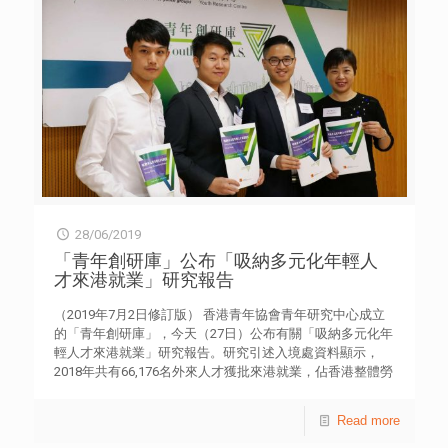
題，常吵鬧至影響睡眠質素和情緒，故選擇每天在校完成功
課和溫習才回家。母子二人現居於劏房，生活匱乏和困苦。
他積極參與課外活動，主動與人建立關係。 家庭 5 鍾智華
東華三院辛亥年 總理中學 中六 智華患有先天性重度弱聽，
很難完全接收別人的說話，令他有時跟不上課堂的進度，亦
很害怕與別人說話，不懂與別人相處，變得沉默寡言。在社
工的鼓勵下，智華開始嘗試參與訓練營及義工小組，慢慢開
始放膽去認識更多不同的朋友。 健康 6 周心妍 慕光英文書
院 中四 遭到同學杯葛，心妍大受打擊，患上情緒病及暴食
症。休學期間，母親發現丈夫有外遇，心妍決心重新振作，
支持母親。去年與母親及弟弟來港定居，鼓起勇氣與同學交
流，回復開朗的性格。 健康 7 黃鈺儀 基督教女青年會 丘佐
榮中學 中四 母親突然中風及患上抑鬱症，鈺儀隔天到醫院
28/06/2019
幫助母親活動手腳及重新學習說話，亦要兼顧學業，倍感壓
「青年創研庫」公布「吸納多元化年輕人
力。面對逆境，鈺儀未有氣餒，學習到臨危不亂，隨機應變
才來港就業」研究報告
以面對日後可能出現的挑戰。 家庭 8 黃詠恩 世界龍崗學校
劉皇發中學 中五 父母離異，母親失去聯絡，父親有不良生
（2019年7月2日修訂版） 香港青年協會青年研究中心成立
活習慣，詠恩開始寄人籬下的生活。小三時到深圳與繼母同
的「青年創研庫」，今天（27日）公布有關「吸納多元化年
住，常被繼母責打，後回港以十二歲之齡入讀小四，於小六
輕人才來港就業」研究報告。研究引述入境處資料顯示，
時經社工轉介入住家舍。她以堅毅的態度努力適應，因著自
2018年共有66,176名外來人才獲批來港就業，佔香港整體勞
身的經歷，令她學會珍惜所擁有的一切。 家庭 9 安多妮
動人口的1.67%；而在世界人才排名榜上排名前列的瑞士和
(Andaleeb) 香港布廠商會 朱石麟中學 中五 生於巴基斯坦，
新加坡，外來人才佔當地勞動人口比率，分別為31.1%和
家境清貧，因文化及膚色差異，遭到同學的歧視，在學校亦
Read more
5.1%，反映本港吸納外來人才的狀況並不理想。 上述研究
出現適應問題。父親患腎病，需要靠政府綜合援助生活。性
比較了香港、瑞士和新加坡的吸納人才政策措施，發現三地