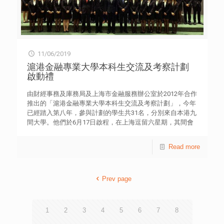
流露，打破彼此多年的隔膜，令小冬深受感動，自此嘗試與
互聯網的青少年了解科技罪案的嚴重性，避免成為侵害及受
媽媽修補關係，並決定遠離不良朋輩，專心發展跳舞興趣。
害者。同時需要增加社會上各階層人士的預防教育。他指
出，青協青年違法防治中心自2017年推行的「Project
iSmarter青少年科技罪行防治服務」，已在社區和34間中、
小學，為近1.2萬名學生、家長及教師提供青少年科技罪行
11/06/2019
預防教育。他感謝凱瑟克基金的資助及香港城市大學協辦，
並獲律政司、警務處、香港大律師公會、9區撲滅罪行委員
滬港金融專業大學本科生交流及考察計劃
會、15區家長教師聯會，以及不同教育、資訊科技及法律相
啟動禮
關組織的支持。 研討會亦舉行多場互動對談，多位青年工作
者、本地和海外學者包括︰英國東倫敦大學法律與犯罪系名
由財經事務及庫務局及上海市金融服務辦公室於2012年合作
譽教授Dr Mary AIKEN、日本龍谷大學法學部教授Koichi
推出的「滬港金融專業大學本科生交流及考察計劃」，今年
HAMAI，以及澳洲昆士蘭科技大學司法學院副教授Dr
已經踏入第八年，參與計劃的學生共31名，分別來自本港九
Cassandra CROSS，分享網絡安全、防治青少年科技罪行的
間大學。他們於6月17日啟程，在上海逗留六星期，其間會
挑戰、輔導手法及媒體素養等。 青協青年違法防治中心獲凱
到上海的金融機構進行約五星期的考察體驗，並會參觀上海
瑟克基金資助，由2017年起，推行為期三年的「Project
的政府機關、金融監管機構及交易所等，以及與上海學生進
Read more
iSmarter青少年科技罪行防治服務」，為6至24歲高危青少
行交流活動。參與計劃的上海大學生則於七月下旬抵港。
年、老師及家長，提供科技罪行預防教育、危機評估與輔導
財經事務及庫務局局長劉怡翔表示，感謝金融業界翹楚繼續
支援；並制定首套大中華區《青少年科網危機評估工具》和
支持，為參與的同學提供寶貴的工作體驗，範疇涵蓋銀行、
《青少年科網危機快速辨識工具》，以及推出《網絡偵探》
Prev page
保險、證券、會計、資產管理和金融科技。他期望同學藉着
輔導卡；該服務更建立了「青少年科技罪行防治機制」，與
今次的考察機會，認識上海的經濟環境和感受企業的工作文
不同專業人士及學者，建立合作和交流平台，並由警方、感
化，並與內地的金融人才互動和交流，好好裝備自己。 協
化官、青少年服務機構及學校轉介青少年；至今已服務261
辦機構香港青年協會理事會委員陳重義博士，以及支持機構
1
2
3
4
5
6
7
8
位高危青少年、科技罪行侵害及受害者。 香港青年協會業務
香港金融青年會主席兼執行總裁張永康亦在啟動禮上致辭。