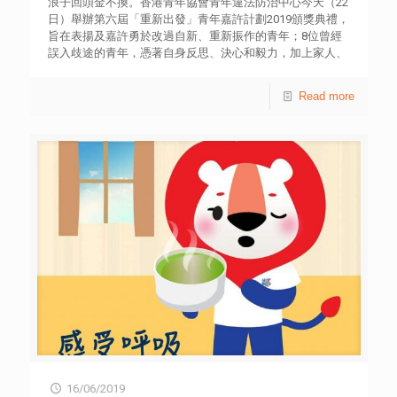
浪子回頭金不換。香港青年協會青年違法防治中心今天（22
學生組成，平均年齡為27歲。透過以研究實證為基礎的討
何詠筠小姐 電話︰37557044
日）舉辦第六屆「重新出發」青年嘉許計劃2019頒獎典禮，
論、交流，創研庫成員提出政策建議，期望能為社會建言獻
旨在表揚及嘉許勇於改過自新、重新振作的青年；8位曾經
策。青年創研庫四項專題研究系列包括：「經濟與就業」、
誤入歧途的青年，憑著自身反思、決心和毅力，加上家人、
「管治與政制」、「教育與創新」，以及「社會與民生」。
老師、社工等的支持，能夠重回正軌，建立正面人生觀。 主
8位專家、學者應邀擔任創研庫的顧問導師，包括張子欣博
禮嘉賓包括香港特別行政區行政會議成員林正財議
Read more
士、黃元山先生、陳弘毅教授、陳維安先生、黃錦輝教授、
員,BBS,JP、荃灣獅子會會長李浩然先生和香港青年協會總
倪以理先生、葉兆輝教授和凌浩雲先生。 全文報告按此 傳
幹事何永昌先生。逾300位地區領袖、專業義工、家長及中
媒查詢︰香港青年協會傳訊幹事何詠筠小姐 電話︰3755
小學生等出席頒獎典禮，勉勵得獎青年繼續努力，實踐理
7044
想。 香港青年協會總幹事何永昌先生致辭時表示，該會青年
違法防治中心每年接觸4,200多位高危青年，提供危機介入
與評估，以及輔導治療；社工從中甄選值得表揚的青年參與
「重新出發」青年嘉許計劃，期望以他們個人經歷，勉勵青
年奉公守法。他感謝懲教署今年首度合作，提名合適青年參
加；另亦感謝荃灣獅子會慈善基金連續三年慷慨支持。何永
昌勉勵得獎青年要懷著希望向前，為社會帶來更多正向能
量。 8位得獎青年年齡介乎17至26歲，他們有曾經吸毒、或
因不同的犯罪行為被捕，經過家人關懷及社工輔導，最終能
夠重拾目標和健康人生；他們的故事更結集成《重新出發
IV》叢書，讓社會加深了解其心路歷程和成長需要。今年更
首次改編他們的故事拍成微電影，講述青年打架鬧事及吸食
毒品的經歷；微電影由唐寧及尹揚明主演，足版本可在青協
青年違法防治中心網站ycpc.hkfyg.org.hk觀看。 青協青年違
16/06/2019
法防治中心透過轄下地區外展社會工作隊、深宵青年服務和