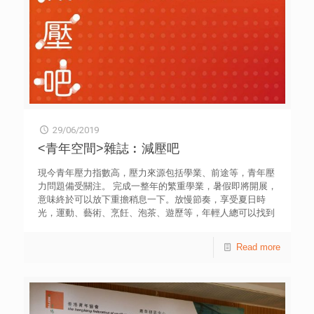
矮小，殷齡自信心低落，常介意別人取笑自己。小學時期，
她因脾氣喜怒無常而被朋友疏遠。升上中學後，她認真反思
個人不足，努力學習管理情緒，並突破個子矮小的限制，在
花式跳繩和獅藝活動中展現靈敏一面。「不要將限制變成缺
點，要將限制變成優點」是她經常掛在口邊的說話。憑藉這
份自我鼓勵，她的自信心逐漸提升，也主動認識朋友，重建
與父母的關係。殷齡希望將來能成為一名律師，為社會上不
公義的事情發聲。 「中電新世代．新動力獎勵計劃」20位
得獎青年簡介 姓名 學校 年級 經歷撮要 性質 1 胡美娜 嶺南
中學 中五 美娜從小已知母親參與違法的事，曾想勸阻母
29/06/2019
親，但因父母多番吵架而卻步；直至母親被捕，她悔不當初
<青年空間>雜誌︰減壓吧
未有好好勸止母親。母親來信表示擔心家庭轉變會令她放棄
學業，自此決心奮力學習。 家庭 2 崔鈺堃 瑪利諾修院學校
現今青年壓力指數高，壓力來源包括學業、前途等，青年壓
(中學部) 中四 母親患有精神病及有濫藥習慣，去年在家中猝
力問題備受關注。 完成一整年的繁重學業，暑假即將開展，
死，令鈺堃感到迷惘，開始自殘，並出現自殺念頭，後確診
意味終於可以放下重擔稍息一下。放慢節奏，享受夏日時
患有抑鬱症和焦慮症。經歷讓她學會自強，努力提醒自己不
光，運動、藝術、烹飪、泡茶、遊歷等，年輕人總可以找到
要跟別人比較，珍惜現在所擁有。 家庭 3 陳灝銘 曾璧山中
為自己減壓的活動。 何不趁暑假，盡情享受、全情投入玩
學 中五 灝銘初中被同學欺凌，令他日漸封閉自己及沉迷電
樂，好好輕鬆一下？ 網上閱讀按此
Read more
腦遊戲，更曾有自殺念頭。轉校後對人仍然欠缺信任，拒絕
與人來往。在老師的鼓勵下，開始接觸同學，終勇敢踏出安
舒區，擴闊社交圈子，更參與調解比賽及辯論隊，提升自己
的溝通能力。 成長 適應 4 楊龍輝 香港布廠商會 朱石麟中學
中五 龍輝由內地到港定居，一同居住的後父兒子疑有精神問