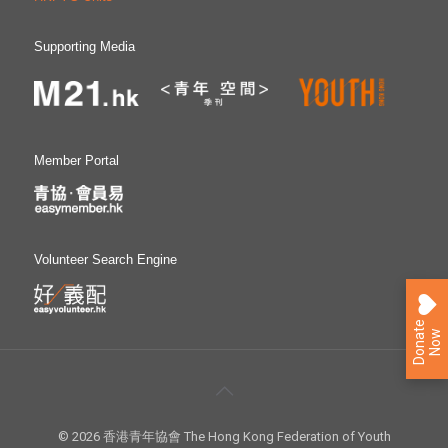
Supporting Media
Member Portal
Volunteer Search Engine
D
o
n
a
e
N
o
t
w
© 2026 香港青年協會 The Hong Kong Federation of Youth