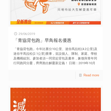
可靠的供電服務，亦致力為香港發放更多正能量。得獎同學
雖然面對不同的困難，但他們並沒有怨天尤人，反而選擇勇
敢面對逆境，自強不息。他們更以自身經歷感動和鼓勵身邊
人，為社會注入正能量，正好與中電為社會注入新動力，凝
聚正能量的理念同出一轍。在未來一年，中電同事將繼續擔
任「燃亮人生師友計劃」的導師，與得獎同學同行，協助得
獎同學擴闊視野，發展潛能，向自己的目標前進。」 其中
29/06/2019
一位得獎者鈺儀，因需照顧突然中風及抑鬱症復發的母親，
同時要兼顧學業，實在倍感壓力。為了入讀喜歡的選修科，
「青協背包跑」早鳥報名優惠
成績稍遜的她加倍努力，終取得閱讀卷的第一名，可惜卻引
來同學及老師的質疑及言語侮辱。然而，憑藉鈺儀不屈的精
「青協背包跑」今年比賽分10公里、迷你馬拉松(4.2公里)及
神及信仰支持，最終考取好成績，選取自己喜愛的科目。鈺
迷你半馬拉松(2.1公里)賽事，並設個人、隊制、家庭、學校
儀希望將來成為一位作家，透過四處遊歷，增廣見聞，用文
及機構組別。參加者須一同背起背包及書本，象徵與青年同
字展現內心世界。 另一位得獎者安多妮生於巴基斯坦，輾
行同跑同分憂，齊齊跑出解憂新定義！ 日期：2019年10月
轉於去年正式居港就讀中四。在校她經常遭到同學的歧視及
26日(星期六) 時間：上午8:30 – 下午2:00 地點： 啟德郵輪
排擠，受到不少言語傷害，加上不諳廣東話，令她在學校的
碼頭 大會紀念品豐富，包括主題背包、運動毛巾、青協書籍
Read more
適應困難重重。數年前安多妮的父親患了腎病，更令家中經
等等。當日出席的參賽者可參與活動後的有獎問答遊戲，有
濟倍添壓力，需要依靠綜援生活。唯性格樂觀的她不被困難
機會獲得香港航空首爾來回經濟客位機票！ 當中更不能錯過
打倒，反之熱心參與義工服務，其樂於助人的性格更成功讓
比賽後的大型解憂嘉年華，享受連串繽紛精彩節目！是次活
她融入同學的圈子。她亦認真學習中文，更在中等教育普通
動所籌得的款項，將用於本會「青少年全健精神科資助計
證書(GCSE)中文考試中獲得A級的成績。她以考進大學為目
劃」，支援有需要青年及早接受精神科診治。 早鳥優惠截止
標，期望日後成為一位數學老師，為香港作出貢獻。 同樣
日期：2019年7月21日 (星期日) 中午12時
獲獎的殷齡，自小患上羅素西弗氏症(Silver-Russell
Syndrome)，生長發育遲緩，肌肉發展異於常人。由於身材