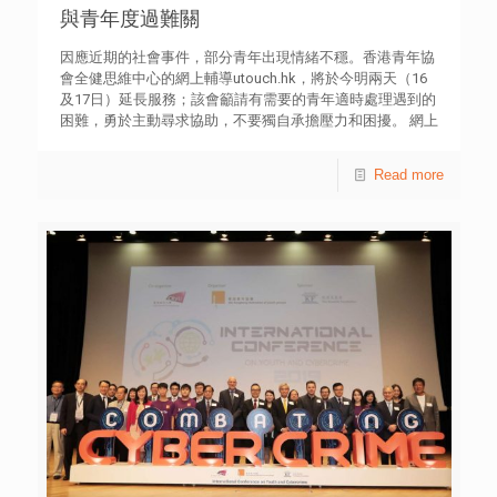
青年支援服務，就邊緣及犯罪青少年經常面對的三大問題，
與青年度過難關
包括「犯罪違規」、「性危機」及「吸毒」，提供預防教
育、危機介入與評估，以及輔導治療；另外亦推動專業協作
因應近期的社會事件，部分青年出現情緒不穩。香港青年協
和研發倡導。「青法網」和「違法防治熱線8100 9669」，
會全健思維中心的網上輔導utouch.hk，將於今明兩天（16
為公眾提供青少年犯罪違規的資訊和求助方法。青協於上環
及17日）延長服務；該會籲請有需要的青年適時處理遇到的
永利街亦為有需要的青少年提供短期住宿服務。 青協青年違
困難，勇於主動尋求協助，不要獨自承擔壓力和困擾。 網上
法防治中心熱線︰8100 9669 青協「重新出發」青年嘉許計
輔導utouch.hk延長及增設支援服務時段 6月16日︰傍晚6時
劃2019得獎青年簡介 1. 家欣 小學時因身材肥胖而被同學取
至凌晨12時 6月17日︰早上10時至晚上10時 青協業務總監
Read more
笑及孤立，令自信心受損。踏入中學階段，為了得到朋輩的
徐小曼女士表示，該中心過去四天收到約60宗求助，主要是
認同，盡力維繫朋友之間的交往，最終受不良朋輩的影響下
青年與家人或朋友因意見不同而發生衝突、不懂回應他人立
而開始吸毒。 爸爸看見她因毒品而惹上官非，自責流淚。家
場，並對現況感無助，對未來失去希望。她表示，該中心如
欣想清楚家人對她的支持才是最重要，決定遠離壞朋友，重
有需要，將於稍後繼續延長服務。 青年求助網站及社交平台
建新生活。 2. 阿泰 初中期間誤交損友及染上毒癮，常常打
Whatsapp: 62778899 Telegram: @utouchsocialworker
架生事，中三已輟學；後來他接受了媽媽的相勸，決心改
Instagram: @utouch_hkfyg Facebook: utouch.hk 網站:
過。 阿泰加入了爸爸任職司機的巴士公司當維修學徒，得
utouch.hk 網站: 賽馬會青少年情緒健康網上支援平
到上司與同事的欣賞及肯定，慢慢培養出責任感，為了爸爸
台-Open噏（24小時提供緊急情緒支援 服務）Website
及乘客的安全，努力工作，不再參與任何不良的行為。 3. 阿
: http://www.openup.hk 青年求助熱線 青協「關心一線」：
輝 因行為問題一直與家人關係疏離，直至買賣私煙而被捕
2777 8899（服務時間星期一至六：下午2時至凌晨2時）
後，看到媽媽痛哭，深深體會她對自己的關心。 在懲教所
青協轄下全港青年空間 星期一︰下午2時至6時 星期二至六
還押期間，家人每天不畏路途遙遠探望阿輝，使他十分感
︰下午2時至晚上10時
動。在獄中每天只能與家人傾談的時間很短，讓他學會珍惜
與家人相處的時光，並明白到家人的無私奉獻及關心，因而
決心改過。 4. 智仔 在不良朋輩的慫恿下吸毒，其後更在金
錢的利誘下販賣毒品。不良朋輩亦影響了他的價值觀，十分