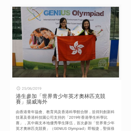
格樂觀的她對負面說話採取不加理會的態度，熱心參與義
均對外來人才採取開放的態度。當中，瑞士對歐盟及歐洲自
工，同學亦開始接納她。 家庭 10 鍾巧如 仁濟醫院靚次伯 紀
由貿易聯盟的人才採取極為寬鬆的入境政策，令當地匯聚了
念中學 中四 父母離異後與祖父同住，祖父去世令巧如情緒
大量人才。新加坡方面，外來人才入境安排雖略為嚴謹，但
大受打擊。父親要求她與其女朋友的兒子假結婚以賺取金
當地成立了專責機構，為外國人、投資者、留學生等提供在
錢，巧如堅決反對。後患上抑鬱症，出現輕生念頭。姊妹二
新加坡就業、生活、投資、創業，以至職位招聘資訊，令外
人現交由社署照顧，於院舍生活。巧如十五歲開始做兼職賺
來人才更輕易在新加坡就業和就學。 研究報告亦綜合本港4
錢，學習珍惜活著的每分每秒。 家庭 11 徐紫瑩 明愛胡振中
項主要非移民人才入境計劃的數據，發現2018年來自內地的
中學 中四 紫瑩為視障人士，經過治療後才能看到模糊的影
人才佔35.1%，其次是來自英國、美國和日本，分別佔
像，一直在特殊學校就讀。2017年患上淋巴癌需接受化療，
8.3%、6.8%和6.3%，可見人才主要來自內地，未能有效吸納
過程中出現嘔吐及脫髮的情況，令她失去方向。她以堅強樂
較多元的國際人才。此外，為針對高質素及人才短缺而設的
觀的心態面對，在醫院完成部分中三課程，更成功爭取轉入
「優秀人才入境計劃」及「科技人才入境計劃」，去年分別
主流學校繼續學業。
[…]
只批出555宗及40宗（於6至12月批出之數字）來港申請，
與兩項計劃各有1,000個配額相差甚遠，成效存疑。 為了解
箇中原因，上述研究於今年4月至5月期間，深入訪問了21名
18至39歲來自外國和內地的人才，以及多名專家和學者。結
25/06/2019
果發現，年輕人才來港就業的最主要障礙是租金高企，令生
活成本高昂；其次是對本港缺乏認知的外國人，未必有興趣
港生參加「世界青少年英才奧林匹克競
來港就業。此外，部分外來人才擔心本港未必能保持國際形
賽」揚威海外
象和自由環境，以及語言障礙和難以融入社區，亦影響他們
繼續留港就業的決定。 有英國受訪個案表示，雖然頗喜歡
由香港青年協會、教育局及香港科學館合辦，並得到創新科
香港的工作環境，但由於有生育的打算，已計劃短期內回國
技署及香港科技園公司支持的「2019年香港學生科學比
準備生育，她認為若孩子在港出生和就學，將難以負擔其居
賽」，其中兩支本地優秀學生隊伍，首次參加「世界青少年
住、照顧和上學的費用。有曾來港就讀碩士課程並任職金融
英才奧林匹克競賽」（GENIUS Olympiad）即報捷，聖保祿