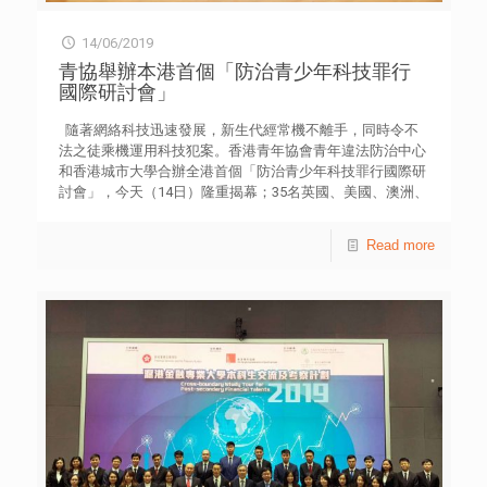
重視物質與金錢，覺得「人無我要有，人有我要多！」 及
後與女朋友的關係受到挫折，媽媽亦對他的行為感到失望，
14/06/2019
智仔明白到吸毒的禍害。他重遇一位吸毒前已經認識的好朋
青協舉辦本港首個「防治青少年科技罪行
友，在勸告及支持下，決心戒除毒癮。 5. 晉仔 初中受不良
國際研討會」
朋輩影響，其後因販運毒品而被判入歌連臣角懲教所。被捕
前，他認為不良朋輩是着重義氣，但被捕後，發現所謂的
隨著網絡科技迅速發展，新生代經常機不離手，同時令不
「兄弟」均沒有探望他。 相反，即使每次只有短短的30分
法之徒乘機運用科技犯案。香港青年協會青年違法防治中心
鐘，媽媽仍然堅持花3個多小時到懲教所探望他，使他深深
和香港城市大學合辦全港首個「防治青少年科技罪行國際研
體會媽媽無私的愛，立志重新做人。 6. 阿豪 中二開始與不
討會」，今天（14日）隆重揭幕；35名英國、美國、澳洲、
良朋輩交往，經常為朋輩出頭，參與尋仇及打架等犯罪行
日本及本地的專家學者和青年工作者，親臨參與互動對談及
為，因一次嚴重傷人而被捕。他襲擊的一方，更被打至有生
講座，剖析青少年科技罪行的趨勢和防治策略，約400名社
Read more
命危險。 阿豪為了逃避警方拘捕而逃走，潛伏期間回想過去
工、執法人員、家長、教師及社區人士出席。明天（15日）
的不當行為，領悟到這種提心吊膽的生活損人不利己，最終
將舉行跨界別圓桌會議，由資訊科技、法證、執法、犯罪學
在家人的支持下自首，並決心在出獄後重新做人，尋找真正
及青年工作等專業人士出席。 香港城市大學社會及行為科學
的快樂。 7. 阿軒 小學時成績優異，中學被派到第一組別學
系系主任盧鐵榮教授，以及香港青年協會總幹事何永昌先生
校；惟競爭激烈，追不上學業成績，學習信心受挫，更開始
擔任主禮嘉賓。英國利茲大學法學院教授David S WALL作
與一些不良朋輩接觸，經常打架及參與販賣毒品，並在區內
專題演講，探討青年干犯科技罪行的動機、執法情況及打擊
招攬青年參與違法活動。 其後，一個被他招攬的青年因販毒
策略。香港城市大學人文社會科學院署理院長黃成榮教授、
而被捕，阿軒深感內疚。偶然機會下認識了社工，在引導下
美國密歇根州立大學犯罪科學學院教授Thomas J JOLT，以
逐漸重回正軌，現立志成為社工。 8. 小冬 自小欠缺父母照
及澳洲蒙納許大學副教授張耀中博士亦分別剖析各地的科技
顧，被安排入住院舍生活；在沒有安全感的情況下成長，形
罪行及青少年偏差行為，並提供預防和處理策略。 香港青年
成倔強及反叛的性格。小學時已與不良朋輩交往，好勇鬥
協會總幹事何永昌先生致辭時表示，科技罪行是本港和全球
狠，更開始接觸毒品。 後來媽媽親筆寫了一封信給她，真情
共同面對的重大議題，必須以多元手法和途徑，讓經常使用