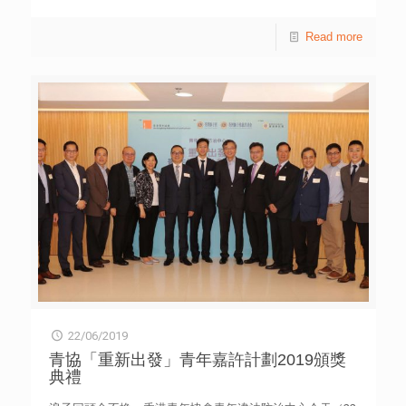
業的內地受訪個案亦表示，香港生活成本太高，未能實現置
學校及裘錦秋中學（元朗）分別包辦科學組別金獎及銀獎，
業的目標，因此沒有嘗試在港求職。 此外，有日本受訪個
成績令人鼓舞。 兩支學生代表隊伍剛於上周（6月16至23
Read more
案表示，在公在私都難免需要運用中文和廣東話，但礙於不
日），遠赴美國紐約參與「世界青少年英才奧林匹克競
懂廣東話而感到甚為不便；而她在港的朋友不多，亦沒甚麼
賽」，與來自近75個國家的1,400多位參賽學生爭奪各個殊
社區聯繫，令她難以長期留港生活。 青年創研庫「經濟與
榮。 聖保祿學校以「六族元素納米粒子——降解有害染料及
就業」組別召集人陳浩升引述研究報告表示，應否進一步吸
去除汞離子」勇奪科學組別金獎；學生研究不同的六族元素
納年輕外來人才來港就業是一項頗具爭議性的課題，現時部
納米粒子及氧化石墨烯，以降解染料中的有害物質及阻隔汞
分入境計劃針對人才短缺的職位，在一定程度上平衡了對本
離子，減低有害染料和重金屬對海洋生態的損害。 裘錦秋
港青年就業的負面影響。面對未來勞動力收縮的問題，本港
中學（元朗）則憑「智能安全嬰兒車」勇奪銀獎；學生運用
宜從多方面應對，包括加強培訓本地人才、釋放潛在勞動
創意改良嬰兒車，例如手握位採用類似機場行李車的煞車設
力，以及審慎考慮進一步吸納年輕外來人才。 該組成員杜
計，鬆手時便會停下來；車背配備溫度檢測器，為嬰兒調節
丰杰建議，特區政府設立「ConnectHK」機構，負責統籌對
舒適溫度；車底亦加上橫杆，有需要時會自動伸出，避免嬰
外宣傳及招攬人才事務，包括在海外及內地宣傳本港整體就
兒車翻倒。 「世界青少年英才奧林匹克競賽」分為5大組
業機遇、提供各類在港生活資訊，並主動協助本港企業在外
別，包括視覺及表演藝術、商業、創意寫作、機械人及科
地羅致人才，以吸納多元及高質素人才來港就業。他引述報
學。每個組別均設有總金獎、金獎、銀獎、銅獎及優異獎。
告，鼓勵面對人才短缺的企業推出國際實習生計劃，加強年
兩支香港代表隊伍，是於今年3月舉行的「2019年香港學生
輕外來人才與香港的聯繫。 另一成員潘希橋則認為，各大
科學比賽」初賽暨作品展覽中，獲得「能源、工程及環境大
專院校應開拓收生來源，吸引更多國際學生來港交流，藉此
賞」，因而代表香港參與國際賽事。 「香港學生科學比
提升他們對香港的認識。此外，特區政府可考慮為「優秀人
賽」今年已踏入第 21 屆；目的旨在提高青少年對科學與科
才入境計劃」及「科技人才入境計劃」的高質素年輕人才提
22/06/2019
技的興趣，發揮他們的科學潛能，展示對科學知識的了解及
供短期住宿補貼，增加他們來港就業的誘因，建議補貼額為
應用。繼2017年學生代表隊伍於「國際可持續發展項目奧林
青協「重新出發」青年嘉許計劃2019頒獎
每月5,000-10,000港元，為期最長12個月。 青協青年研究
匹克競賽」（I-SWEEEP）勇奪銅獎，今年的國際賽事獲得更
典禮
中心自2015年起成立「青年創研庫」，是本港一個屬於青年
佳成績。「香港學生科學比賽」詳情可瀏覽網站
的智庫。現屆創研庫成員由近80位本地青年專業人士與大專
hksspc.hkfyg.org.hk。 傳媒查詢︰香港青年協會傳訊幹事