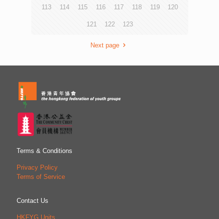
違規」、「性危機」及「吸毒」，提供預防教育、危機介入
113
114
115
116
117
118
119
120
與評估，以及輔導治療；另外亦推動專業協作和研發倡導。
應用程式「青法網」和「違法防治熱線8100 9669」，為公
121
122
123
眾提供青少年犯罪違規的資訊和求助方法。青協於上環永利
街亦為有需要的青少年提供短期住宿服務，詳情可瀏覽網站
Next page
ycpc.hkfyg.org.hk。 傳媒查詢︰ 香港青年協會傳訊幹事 何
詠筠小姐 電話︰3755 7044 香港青年協會青年違法防治中心
業務總監陳文浩先生 電話︰3755 7064
Terms & Conditions
Privacy Policy
Terms of Service
Contact Us
HKFYG Units