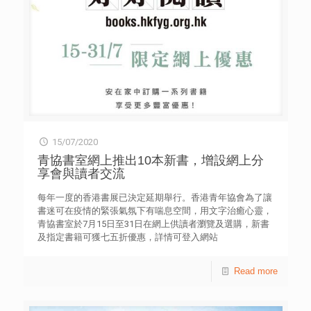
報讀自資副學位課程，而選擇海外升學 （25.1%）及重讀或
自修 （28.3%）的考生亦較往年多[表二]。 受訪考生表示最
影響文憑試表現的因素為「對自己的期望」（60.4%），其
他影響依次為「因疫情令學習支援減少」（51.1%）、「社
會氣氛」（47.8%）及「因停課令課堂進度受影響」
（45.7%） [表四]。調查結果顯示，過去一年各種社會不穩
定的狀況，包括疫情、停課、社會事件等，均直接地影響考
生的應試表現。 放榜在即，考生最希望社會大眾對自己的
支持／打氣說話是「對2020文憑試考生較寬容和諒解」
（46.5%）、其次是「你盡咗力就得㗎啦！」 （34.6%），
15/07/2020
以及「無論考成點，大家都會支持你！」（31.4%） [表
八]。另外，六成六（66.2%）則最期望家長「默默地支持便
青協書室網上推出10本新書，增設網上分
足夠」、其次為「容許我自由地選擇未來的路向」
享會與讀者交流
（37.5%）以及「減少給予過高期望」（33.3%）[表十]。
應屆考生經歷極不平凡的一年。調查亦嘗試了解他們的感
每年一度的香港書展已決定延期舉行。香港青年協會為了讓
受，逾六成（63.9%）表示「因沒有謝師宴／畢業旅行／畢
書迷可在疫情的緊張氣氛下有喘息空間，用文字治癒心靈，
業禮，感覺自己的中學生活不完滿」，其次為「相較以往考
青協書室於7月15日至31日在網上供讀者瀏覽及選購，新書
生，前景較不明朗」（42.4%）[表九]。 根據香港考試及評
及指定書籍可獲七五折優惠，詳情可登入網站
核局的數據顯示，今年共有52,687名考生報考文憑試，較去
books.hkfyg.org.hk。青協同時推出網上青年作家分享會，
年減少6.4%，亦是創2012年文憑試推行以來的新低。縱使考
由3位青年作家細訴首次出書的寫作故事。 青協今年推出
Read more
生人數不斷減少，調查指出，仍有逾四成（40.9%）考生因
10本新書，其中《非常疫情．非常關懷》特別走訪社會不同
課程競爭大而感到有壓力 [表三]。另外，亦有考生認為，學
界別，為前線緊守崗位、默默付出的工作人員致敬，其中包
校及社會大眾在疫情及社會事件期間，對考生的情緒支援或
括隔離病房醫生、研發防護面罩教授及團隊、香港空手道精