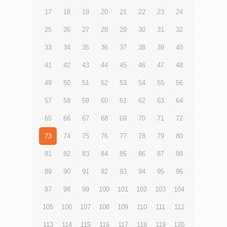
書院 優異獎 高中組 姓名 就讀學校 獎項 麥家嘉 德望學校
工作提出建議。 調查結果顯示，青年均傾向同意自己「認
大約1.1港元。他表示有關醫療系統除了為本地居民服務
冠軍 黃子晉 拔萃男書院 亞軍 Rudaba RUBAIYATH 英華女學
17
18
19
20
21
22
23
24
識未來技能」，平均分為3.36分（1分代表非常不同意，5分
外，近年也有國外人求診和接受手術，大部分來自印度周邊
校 季軍 張嘉怡 沙田學院 優異獎 Harry DILLINGHAM 哈羅香
為非常同意）。然而，就「我有信心應對未來」，平均分為
的中亞國家。 這次旅程令我們了解印度於醫療領域的足跡
25
26
27
28
29
30
31
32
港國際學校 優異獎
6分（1分為最低，10分為最高），只略高於5分合格水平，
與未來的發展趨勢，我們希望於工作上能應用所學，並向更
當中更有三成五（35.3%）自評為5分合格線或以下，反映青
33
34
35
36
37
38
39
40
多業界同事及對醫療行業有興趣的青年分享，從而讓香港的
年應對未來的信心方面仍有待加強。 青協領袖學院總監黃
醫療行業更進步。
好儀引述調查指，在列舉多項的技能與素質，受訪青年認為
41
42
43
44
45
46
47
48
需要具備依次為「團隊協作」（44.2%）、「人際技巧」
（41.6%）、「溝通技巧」（38.9%）、「解難能力」
49
50
51
52
53
54
55
56
（35.8%）和「危機處理」（30.9%），才能帶領社會，迎向
未來。同時，受訪青年認為領袖應有的質素依次為「品德／
57
58
59
60
61
62
63
64
誠信」（49.8%）、「具遠見」（40.3%）、「社會責任」
（37.6%）和「同理心」（36.8%），反映青年認同軟技能和
65
66
67
68
69
70
71
72
個人質素的重要。問及受訪者認為坊間是否有足夠途徑建立
73
74
75
76
77
78
79
80
相關素質，平均分為2.92分 （5分為十分足夠），多達七成
（70.4%）介乎於一半半與不同意之間。 青協督導主任張
81
82
83
84
85
86
87
88
淑鳳表示，上述報告亦分別訪問教育界、商企及人力資源界
相關專家，了解他們對青年未來技能的意見。綜合專家所
89
90
91
92
93
94
95
96
言，預料社會將更複雜及有更多不確定性，青年需具備應對
挑戰的心態與能力，才能配合職場的轉變、需求和期望。此
97
98
99
100
101
102
103
104
外，促成跨界別合作，提供體驗、實習以至職業技能培訓等
途徑，均有助填補青年的技能缺口。 另外，有受訪青年工
105
106
107
108
109
110
111
112
作者表示，從前線觀察及經驗所得，一些軟技能如創新、解
難、同理心、情緒管理等，也是推動青年掌握未來技能不可
113
114
115
116
117
118
119
120