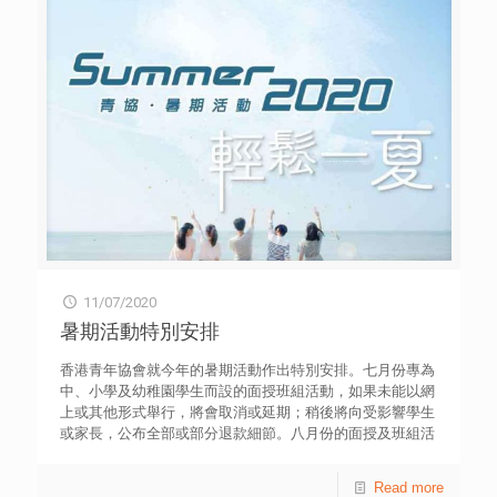
關注不足[表六]及[表七]。 香港青年協會業務總監徐小曼表
英運動員李振豪、布口罩縫製義工、郊野公園技工、幼稚園
示，尚有一星期便放榜，考生感到緊張徬徨，本來是很正常
校長、少數族裔社工等，記錄疫情下港人守望相助的抗疫故
的情緖。然而，今屆考生的情況非常特殊，他們經歷社會動
事。 此外，青協一直重視專業交流和經驗分享，今年亦結
盪，到年初的疫情、文憑試延期開考等一連串事件，對情
集了前線青年工作者的實踐經驗，其中《敘事森林‧與青少年
緒、健康、人際關係、正常生活均帶來莫大的衝擊。徐氏表
談戀愛與性》讓讀者探索自己遺忘的珍貴成長片段，在過程
示，應屆考生不單是應付一次公開試，更是參與了一場無法
中發掘個人價值；《讓我代你失敗──義工領袖也曾上過的
預期的「人生障礙賽」，當中帶著不安、不忿和身不由己等
課》由一眾傑出青年義工透過失敗經歷，探討推行義工服務
複雜的情緒。 對於考生家長來說，他們的憂慮也同樣值得
的對策。 為了分享出版夢想和閱讀的樂趣，網上青年作家
關注。是次調查反映子女縱使明白父母的擔憂，亦希望他們
分享會將於本周五（17日）舉行，今年共有3位年輕作家獲
心照不宣，表現平和。徐小曼建議家長諒解子女忐忑的心
選，包括︰年僅14歲的周沐恩以「愛」為主題，伴以每月花
情，遙距地觀察他們的需要，在適切的時間陪伴和關心，無
令的散文《花說──綻放有時》；本地原創品牌Bulbble Inc.
論成績怎樣，都支持自己的子女。 青協「DSE 27771112計
的插畫家魏寶婷（Isabelle），以不同插圖語錄和鼓勵人心
劃」由6月1日至7月13日共接獲2,184宗求助個案，以下是部
的文字，編撰成治癒系作品《人生是美好的》；年輕藝術家
分求助個案情況。 個案一 考生表示十分緊張，害怕自己成
劉妍汶以插畫描繪12位不同年代媽媽的甜蜜故事《媽媽火車
績未如理想，因此問及多個副學位課程。考生表示有透過E-
11/07/2020
──尋找生活的禮物》。 獲老師提名參加首屆青協「校園作
App報讀課程，並已獲得有條件取錄，但仍擔心成績未能符
家大招募計劃」的周沐恩，榮獲比賽冠軍。她在疫情期間寫
暑期活動特別安排
合取錄條件。他亦擔心課程內容與期望有落差，曾嘗試搜查
下洋洋3萬多字，以細膩的筆觸，抒發對這個城市的濃厚感
課程大綱，惟選修科名稱未能令他理解課程內容，他曾致電
情，並對親情、友情有獨到的觀察與描述，作品更獲得2020
香港青年協會就今年的暑期活動作出特別安排。七月份專為
院校查詢，但未有得到滿意答案。 個案二 考生以為疫情期
香港書展年度主題作家之一兼語文教育及研究常務委員會委
中、小學及幼稚園學生而設的面授班組活動，如果未能以網
間獨自溫習問題不大，但發現少了面對面的老師支援，而且
員羅乃萱、作家袁兆昌、藍橘子及韋婭誠意推薦。 本地原
上或其他形式舉行，將會取消或延期；稍後將向受影響學生
學校提供的預錄網上教學不是實時形式，難以發問。考生的
創品牌Bulbble Inc. 的插畫家魏寶婷（Isabelle），以往在社
或家長，公布全部或部分退款細節。八月份的面授及班組活
升學目標為高級文憑課程，而身邊的朋友則沒有特別升學目
交媒體發放正能量，今次則參加了青協「青年作家大招募計
動，將視乎疫情最新發展，再作決定。 考慮到部分家長的
標，因此大家目標不一，較難一起溫習。 個案三 考生指疫
劃」，結集多年來的插畫和文字語錄，期望作品成為療癒內
需要，青協轄下的青年空間，將如早前一樣，維持有限度的
Read more
情期間停課，老師教授考試技巧的機會減少，他亦不習慣網
心的心靈雞湯。同樣參加了上述計劃的年輕藝術家劉妍汶，
暫託服務，而所有進入單位人士，必須跟從防疫指引，提高