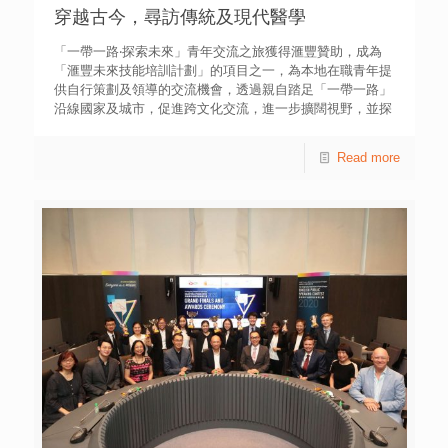
業營運者。受訪個案均反映使用實體銀行曾遇到的問題，包
穿越古今，尋訪傳統及現代醫學
括存款額低而不獲接納使用某些服務、投資產品門檻太高、
審批標準不利小額貸款的個人和初創公司，以至網上理財用
「一帶一路‧探索未來」青年交流之旅​​​​​​​獲得滙豐贊助，成為
戶體驗不理想等。 有收入不高的受訪青年表示，本來打算
「滙豐未來技能培訓計劃」的項目之一，為本地在職青年提
將小額卡數轉到實體銀行私人貸款，以減省利息支出，但考
供自行策劃及領導的交流機會，透過親自踏足「一帶一路」
慮到相關服務未必接受太低額的貸款而放棄。亦有受訪年輕
沿線國家及城市，促進跨文化交流，進一步擴闊視野，並探
創業家表示，其業務正式營運只有三年，而且屬於較新的金
索機遇及提升未來就業技能。 新冠肺炎肆虐，全球都關心
融科技，銀行認為獲利不多，未能批出貸款。此外，有個案
「醫療創新」發展。兩位不同專科的醫生，沃潁琪、黃松柏
Read more
希望申請公司信用卡以方便網上宣傳，無奈銀行規定公司帳
前往印度新德里及鄰近城市齋浦爾(Jaipur)，了解印度醫療
戶結餘需達25萬元，因而申請作罷。情況反映，實體銀行服
的歷史文化及現代醫療系統發展，希望將當地的醫療智慧和
務未能滿足本港部分青年的理財需要。 受訪專家普遍認為
經驗帶回香港。 印度位處亞洲南部，毗鄰孟加拉、尼泊爾
虛擬銀行建基於全新技術系統，可提供更佳的客戶體驗；而
及斯里蘭卡。人口超過十三億，是全球第二多人口的國家，
且不設實體分行可減省各類營運成本，有助實踐普惠金融，
首都為新德里( New Delhi )。印度有「世界藥房」之稱，其
對中小企業、初創公司，以及存款基礎較薄弱的青年，提供
仿製藥生產量佔全球百分之二十。此外，印度擁有世界上最
更便捷的開戶、存款、投資及融資渠道等多項銀行服務的選
龐大的「免費醫療」體系，國民都能夠享有免費醫療服務。
擇。 不過，有受訪個案擔心虛擬銀行的網絡安全、私隱和
印度醫療學術交流 揉合歷史文化及現代科技療法 印度醫
穩健性問題，暫時未有信心存放資金，又認為這些銀行未必
療文化遠源流長，有超過四千年的歷史。隨著時代發展，現
能提供全面的商業服務，例如存入支票和現金、發出整全的
時不但保留及應用傳統治療法，而且融合西方療法及研發新
單據，以至未能方便會計對帳等，為業務運作造成不便。
式遠端醫療科技。我們特地到印度展開醫療探索之旅，希望
青年創研庫經濟組副召集人杜丰杰表示，金管局去年發出八
增長醫療領域知識。 為深入認識印度傳統療法的概念及歷
個虛擬銀行牌照，迄今已有兩間虛擬銀行正式營運。虛擬銀
史，我們先拜訪當地著名的連鎖醫療集團JIVA Ayurveda 的
行有助推動普惠金融，讓青年和初創公司享有更多元的服
診所。駐診醫生Dr. Dubey為我們介紹其中一個富有宗教色彩
務，他引述研究報告指，金管局和私隱專員公署應進一步增
的印度古療法派別「阿育吠陀」(Ayurveda) 。這個療法講求
強公眾對網絡安全的信心，向公眾解釋虛擬銀行與實體銀行