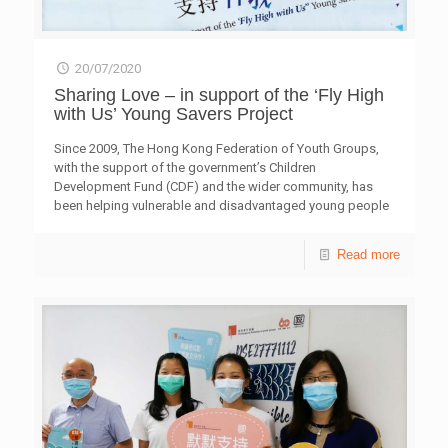
20/07/2020
Sharing Love – in support of the ‘Fly High
with Us’ Young Savers Project
Since 2009, The Hong Kong Federation of Youth Groups,
with the support of the government’s Children
Development Fund (CDF) and the wider community, has
been helping vulnerable and disadvantaged young people
aged between 10 and 16 to save and plan for the future,
easing the burdens of intergenerational poverty. The
Read more
programme encourages young people to save and then
provides them matching funds giving them the opportunity
to not only learn the benefits of financial planning, but also
to use the money for their own personal development. This
year, with Hong Kong facing so many unprecedented
challenges, we will be encouraging
[…]