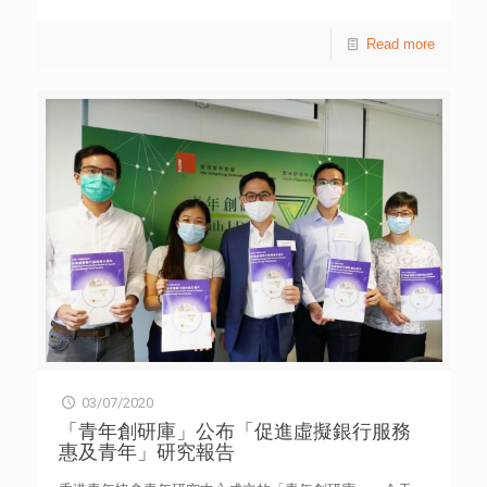
of outreach for people facing mental health challenges,
where they would connect with communities comprised of
Read more
people experiencing similar issues, or seek resources for
professional help. The “#HearForYou Campaign” unveiled
by Facebook today will support NPOs that are advocating
society to address mental health issues, including Agent
of Change, Caritas Youth and Community Service, St.
James’ Settlement, The Hong Kong Federation of Youth
Groups and The Samaritans Hong
[…]
03/07/2020
「青年創研庫」公布「促進虛擬銀行服務
惠及青年」研究報告