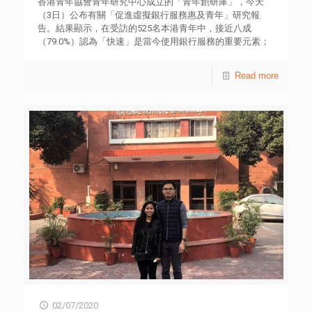
香港青年協會青年研究中心成立的「青年創研庫」，今天
（3日）公布有關「促進虛擬銀行服務惠及青年」研究報
告。結果顯示，在受訪的525名本港青年中，接近八成
（79.0%）認為「快速」是當今使用銀行服務的重要元素；
其次是「保障私隱」（76.4%）和「銀行實力穩健」
（58.5%）【表2】。針對一些小額存戶的服務，較多受訪青
Read more
年認為「協助資金少嘅客戶建立個人財務計劃」
（80.8%）、「低於港幣1萬元嘅小額投資」（73.3%）及
「低於港幣1萬元嘅小額活期存款」（69.9%）能夠協助他們
理財。 上述研究以實地意見調查方式，於今年4月30日至5
月6日期間，訪問525名18至39歲本港青年。結果發現，略
多於七成（73.0%）曾聽聞「虛擬銀行」【表11】。另受訪
青年認為虛擬銀行服務的好處是「快速」（63.6%），其次
是「全天候24小時服務」（35.0%）及「無地點限制」
（24.6%）。 不過，受訪青年對虛擬銀行的整體信心不
足，只有對「虛擬銀行的電子交易系統」的信心高過一半，
平均分為 5.35 分；對「存款入虛擬銀行」、「虛擬銀行獲
得足夠監管」及「虛擬銀行的個人資料保安」的信心平均分
別為4.77分、4.72分及4.55分，略低於一半（0至10分計算，
10為非常有信心）【表12】。虛擬銀行最令他們擔心的是
「網絡安全不足」（53.1%）及「私隱保障不足」
（48.6%），其次是「監管不足」（37.9%）及「銀行實力或
信譽不足」（22.1%）。 研究又深入訪問多位專家，以及
02/07/2020
20名18至39歲的青年個案，包括活躍的銀行服務使用者及企