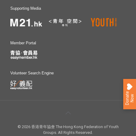
模式的啟示，以及STEM教育和創科行業接軌的可行性。
「青協未來技能博覽」明天分別於M21媒體空間及青協領袖
Supporting Media
學院（位於前粉嶺裁判法院）舉行；焦點項目包括「香港青
年協會英語演講比賽」總決賽、多位專家學者亦會分享溝通
和創意成功之道。詳情可瀏覽網站
m21.hk/skillsfortomorrow。 全文報告按此 傳媒查詢： 香
港青年協會傳訊幹事何詠筠小姐 電話︰3755 7044
Member Portal
Volunteer Search Engine
D
o
n
a
e
N
o
t
w
© 2026 香港青年協會 The Hong Kong Federation of Youth
Groups. All Rights Reserved.