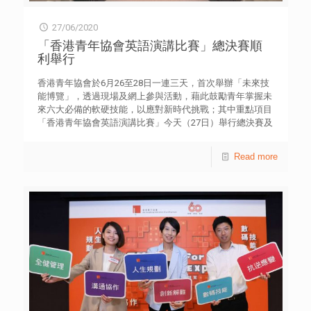
五行平衡，並認為疾病是由於五行中的不均衡引起。Dr.
同樣需要遵守相關的守則；並加強保障個人私隱的公眾教
Dubey更即席為我們示範阿育吠陀療法之一「頌唱」(own-
育。 該組成員梁偉基則建議虛擬銀行運用人工智能和大數
27/06/2020
chanting) ，了解身體與五行的互動。這與西醫理論基礎的
據分析等科技，向客戶提供個人化自助智能財務分析及建
數學及化學等概念截然不同，讓我們大開眼界，亦令我不期
「香港青年協會英語演講比賽」總決賽順
議，以了解自己的財務需要和風險承受能力，作出相應的財
然聯想起中醫學說裡的「五行」。 有「粉紅城市」之稱的
利舉行
務規劃及選擇。現時金融科技已進入成熟階段，監管機構亦
齋浦爾，不但美麗，更是著名阿育吠陀學府National
應研究讓虛擬平台發揮更佳功能，為有需要青年提供服務。
Institute of Ayurveda (NIA) 的所在地。這所學院除了培訓專
香港青年協會於6月26至28日一連三天，首次舉辦「未來技
該組成員陳凌旭及翁德建認為，虛擬銀行應提供試用優惠
業醫生外，更提供免費醫療服務予當地居民。學府代表Dr.
能博覽」，透過現場及網上參與活動，藉此鼓勵青年掌握未
以鼓勵商戶使用電子支付服務，並由現金交易過渡至無現金
Fatima 及Dr. Dev以不同例子向我們解說傳統阿育吠陀的療
來六大必備的軟硬技能，以應對新時代挑戰；其中重點項目
交易期間，提供存入現金和實體支票的渠道。此外，虛擬銀
法及所使用的工具，包括香油、草藥，甚至水蛭等。Dr. Dev
「香港青年協會英語演講比賽」今天（27日）舉行總決賽及
行亦應開發對應初創及中小企日常運作的會計系統，提供完
更向我們展示如何以現代醫療技術配合阿育吠陀療法，例如
頒獎禮，讓參賽學生從中學習演說、溝通協作及慎思明辨等
整的電子單據，以配合交易所需。 青協青年研究中心自
X光，驗血及超聲波掃描等，讓我們了解更多現時印度醫術
未來必備技能。 比賽以網上直播形式舉行。通訊事務管理
Read more
2015年起成立「青年創研庫」，是本港一個屬於青年的智
發展。 探索醫療瑜伽發展 開拓全新機遇 瑜伽起源自印度，
局主席譚允芝資深大律師擔任主禮嘉賓；青協總幹事何永
庫。第三屆（2020-2022年度）創研庫成員由超過80位本地
可說是當地的「國技」，當地政府一直致力推廣。我們特地
昌，以及滙豐亞太區企業可持續發展部未來技能署理總監招
青年專業人士與大專學生組成，平均年齡為27歲。透過以研
到著名的醫療瑜伽中心Yoga Peace 拜訪創辦人Dhakaram
智輝出席頒獎禮。總決賽評判包括香港青年協會理事會委員
究實證為基礎的討論、交流，創研庫成員提出政策建議，期
大師。他為我們介紹醫療瑜伽的概念，講解如何利用瑜伽並
陳重義博士、香港中文大學英語教學單位主任賴陳秀卿博
望能為社會建言獻策。青年創研庫四項專題研究系列包括：
以儀器輔助，醫治有頸椎及腰椎問題的病人，更即席示範治
士、薈英社（香港）主席梁甘秀玲，以及英國文化協會香港
「經濟」、「管治」、「教育」，以及「民生」。8位專
療手法。 旅程中我們亦訪問了另一位瑜伽大師Dr.
總監施捷。 比賽亦邀請了新加坡駐香港特區總領事館副領
家、學者應邀擔任創研庫的顧問導師，包括張子欣博士、黃
Deepak。他分享了印度政府近年推廣瑜伽的政策，以及傳
事（新聞）林忠毅，以及澳洲總領事館（香港）公共事務總
元山先生、陳弘毅教授、陳維安先生、黃錦輝教授、朱子穎
統瑜伽被規範成醫療產業過程中遇到的困難，例如印度每家
監麥格文，向參賽者即時作出提問，考驗參賽者的即場反
先生、葉兆輝教授，以及倪以理先生。 報告全文
每戶都懂得教授瑜伽，但政府在規範和控制質素上仍有很多
應。 來自德望學校的中四學生麥家嘉，首次參賽即一鳴驚
需要改進的地方。Dr. Deepak亦致力推動醫療瑜伽國際化，
人，奪得高中組冠軍，她表示，透過是次比賽能夠訓練創意
他和學徒己於澳洲開設了兩所瑜伽中心，並進行講學，讓更
和溝通協作等技能，而她掌握的朗誦技巧亦大派用場。沙田
多人接觸醫療瑜伽療法。 透過與不同專家的交流，我們了
學院的中三學生岑沛欣則奪得初中組冠軍，她感謝家人平時