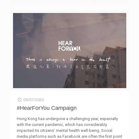
上教學模式。他認為今年面對文憑試不是考核課程知識，而
透過描繪不同階段的媽媽，例如香港「風之后」李麗珊、52
戒備，包括量度體溫、用消毒酒精搓手液、佩戴口罩並填寫
是心態及自律的測試。他亦害怕因疫情或停課等種種原因，
歲第一次當母親的黃澤鋒太太陳麗麗、86歲南丫島豆腐花婆
健康申報表。 根據社會福利署的指引，單位現時只提供有
令文憑試失手不能入讀學位課程。 鑑於今年資助大學學額
婆劉情等，細訴做媽媽的起伏心情。 網上青年作家分享會
限度服務；偶到服務、玩具借用等服務亦會暫停，服務使用
不變，而考生人數減少，徐小曼預期考生若符合聯招
日期︰ 2020年7月17日（星期五） 時間︰下午5時至6時正
者如有特別需要，可先致電進行預約，於指定時間進入單
（JUPAS）科目的中位數要求，被大學取錄的機會仍高。她
直播︰facebook.com/hohoreading 嘉賓︰ 「校園作家大招
位。進入單位內之人士，必須自備及佩戴口罩、填寫健康申
勉勵「應屆被時代選中的考生」，應相信自己在逆境中有能
募計劃」首屆冠軍、新書《花說──綻放有時》作者、14歲
報表及用消毒酒精搓手，並須經由職員替其量體温。如發現
力克服重重險阻，從而培養出更高的韌性。面對疫情反覆，
香港女作家周沐恩、 「青年作家大招募計劃」年度獲選作
發燒，該人士需立即看醫生，並回家休息，不可逗留於單位
除了透過升學進修進一步提升自己的「硬知識」外，更應培
家、新書《人生是美好的》作者Bulbble Inc.插畫家魏寶婷
內。
養和深化「軟技能」如抗逆力、解難能力、情緒管理等，有
（Isabelle）、 「青年作家大招募計劃」年度獲選作家、新
助應付未來在職涯上的各種挑戰。 為了協助考生規劃升學
書《媽媽火車──尋找生活的禮物》作者年輕藝術家劉姸汶
路，青協「DSE 27771112」於7月20日至24日期間，特別延
長放榜支援服務，包括加強2777 1112熱線服務，以及
Utouch.hk網上輔導，讓考生和家長獲得即時的升學諮詢及
情緒支援。此外，亦會於7月18日舉辦放榜打氣現場直播活
動，邀請了人氣嘉賓與應屆考生玩遊戲、唱歌打氣，送上支
持及祝福，鼓勵他們積極迎接放榜。 附件 「文憑試考生
壓力狀況」調查結果 香港青年協會「DSE 27771112計劃」
09/07/2020
DSE放榜支援服務 Whatsapp： 6277 8899 文憑試放榜期
#HearForYou Campaign
間，服務時間將會延長︰ 7月20至24日（上午10時至凌晨2
時） 輔導專線： 2777 1112 升學網站： 27771112.hk
Hong Kong has undergone a challenging year, especially
Facebook： DSE 27771112 網上輔導： Utouch.hk
with the current pandemic, which has considerably
impacted its citizens’ mental health well-being. Social
media platforms such as Facebook are often the first point