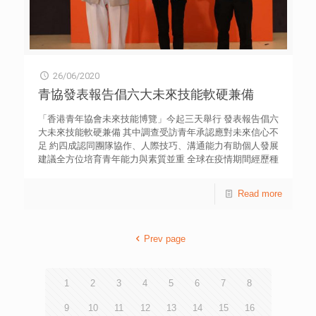
解印度傳統療法的特色及意義，並反思如何在西方醫學外，
一起和她練習，並認為比賽可考驗自己的臨場發揮和信心，
參考其他治療手法，加以融合運用，相信對病人有莫大幫
亦要有系統地表達自己的想法。 青協總幹事何永昌表示，
助。 結合嶄新科技 開創醫療領城的未來世界 來到行程的
是次「未來技能博覽」是該會60周年主要活動之一，也標誌
另一重點，我們拜訪了全印度醫科的最高學府AII India
著青年工作需要持續具有前瞻性，不斷向前發展。面對疫情
Institute of Medical Science (AIIMS) 。學院Prof. Shariff向
的鉅大衝擊、時代新轉變和新常態，青協倡議六大青年必備
我們介紹「遠程醫療」 (Telemedicine) 的中心——
26/06/2020
的軟硬技能，包括︰全健管理、數碼技能、人生規劃、創新
S.E.T.Faci1ity， S.E.T.分別是SkiIls、E-Iearning和
解難、抗逆應變、溝通協作，讓青年有更好裝備。何永昌指
青協發表報告倡六大未來技能軟硬兼備
Telemedicine，中心經常舉辦遙距醫療會議，為落後地區或
出，參與「香港青年協會英語演講比賽」正是培育溝通協作
者二線城市的醫生提供持續進修的機會，教授最新醫療方
的有效模式，他亦高度讚賞學生的優秀表現，並衷心感謝滙
「香港青年協會未來技能博覽」今起三天舉行 發表報告倡六
案。除了教學用途外，中心亦提供平台讓印度全國的醫生詢
豐的支持和信任，透過別具特色的活動和訓練，培育青年多
大未來技能軟硬兼備 其中調查受訪青年承認應對未來信心不
問不同奇難雜症的相關問題，更定期舉辦國際研討會與國外
元技能。 香港青年協會領袖學院與香港薈英社協辦的「香
足 約四成認同團隊協作、人際技巧、溝通能力有助個人發展
的醫療機構進行交流。 「遠程醫療」在印度的小型私家醫
港青年協會英語演講比賽」，今年共吸引了1,500多位來自
建議全方位培育青年能力與素質並重 全球在疫情期間經歷種
院亦有應用，主要為較偏遠村落的人提供遙距會診，醫生會
130多間學校的中學生參與。因應新型冠狀病毒疫情，部分
種挑戰，青年的學習、工作和社交模式出現前所未有的轉
根據需要，轉介病人到城市接受更全面檢查及治療，或與不
賽事移師網上進行，卻無損學生對公眾演說的熱情。初中組
變；面對新常態的出現，提升新一代的適應和競爭力更顯重
Read more
同專科的醫生一同會診。我們希望可以將「遠程醫療」應用
及高中組共10位學生，在兩輪評審後晉身總決賽。每位學生
要。香港青年協會今天（26日）公布「未來技能，迎接挑
於香港，特別在近半年疫情下，可以避免大量病人聚集於門
必須就指定題目演說3分鐘及進行即場問答；高中組題目須
戰」報告，倡議六大青年必備的軟硬技能，包括︰全健管
診，減少社交接觸及傳染的可能，如有需要才進一步到診所
闡述年青人須具備哪些未來技能才能成功，並解釋現今課程
理、數碼技能、人生規劃、創新解難、抗逆應變、溝通協
及醫院跟進，減少外出，「遠程醫療」值得借鑒及好好應
是否與時並進。初中組題目則要求學生從老師角度出發，換
Prev page
作，讓青年不單止應付就業需要，同時可應對生活種種考驗
用。 我們在學院裡亦探訪了國際知名的眼科教授Prof.
位思考在疫情下學生的切身需要。比賽詳情可瀏覽網站
與未知的狀況。 上述報告包括一項由青協領袖學院以網上
S.Khokhar，他帶我們參觀了AIIMS內的眼科中心，設備非常
leadershipinstitute.hk/eps。 「香港青年協會英語演講比
自填問卷訪問方式，訪問625名13至35歲青年，了解他們對
齊全，大部分手術儀器都是最新款的設備，與香港的眼科中
賽2020」得獎名單 初中組 姓名 就讀學校 獎項 岑沛欣 沙田
未來技能的掌握概況，以及對領袖培訓的意見；另亦深入訪
1
2
3
4
5
6
7
8
心不相伯仲。Prof. S. Khokhar亦介紹了印度的公營醫療系統
學院 冠軍 李思逸 優才（楊殷有娣）書院 亞軍 何若瑋 迦密
談多名熟悉有關議題的專家、學者，以及與前線青年工作者
及全民醫療計劃，若患者染上較輕微的疾病，醫療機構會收
柏雨中學 季軍 李樂晴 聖保羅男女中學 優異獎 陳浩銘 英華
進行聚焦小組討論，藉此就裝備青年未來技能的理念和培育
9
10
11
12
13
14
15
16
取較少醫療費或全免，例如普通市民收費為10印度盧比，即