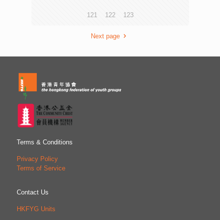
或缺的元素。 面對全球及本地社會環境鉅變，裝備青年的
121
122
123
未來技能為首要任務。青協倡議從六大未來技能，包括︰全
健管理、數碼技能、人生規劃、創新解難、抗逆應變、溝通
協作（簡稱全、數、人、創、變、通）進行更多方面服務研
Next page
發，並強調就業能力與生活技能並重，滿足職場需求的同
時，亦協助解決愈趨複雜的社會問題。 張淑鳳表示，上述
六大未來技能環環相扣，實用技能與素質培育並重；並且著
重均衡及全方位發展，輔以線上線下雙軌學習模式，方可提
升成效。 香港青年協會於6月26至28日一連三天，首次舉
辦「未來技能博覽」，透過現場及網上參與活動，藉此鼓勵
青年認識和掌握未來必備技能，迎接新時代挑戰。今天（26
日）的焦點項目包括「青少年媒體抗逆力研討會」、「疫情
時代與STEM教育前瞻」分享會，以及多場與「未來技能」
相關的體驗活動等。 香港中文大學新聞與傳媒學院朱順慈
副教授、Facebook香港、台灣及蒙古公共政策總監陳澍、
Terms & Conditions
Whizoo網絡主播張家希（Jon Jon Jonathan），以及青協
uTouch網上青年外展服務社工朱香雄分享應用數碼科技的經
Privacy Policy
驗，鼓勵各界協助青年培養數碼素質，讓他們懂得處理情
Terms of Service
緒、用科學和客觀角度，分析及運用資訊，並持有相應的責
任，價值和態度。 資訊科技教育領袖協會主席黃健威、香
Contact Us
港電腦教育學會副主席朱嘉添、天水圍循道衛理小學蔡慶苓
副校長、STEM+E計劃召集人郭家麒，以及南非Duineveld
HKFYG Units
High School校長 Dr. AA Andrianatos則探討疫情對未來教育