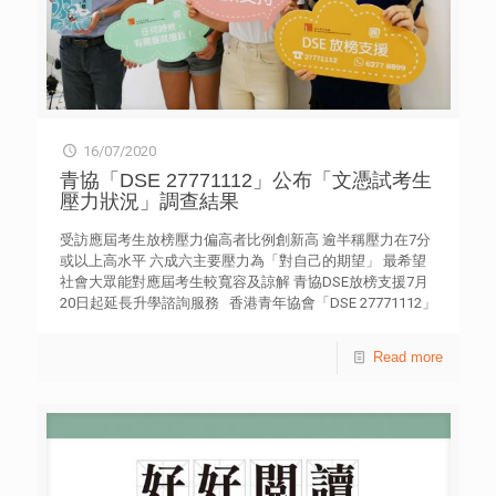
16/07/2020
青協「DSE 27771112」公布「文憑試考生
壓力狀況」調查結果
受訪應屆考生放榜壓力偏高者比例創新高 逾半稱壓力在7分
或以上高水平 六成六主要壓力為「對自己的期望」 最希望
社會大眾能對應屆考生較寬容及諒解 青協DSE放榜支援7月
20日起延長升學諮詢服務 香港青年協會「DSE 27771112」
今日（16日）公布「文憑試考生壓力狀況」調查。在受訪的
538名應屆文憑試考生中，超過五成（51.6%）表示放榜壓力
Read more
達7至10分的最高水平（1分為壓力最低，10分最高）[表
五]，人數百分比是自2012年首屆文憑試以來最高；逾六成
半（66.2%）認為最主要壓力是對自己的期望[表三]。 青協
「DSE 2777 1112」於今年6月27日至7月14日，以網上問卷
及電話訪問形式，成功訪問538名應屆文憑試考生。調查結
果顯示，逾六成八考生（68.4%）以大學學位為升學目標 [表
一]。如未能於聯招獲派心儀科目，近六成 (55.9%）會考慮