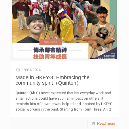
職業（60.1%），以及被利用進行內容審查及侵犯私隱
（55.4%）；有三成（31.3%）不同意「玩變臉Apps沒有風
險」［表三］，可見他們擔心部分應用程式或會將個人資料
外洩及用作其他用途。研究亦反映學生非常關心私隱及網絡
安全，六成四（63.8%）表示懂得保護自己在網上的私隱
［表二］。 上述研究於2021至2023年期間，由青協「全健
空間」與香港浸會大學傳理學院合作，邀請「Project MAIL
媒體及人工智能素養拓展計劃」的服務對象填寫問卷，成功
收回1,638份有效問卷，受訪對象為中一至中三學生。研究
亦深入訪問了11位中學教師及55位中一至中二學生。 根據
研究結果，超過四成半（45.6%）學生同意網絡欺凌在社交
媒體上很普遍［表一］。有接受深入訪談的學生認為，伴隨
18/01/2024
網絡日益發達，網絡欺凌及「起底」情況只會持續，反映他
們對未來資訊環境未抱樂觀態度，以及應對網絡欺凌的重要
Made in HKFYG: Embracing the
性。在Project MAIL眾多課程中，學生表示最實用的是「欺
community spirit（Quinton）
凌與安全」，從中學習到怎樣分辨「開玩笑」及「欺凌」，
並認識了相關的應對措施。有教師指出現今AI等新興科技發
Quinton (Ah Q) never expected that his everyday work and
展神速，卻缺乏足夠的相關師資及培訓，擔憂追不上發展進
small actions could have such an impact on others. It
程而未能應付日後的教學挑戰。 香港青年協會督導主任余
reminds him of how he was helped and inspired by HKFYG
艷芳表示，近年元宇宙、AI等新興科技受到社會關注，惟當
social workers in the past. Starting from Form Three, Ah Q
中潛藏危機，例如使用AI生成圖文可降低時間及人力成本，
joined the Neighbourhood First team as a volunteer and
但也加速了虛假資訊傳播；ChatGPT被用來搜集資料及撰寫
later worked full-time at Youth S.P.O.T. after college. He has
Read more
功課，引發學習問題；還有加密貨幣帶來投資風險等，可見
dedicated a total of 10 years to HKFYG, including both his