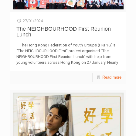
27/01/2024
The NEIGHBOURHOOD First Reunion
Lunch
The Hong Kong Federation of Youth Groups (HKFYG)’s
“The NEIGHBOURHOOD First” project organised “The
NEIGHBOURHOOD First Reunion Lunch” with help from
young volunteers across Hong Kong on 27 January. Nearly
900 young volunteers took on leading roles, inviting over
3,000 residents from various districts to celebrate the
Read more
Chinese New Year together, creating a lively and warm
atmosphere. This year, the main event area was in Tseung
Kwan O, where a “Lucky Wall” was set up to showcase the
blessing of many young volunteers, with 3,880 wooden
tangerines hung on the wall, symbolising “Good Luck.”
Officiating Guests,
[…]