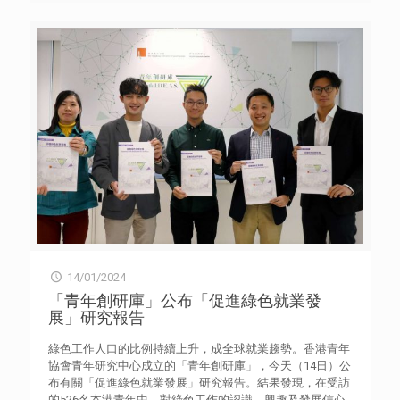
青少年面對的網絡風險及爭議有增無減。因此，建議加強推
volunteer and professional roles. Besides handling
廣媒體資訊教育，並且為教育工作者增加相關的支援及培
frontline work, Ah Q is currently responsible for the digital
訓，提升網絡安全意識。 青協「全健空間」於2021年推出
transformation of the Youth S.P.O.T. He sees this
為期三年的「Project MAIL媒體及人工智能素養拓展計
transformation as a way to
[…]
劃」，已為35間中學提供相關課程，旨在協助中學生建立媒
體素養的知識、技能及價值觀，應對AI普及的網絡世界，並
支援學校推行持續教學。該計劃亦推出「Project MAIL教材
套」，當中包括最新的課程教案、電子教材和個案實例等，
教師可按需要將教材融入學校課程，以校本模式推行素養教
育；並與浸大團隊共同研發「MAIL素養能力自我評估工
具」，透過16條問題，學生、家長及教師可初步了解及評估
自身的媒體素養水平，從而針對性地加強個別需要。
青協將於今年推出全新「Project Next 新興科技素養
及價值教育計劃」，繼續支援學校教師及學生在新興科技素
養教育的需要，內容涵蓋AI、大數據、元宇宙及區塊鏈四大
核心課題，協助學生建立正確的價值觀，成為一個有智慧及
道德的科技使用者。詳情可瀏覽網站medialiteracy.hk。 附
14/01/2024
件：「媒體及人工智能素養」研究部分結果 傳媒查詢︰
「青年創研庫」公布「促進綠色就業發
香港青年協會高級傳訊經理何詠筠女士 電話︰3755 7044 香
展」研究報告
港青年協會傳訊幹事劉嘉裕女士電話︰3755 7010
綠色工作人口的比例持續上升，成全球就業趨勢。香港青年
協會青年研究中心成立的「青年創研庫」，今天（14日）公
布有關「促進綠色就業發展」研究報告。結果發現，在受訪
的526名本港青年中，對綠色工作的認識、興趣及發展信心