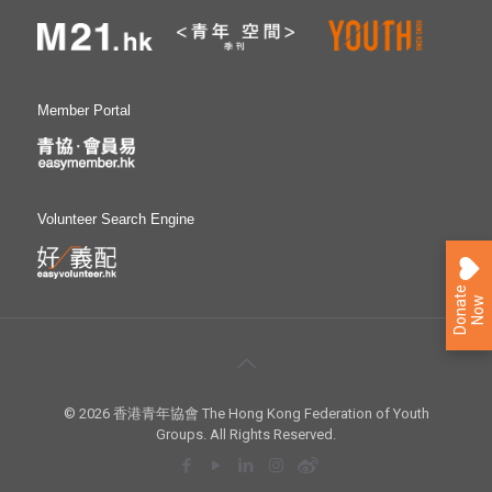
Member Portal
Volunteer Search Engine
D
o
n
a
e
N
o
t
w
© 2026 香港青年協會 The Hong Kong Federation of Youth
Groups. All Rights Reserved.