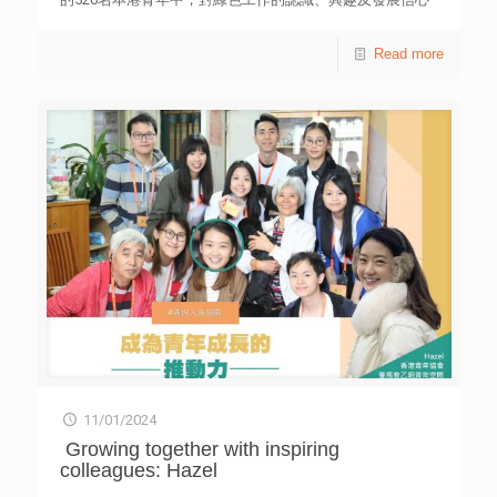
均偏低，平均分分別只有3.31分、3.89分及4.98分（0-10，
10為最高分），未及一半的5分【表2】。有青年個案坦言身
Read more
邊朋友即使對環境保護工作感興趣，卻未必會投身，主因是
對相關行業認識不足，概念相對較新，且認為待遇前景不及
傳統行業。 調查顯示，多數受訪青年肯定綠色工作的價值
及重要性，例如實現社會可持續發展目標（83.8%）、可應
對氣候變化（74.9%），以及有助促進本港經濟增長
（67.3%）【表3及表4】。 不少受訪個案表示選擇從事綠色
工作，正因為能有發揮空間，並對環境有正面影響。 綜合
從事綠色工作的青年個案訪問結果，他們從自身經驗整合面
對的主要問題，包括行業變化大，需要持續學習及掌握情
況，以適應行業發展；政策及措施配套不足，欠缺資源支持
長遠項目，以致工作無法持續；社會氛圍不足，未能全面理
解綠色項目的運作，闡述有難度。 上述研究以實地意見調
查方式，於2023年11月4日至13日期間，訪問了526名18至
34歲在職或待業的香港青年，以及15名從事綠色工作的年輕
從業員個案訪問。研究發現，接近八成（79.3%）受訪青年
認為綠色工作有助提供新生代更多就業機會，但近九成
（89.7%）認為現時機會不足【表3及表4】；反映青年的觀
11/01/2024
感有落差。 調查亦顯示，「公眾對綠色工作認知不足」
（45.8%）和「缺乏專業技能」（43.2%），為主要限制【表
Growing together with inspiring
5】。而大多數受訪青年認為「開拓更多綠色工作的就業機
colleagues: Hazel
會」（94.5%）、「提供綠色工作的相關培訓」（94.3%）及