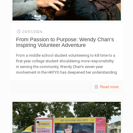
24/01/2024
From Passion to Purpose: Wendy Chan’s
Inspiring Volunteer Adventure
From a middle school student volunteering to kill time to a
first-year college student shouldering more responsibility
in serving the community, Wendy Chan’s seven-year
involvement in the HKFYG has deepened her understanding
of the power of volunteerism. Starting as a Youth
Ambassador primarily based in Tuen Mun, Wendy’s
Read more
passion for volunteering grew as she became a media
volunteer and helped with event photography. However, her
desire to make a broader impact led her to join the
HKFYG’s Neighbourhood First volunteer team. Here, she
focuses on assisting the elderly by providing essential
winter items like quilts and warm clothing. One by one,
Wendy
[…]