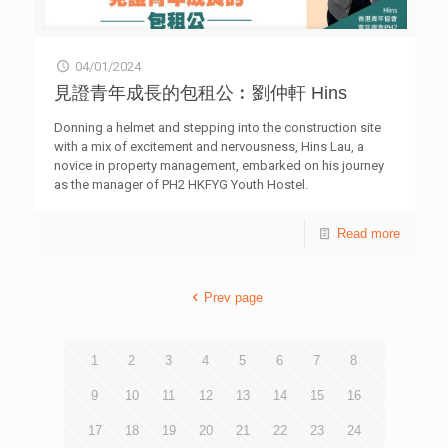
04/01/2024
見證青年成長的包租公︰劉仲軒 Hins
Donning a helmet and stepping into the construction site
with a mix of excitement and nervousness, Hins Lau, a
novice in property management, embarked on his journey
as the manager of PH2 HKFYG Youth Hostel.
Affectionately known as the 「landlord」 by the young
tenants, Hins has taken care of complex accommodation
Read more
administration issues such as rentals and property
maintenance and fostered a tight-knit community where
celebrations abound during festivities and birthdays. But it
Prev page
wasn’t always this way. Overcoming the challenges of a six-
month journey and navigating the pandemic, Hins,
transformed his relationship with the tenants from
acquaintances to trusted
[…]
1
2
3
4
5
6
7
8
9
10
11
12
13
14
15
16
17
18
19
20
21
22
23
24