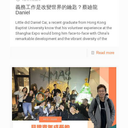
上擴大規模，並涵蓋內地提供的綠色職位，讓大專畢業生具
義務工作是改變世界的鑰匙？蔡廸龍
備更全面的工作經驗，擴闊行業視野及人脈資源。 有關青
Daniel
年創研庫 青協青年研究中心自2015年起成立「青年創研
庫」，是本港一個屬於青年的智庫。新一屆（2023-2025年
Little did Daniel Cai, a recent graduate from Hong Kong
度）創研庫成員由近80位本地青年專業人士與大專學生組
Baptist University know that his volunteer experience at the
成，平均年齡為27歲。透過以研究實證為基礎的討論、交
Shanghai Expo would bring him face-to-face with China’s
流，創研庫成員提出政策建議，期望能為社會建言獻策。青
remarkable development and the vibrant diversity of the
年創研庫三項專題研究系列包括：「經濟就業」、「青年發
world. During his one-week stay in Shanghai, Daniel made
展」，以及「社會民生」。5位專家、學者應邀擔任創研庫
friends with an international student from Panama, who
Read more
的顧問導師，包括張子欣博士、倪以理先生、張炳良教授、
shared his love for the Chinese language and culture. Their
陳智遠先生，以及范寧醫生。 附件：「促進綠色就業發
conversation made him realise the positive impact of
展」調查部分結果 全文報告按此 傳媒查詢︰香港青年協會
China’s Belt and Road Initiative. He also had the chance to
高級傳訊經理何詠筠女士 電話︰3755 7044
chat with merchants and discover exhibits from all corners
of the globe, from exquisite carpets in Iran to aromatic
[…]