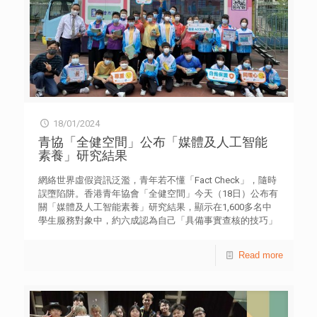
18/01/2024
青協「全健空間」公布「媒體及人工智能
素養」研究結果
網絡世界虛假資訊泛濫，青年若不懂「Fact Check」，隨時
誤墮陷阱。香港青年協會「全健空間」今天（18日）公布有
關「媒體及人工智能素養」研究結果，顯示在1,600多名中
學生服務對象中，約六成認為自己「具備事實查核的技巧」
（58.6%）及「懂得分辨資訊的真偽」（61.5%）［表二］，
然而分別有近兩成（19.4%）相信「愈刺激情緒的新聞標題
Read more
愈可靠」及「點擊率愈高的資訊愈可信」［表一］，反映學
生缺乏足夠的媒體資訊素養能力辨識資訊的真偽。 近年人
工智能（AI）大行其道，青年樂於擁抱新科技，半數人
（50.6%）認為自己具備應用AI的知識和技能；不過，他們
亦明白AI的影響有好有壞，例如擔心AI會取替人類擔任某些