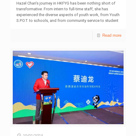
「建立綠色工作的就業資訊平台」（93.7%）均有助青年探
Hazel Chan’s journey in HKFYG has been nothing short of
索綠色就業機會【表6】。 綜合專家及學者意見，指目前本
transformative. From intern to full-time staff, she has
港對綠色工作的界定普遍與環保、減碳、減廢及新能源等有
experienced the diverse aspects of youth work, from Youth
關，其界定隨著社會進步不斷演變，需及早掌握和釐清。同
S.P.O.T. to schools, and from community service to student
時他們亦認同綠色工作有很大發展空間，在全球減碳及合規
counselling. Her passion for youth development drives her
趨勢下，相關需求會衍生很多新商機、新工種及新工作；惟
to make a difference in the lives of teenagers, especially
Read more
需正視行業的發展限制和配套不足問題。 青年創研庫經濟
during their crucial secondary school years. With a firm
就業組副召集人潘希橋引述研究指，目前本港對綠色工作的
commitment to her dreams and expertise in counselling,
界分並不清晰，按政府統計處數據，只以「環保產業」類別
Hazel has become a school social worker, actively creating
掌握綠色從業員的數字，劃分較為粗略。隨著本港步向綠色
positive impacts on young people. Hazel described her
經濟轉型，政府需及早界定與分類綠色工作，以掌握行業的
work as a school social worker as a battlefield where
趨勢狀況，此舉有利推動可持續的綠色就業規劃，亦有助社
emergencies and
[…]
會大眾認識此行業。 本港綠色就業仍處於起步階段，為進
一步促進發展，該組成員白礎晧表示，建議政府推出綠色就
業長遠規劃藍圖，其中包括明確的願景和相關的人才培育措
施，以及裝備人力資源的綠色技能，讓社會大眾認同綠色工
作成為事業選擇的可能性，藉此加強青年的就業信心。 針
對本港現時未有一個人才認證的系統框架，成員林灝明表
示，參考新加坡、台灣及韓國等經驗，可選取為優勢新興產
業的從業員推出人才認證試行計劃，例如施政報告提出推動
綠色生態旅遊及藍色資源旅遊，將帶動生態導遊的需求，本
港可以此作為起步，然後逐步推廣至其他行業，以提升整體
綠色工作的認受性，並邁向人才專業化發展。另方面，成員
陳加駿表示，建議當局重啟「綠色就業計劃」，在原有計劃
10/01/2024