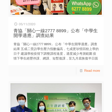
諮詢活動 上課模式：Zoom 網上教學 對象：18 – 35歲；
有潛質成為年青初創企業家及現為年青初創企業家者優先
教學語言：英語教材；以粵語教學 證書：參加者出席率達
80% 或上，可獲頒由香港青年協會及 Facebook 聯署的參加
證書 活動費用：免費（按金HKD 500；參加者如出席率達
05/11/2020
80%或以上，協會將於活動完結後一個月內退回按金。）
截止日期：2020年12月11日（星期五） 立即報名：
青協「關心一線2777 8899」公布「中學生
https://bit.ly/3pAUJzV
[…]
開學適應」調查結果
青協「關心一線2777 8899」 公布「中學生開學適應」調查
結果 五成二受訪學生壓力指數偏高，七成更珍惜回校上學的
日子 建議學校疫情下調整課程進度，適度減少考測範圍 疫
情下學生經歷停課、網課、短暫復課，至九月底恢復半日面
授上課，身心均需要作出適應。香港青年協會「關心一線
2777 8899」今天（5日）公布「中學生開學適應」調查結
Read more
果。在4,443名受訪學生中，過半數（52.2%）壓力指數屬偏
高水平，自評為7至10分（1為最低，10為最高），較去年高
10.5%，人數百分比亦是近十年最高［表三］。然而，在疫
情下復課，近七成（69.6%）表示「相比以往，我更珍惜回
校上學的日子」［表二］。 青協「關心一線2777 8899」於
今年9月至10月期間，以便利抽樣自填問卷形式成功訪問了
4,443名中學生，了解他們的開學適應狀況。結果顯示，面
對新學年，學生最擔憂的事情依次為「要應付測驗／考試」
（77.8%）、「成績未如理想」（62.2%）及「休息時間減