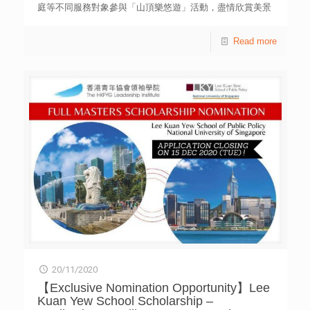
以往更著重顧客體驗。金融服務機構更與大灣區及鄰近地區
庭等不同服務對象參與「山頂樂悠遊」活動，盡情欣賞美景
合作發展，有望提升市場競爭力。他鼓勵學生堅持對感興趣
與放鬆心情，共享歡樂和關愛。 是次活動的參加者乘坐山
行業的熱情，留意市場趨勢，迎向未來社會的挑戰和轉變。
頂纜車、遊覽山頂凌霄閣以及凌霄閣摩天台428等，行程相
Read more
由香港青年協會主辦的「滙豐財經領袖對話系列2020」，
當豐富。在啟動禮上，青年義工和受惠家庭參加者熱情響
由11月起舉行兩場財經領袖對話；參與的大學生均於學術或
應，表達關愛共融的訊息。他們其後進行分組活動，促進彼
課外活動有傑出表現，並且獲所屬學院推薦。他們有機會親
此之間的溝通，充滿樂趣之餘亦饒富意義。 青協督導主任
身了解滙豐不同部門的運作，並藉著不同體驗學習，提升創
黃秀儀女士表示，該會「鄰舍第一」社區計劃鼓勵青年透過
新能力，透過合作把意念實踐。詳情可瀏覽網站
不同形式的社區服務，推動全港各區鄰舍間的關懷行動，並
hkfyg.org.hk/futureskills。
為他們提供寶貴的社會體驗。正如首場活動能讓青年義工深
入了解基層家庭的需要，認識彼此生活，同時送上關心。他
們亦帶領參加者走出平常熟悉的社區，見識更多新事物，在
互動過程中凝聚社區關愛氣氛，機會難得。她感謝山頂纜車
有限公司及凌霄閣有限公司的贊助，以及一群義工的全力協
助，令活動得以順利開展。 山頂纜車有限公司及凌霄閣有
限公司總經理曾瑛美小姐亦表示：「很高興可以繼續支持這
個有意義的活動，自2008年與香港青年協會合辦『我的第一
次山頂遊歷』活動以來，多次目睹受惠家庭和青少年在山頂
的歡樂，實在感到欣慰。我們一直積極回饋社會，履行社會
責任。今年疫情是一次重大的考驗，我們希望香港青年和大
家一起能夠戰勝疫情，走出逆境，有如山頂纜車在其漫長的
20/11/2020
歴史歲月中經歷了諸多磨難以及高低起伏。我們更希望鼓勵
大家享受輕鬆時光的同時，在香港之巔分享愛及更認識香港
【Exclusive Nomination Opportunity】Lee
和山頂過去百多年的歷史和演變。」 本着為青年創造空間
Kuan Yew School Scholarship –
的信念，青協轄下分佈全港各區的22所青年空間，致力聯繫