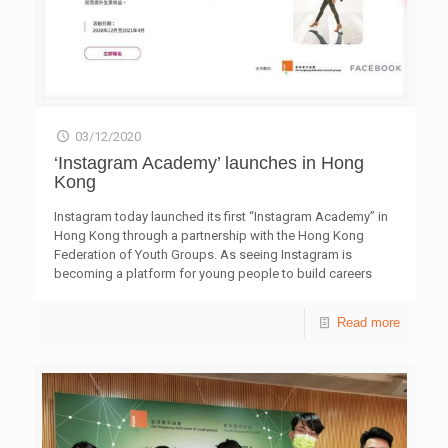
升其競爭與適應能力，以配合未來職場的需求和期望。該活
動另一環節為明年1月舉行的金融科技案例研究比賽，她鼓
勵大學生積極組隊報名，設計嶄新的金融科技工具或服務。
Amazon Web Services香港及台灣金融業發展主管陳耀榮
先生在活動上分享，金融科技行業現時以顧客為主導，並且
需要不同技術和配套以提供安全及方便的金融服務。他認為
大學生不但要增長硬知識，更要發展軟技能，例如溝通協
03/12/2020
作、解難及創造力等，並且不要拖延，用行動取得實質成
效。 商湯科技戰略投資部董事總經理王康曼女士表示，金
‘Instagram Academy’ launches in Hong
融科技包含多種技術，她們現時專注的人工智能及數碼化貨
Kong
幣於不同市場廣泛應用，尤其在內地市場迅速發展，而香港
對金融科技的人才需求龐大，她鼓勵大學生畢業後投身這行
Instagram today launched its first “Instagram Academy” in
業，發揮創新和創意，不斷作出新嘗試。 香港科技園公司
Hong Kong through a partnership with the Hong Kong
電子、信息及通訊科技群組高級總監楊天寵工程師指，特區
Federation of Youth Groups. As seeing Instagram is
政府及不同機構均投放大量資源為金融科技業界提供支援，
becoming a platform for young people to build careers
而科技園亦在創科生態圈中積極推動。他認為，創新科技已
and realize their entrepreneurial aspirations with its high
應用在不同行業，包括金融科技行業，大學生要善用專長並
level of interactivity, visually impactful contents and large
Read more
擴闊視野，發掘具潛力的市場發展空間，成為行業先驅。
population of young users, the launch of “Instagram
由香港青年協會主辦的「滙豐財經領袖對話系列2020」，由
Academy” aims to educate and empower young
11月起舉行兩場財經領袖對話；參與的大學生均於學術或課
entrepreneurs with digital skills that are essential for local
外活動有傑出表現，並且獲所屬學院推薦。他們有機會親身
businesses to grow. “Instagram Academy” will recruit and
了解滙豐不同部門的運作，並藉著不同體驗學習，提升創新
train around 300 young entrepreneurs aged between 18
能力，透過合作把意念實踐。詳情可瀏覽網站
and 35. Registration starts from now until December 11,
[…]
hkfyg.org.hk/futureskills。