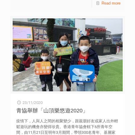
Read more
的學習經歷正正是裝備未來技能的重要途徑。 青年創研庫
科學生，與本港重要財經領袖對談環球銀行業趨勢。 是次
教育組成員梁行健表示，虛擬實習模式仍在摸索階段，為了
對話由財政事務及庫務局局長許正宇先生, JP、香港金融科
讓企業及實習生更掌握流程與學習成效，建議企業制定虛擬
技協會主席Benjamin QUINLAN及數碼港行政總裁任景信先
實習章程資料及配套，包括定下清晰的工作目標、事前足夠
生, JP擔任分享嘉賓；並由香港金融發展局人力資源小組召
的資料和工作指引等，並加設虛擬夥伴計劃，增加企業與實
集人黃元山先生主持。 香港青年協會總幹事何永昌先生表
習學生的雙向交流。 該組召集人張樂芹表示，參考外地經
示，全球經濟在疫情期間經歷各種挑戰，本港學生的生活和
驗，學校和非政府組織可合作通過舉辦不同計劃，從社區實
學習模式亦出現新常態，倘能及早探索環球趨勢，將有助規
踐出發，讓學生把學科知識應用在實際場景，並設立一站式
劃個人事業路向。他指出，青協領袖學院著重實用技能與素
網上虛擬實習平台，提供虛擬實習技巧，實習空缺，就業技
質培育並重；推出的「滙豐財經領袖對話系列」致力提升本
能等資訊。 該組成員李家瑋指出，為增加學生的實習機
地大專生的未來就業和領導能力。他衷心感謝滙豐、多位商
會，建議政府擴闊境外實習資助計劃至境外虛擬實習計劃，
界領袖，以及各大專院校的鼎力支持。 財政事務及庫務局
讓學生擴闊視野。另成員高雪麗指出，學生亦應主動掌握多
局長許正宇在活動上提到，行政長官在當天發表的《施政報
元技能以應對新常態。 青協青年研究中心自2015年起成立
告》涵蓋一系列發展香港金融市場的最新措施，包括互聯互
「青年創研庫」，是本港一個屬於青年的智庫。第三屆
通的擴容、大灣區發展及金融科技等，建議學生深入了解和
（2020—2022年度）創研庫成員由超過80位本地青年專業人
認識。他又鼓勵學生日後踏入職場，應主動發掘問題及可以
士與大專學生組成，平均年齡為27歲。透過以研究實證為基
改善的地方、思考解決方案及落實執行計劃，在不同行業與
礎的討論、交流，創研庫成員提出政策建議，期望能為社會
崗位中找尋發展路向。 香港金融科技協會主席Benjamin
建言獻策。青年創研庫四項專題研究系列包括：「經濟」、
23/11/2020
QUINLAN表示，環球虛擬銀行發展迅速，簡化了傳統銀行服
「管治」、「教育」，以及「民生」。8位專家、學者應邀
務流程，並提升了服務質素，傳統銀行面對金融科技的發展
青協舉辦「山頂樂悠遊2020」
擔任創研庫的顧問導師，包括張子欣博士、黃元山先生、陳
亦作出顛覆性創新。未來的環球銀行業將會繼續改造，青年
弘毅教授、陳維安先生、黃錦輝教授、朱子穎先生、葉兆輝
需要不斷充實自己及提升他們的靈活性，應對未來不斷轉變
疫情下，人與人之間的相聚變少，跟親朋好友或家人出外輕
教授，以及倪以理先生。 -完- 附件「新常態下促進學生實
的環境。 數碼港行政總裁任景信指出，疫情加速了金融行
鬆遊玩的機會亦變得珍貴。香港青年協會轄下6所青年空
習經驗」調查結果
業的數碼轉營型，除了將部分工作流程轉移到線上，行業比
間，由11月21日至明年3月期間，帶領300名青年、基層家