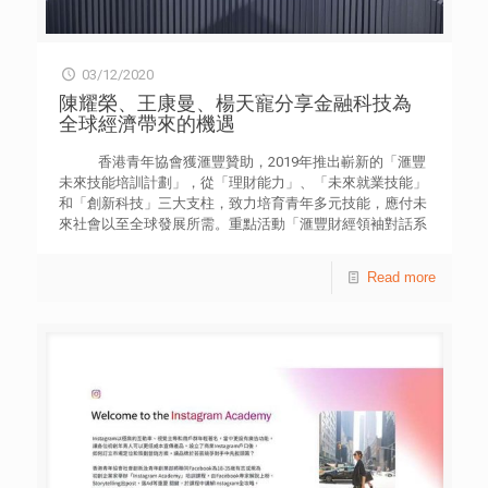
03/12/2020
陳耀榮、王康曼、楊天寵分享金融科技為
全球經濟帶來的機遇
香港青年協會獲滙豐贊助，2019年推出嶄新的「滙豐
未來技能培訓計劃」，從「理財能力」、「未來就業技能」
和「創新科技」三大支柱，致力培育青年多元技能，應付未
來社會以至全球發展所需。重點活動「滙豐財經領袖對話系
列2020」日前（2日）舉行第二場財經領袖對話。逾200位
來自本港9所大學院校，主修金融、工商管理及經濟等學系
Read more
的商科學生，與本港重要財經領袖對談金融科技的發展和趨
勢。 是次對話由Amazon Web Services香港及台灣金融業
發展主管陳耀榮先生、商湯科技戰略投資部董事總經理王康
曼女士，以及香港科技園公司電子、信息及通訊科技群組高
級總監楊天寵工程師擔任分享嘉賓；並由安投管理合伙人鄭
其森先生主持。 香港青年協會領袖學院總監黃好儀女士表
示，在創新科技及新常態的驅動下，全球經濟金融加速發
展，裝備青年的未來技能成為重要任務。青協領袖學院著重
實用技能與素質培育並重，推出的「滙豐財經領袖對話系
列」，致力加強本地大學生對全球經濟金融發展的認知，提