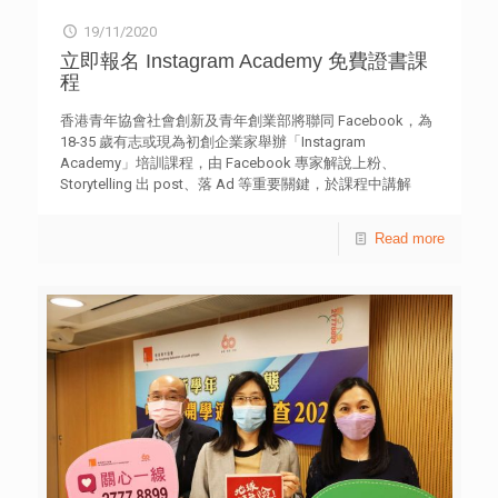
19/11/2020
立即報名 Instagram Academy 免費證書課
程
香港青年協會社會創新及青年創業部將聯同 Facebook，為
18-35 歲有志或現為初創企業家舉辦「Instagram
Academy」培訓課程，由 Facebook 專家解說上粉、
Storytelling 出 post、落 Ad 等重要關鍵，於課程中講解
Instagram 全攻略，從而提升生意效益。 我們還會邀請 網絡
人KOL 及成功在 Instagram 上創業的商家為大家分享
Read more
Instagram 創業歷程，以及舉辦兩場網上業務諮詢活動，讓
各位能夠與 Facebook 專家業導師深入面談及交流經營網上
業務的心得。 詳情：https://hkfyg.instagramacademy.hk
活動日期： 2020 年 12 月至 2021 年 4 月 （合共 5 次課程、
2 次 Facebook Live 嘉賓分享、2 次 Facebook 專家諮詢及
1 次學員總結分享。表現優秀的學員，有機會於4月獲推薦
與指定的香港小店會面並進行實習。） 課程內容： –
Instagram 品牌經營攻略 (基礎班) – Instagram 品牌經營學
堂：內容篇 (基礎班) – Instagram 品牌經營學堂： 內容篇
(進階班) – Instagram 品牌經營學堂： 品牌推廣篇 (基礎班)
– Instagram 品牌經營學堂：績效營銷篇 (進階班) – Live for
all：Instagram 成功創業者及網絡紅人 KOL 分享 – 網上業務