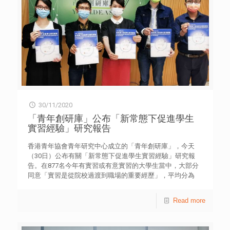
30/11/2020
「青年創研庫」公布「新常態下促進學生
實習經驗」研究報告
香港青年協會青年研究中心成立的「青年創研庫」，今天
（30日）公布有關「新常態下促進學生實習經驗」研究報
告。在877名今年有實習或有意實習的大學生當中，大部分
同意「實習是從院校過渡到職場的重要經歷」，平均分為
8.22分（由0-10計算，10為非常同意) 【表2】；受訪學生表
示實習的最大目標是了解職場工作文化（51.9%），豐富履
Read more
歷表（51.0%），把所學知識應用到實際工作（44.7%）和探
索職業生涯（44.0%）【表3】。 研究結果顯示，近半數受
訪學生（48.0%，即420名）因疫情影響未能實習，包括︰原