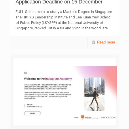
Application Deadline on 15 December
青年，成為一個屬於青年、發展潛能和鍛鍊的活動場所。在
專業服務方面，青年空間積極發展三大支柱服務，包括學業
FULL Scholarship to study a Master’s Degree in Singapore
支援、進修增值和社會體驗。當中設有M21社區媒體製作
The HKFYG Leadership Institute and Lee Kuan Yew School
站，鼓勵青年發揮創意與想像力，加強對社區的歸屬感與互
of Public Policy (LKYSPP) at the National University of
動；近年更增設LEAD Lab和uKitchen，分別提供社區創意科
Singapore, ranked 1st in Asia and 22nd in the world, are
藝平台，並實踐以煮食服務社區的概念。「鄰舍第一」是由
happy to join hands again this year to nurture Asia’s next
青年帶動服務社區的義工計劃，也是社區工作的重要一環；
generation of public service leaders through equipping
Read more
而「社區體育」計劃則致力培養青年對團隊運動的興趣，從
young talents professionally with a wider vision and
而推動團結、無懼、創新、奮鬥及堅持的信念。PH2是「青
international exposure to tackle challenges of the future
年宿舍計劃」下，全港首幢落成的嶄新居住空間，協助在職
and Hong Kong better. The Scholarship nomination
青年發展生活技能，建立人際網絡，實踐理財規劃，並促進
application welcomes ALL members or alumni of The
共享。詳情可瀏覽網站hkfyg.org.hk。 *活動舉行日期 負
HKFYG. Exclusive pre-assessment and assistance will be
責單位 2020年11月21日 賽馬會祥華青年空間 2021年1月23
provided by LKYSPP to our nominees to submit the best
日 賽馬會乙明青年空間 2021年2月20日 賽馬會橫頭磡青年
application and stand a
[…]
空間 2021年2月27日 洪水橋青年空間 2021年3月6日 賽馬會
天耀青年空間 2021年3月27日 賽馬會天悅青年空間 *活動日
期將因應疫情，可能有所變動。