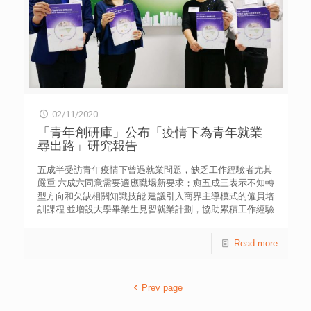
少」（54%）。此外，四成五（45%）表示「在家網上學習
多時，擔心追不上學習進度」，而三成三（33.4%）表示
「疫症持續，擔心受感染」［表一］。 問卷亦參考了焦
慮症自評量表（Self-Rating Anxiety Scale, SAS），以了解
青少年的焦慮情況。結果指出，逾兩成（21.9%）受訪學生
有輕度至嚴重程度的焦慮傾向，較2018年結果高6.5%。當中
有11.8%屬輕度焦慮、5.4%屬中度焦慮及4.7%達嚴重程度的
焦慮徵狀。受訪學生過去一星期較常出現的焦慮徵狀主要為
02/11/2020
「我容易感覺疲倦和乏力」（37.6%），「我覺得比平時容
易緊張和著急」（28%）及「我容易感到煩亂或覺得驚恐」
「青年創研庫」公布「疫情下為青年就業
（27.1%）［表四］。是次量表為學生自評結果，而非焦慮
尋出路」研究報告
症的臨床評測工具，惟情況相當值得關注。 儘管在家網上
學習成為新常態，七成三（73.5%）受訪學生認為「防疫工
五成半受訪青年疫情下曾遇就業問題，缺乏工作經驗者尤其
作比追趕學習進度重要」；近六成（59.1%）「不介意取消
嚴重 六成六同意需要適應職場新要求；愈五成三表示不知轉
陸運會、比賽、訓練等大型活動」。雖然如此，六成七
型方向和欠缺相關知識技能 建議引入商界主導模式的僱員培
（67.2%）表示「相比網上學習，我更希望回校面授學習」
訓課程 並增設大學畢業生見習就業計劃，協助累積工作經驗
［表二］。 香港青年協會業務總監徐小曼表示，學生今年
香港青年協會青年研究中心成立的「青年創研庫」，今天
的開學經歷與以往截然不同。對剛升中一的新生，面對新校
（1日）公布有關「疫情下為青年就業尋出路」研究報告。
Read more
園新老師新同學，對環境既陌生，又擔心未能結交新朋友。
結果顯示，在受訪的600名離校青年中，五成半（55.0%）自
即使舊生，經歷長時間在家學習後，也要重新適應面授上
疫情起曾遇就業問題，包括「找不到工作」（22.0%）、
課，以及暫停大部分課外活動的安排。 徐小曼指出，學生
「工時減少」（17.8%）、「放無薪假」（17.5%）及「客戶
一方面應對考試測驗、追趕學習進度的壓力，另方面擔心人
Prev page
減少導致收入下降」（13.7%）等【表2】；而超過六成
群聚集增加染疫風險，在雙重擔憂下，學生的壓力和焦慮也
（63.0%）最擔憂「整體職位空缺減少」【表4】。 上述研