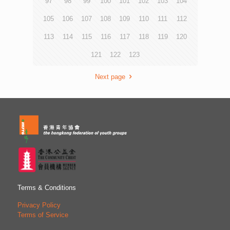
97
98
99
100
101
102
103
104
力，開始難以入睡，出現焦慮，但在同學面前強裝正常，亦
群。 此外，部分受訪個案對轉職或轉行存有顧慮，他們認
不想家長知道自己的情況。 為提高學生以至公眾對焦慮情
為疫情反覆，難以計劃未來或心態上未能作出調整。例如有
105
106
107
108
109
110
111
112
緒的認識，青協今年出版《地球好危險──與焦慮共處之
受訪的旅行社經理在疫情下收入減半，但坦言較難放下心理
道》書籍，圖文並茂介紹常見的焦慮表現，學習與焦慮和平
包袱選擇轉行，接受較低職級及收入大減。 受訪學者分析
113
114
115
116
117
118
119
120
共處；連同《情緒字典》桌上遊戲卡及情緒教育網上教材，
指，近年全球經濟受疫情和國際政治等問題影響，需求不穩
將於12月開始供全港中學訂購。 此外，為提高受焦慮情緒
121
122
123
定和難以預測，影響到企業的商業模式和人力資源方針。面
困擾青少年的求助動機，避免他們因經濟因素而延誤求診，
對多變的人力需求，本港的就業培訓課程轉變速度太慢，而
在匯豐150周年慈善計劃資助下，青協全健思維中心今年再
承辦課程的機構又缺乏商業觸角，令人力培訓未必追上商業
Next page
度推出「青少年全健精神科資助計劃」，資助10至29歲、經
需求，因此有需要優化培訓機制。 有受訪專家認為，雖然
社工初步評估有臨床情緒病徵狀的青少年，及早接受私家精
現時經濟不景，部分企業仍需招聘人手，當中科技和醫療相
神科醫生診斷及治療，並提供快速的評估服務。詳情可瀏覽
關行業需求較大。此外，安老服務業、建造業等一直出現勞
網站wmc.hkfyg.org.hk。 青協「關心一線27778899」將持
動力短缺，建議可趁機鼓勵青年在這些方面接受培訓和進
續透過熱線及網上輔導服務，支援學生及家長面對壓力及情
修，以適應轉變中的就業市場。 青年創研庫經濟組成員劉
緒問題。 如學生遇上情緒問題，可透過以下方法聯絡有關服
昱翔表示，本港青年失業及就業不足問題相當嚴峻。他認為
務： 輔導熱線「關心一線」 ︰ 2777 8899 網上輔
政府當局應加速回應經濟轉型，建議僱員培訓課程引入商界
導 ： utouch.hk Whatsapp輔導 ： 6277
主導模式，由企業提出有需求的新工種，於短時間內參與設
8899 附件一 「中學生開學適應」調查結果
計培訓課程並聘用學員，及時回應人力市場的新需求。此
外，亦建議設立大學畢業生見習就業計劃，以協助他們累積
工作經驗。 青年創研庫經濟組召集人禤彥勳則認為，政府
Terms & Conditions
應鼓勵商界增加就業機會，向能夠增設更多兼職或半職的企
業，提供稅務減免優惠。此外，針對部分青年未能調整就業
Privacy Policy
心態的問題，他建議青年就業服務機構推出「本地多元工作
Terms of Service
假期計劃」，為青年提供其他行業或職位的體驗，他們亦可