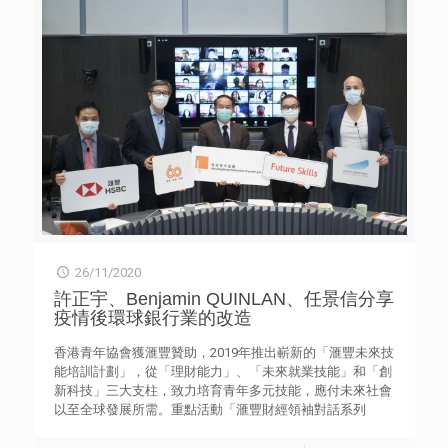
有實習安排被取消（11.9%）、延期（8.8%）及未能成功尋
找實習（27.3%）【表4】；當中他們轉為從事兼職或臨時工
作（54.5%）、發掘新興趣（37.1%）或鞏固已有知識
（36.2%）【表5】。 至於有進行實習的457名（52.1%）受
訪學生中，五成半（54.3%）有採用虛擬實習【表6】；他們
認為虛擬實習能增加工作彈性（74.2%），節省時間和金錢
（65.3%），以及可以適應未來數碼時代的發展（48.4%）
【表7】。 上述調查於今年9月29日至10月18日期間，以網
上問卷調查方式，訪問了877名有實習或有意實習，二年級
或以上全日制大學生和2020年畢業生。另綜合21名青年個案
分析虛擬實習遇到的具體困難，包括較難了解職場文化、溝
通成效低、因缺乏工作所需資源而導致學習機會減少，以及
缺乏真實感等。 結果指出，近八成（79.7%）受訪學生認
為虛擬實習不可取替實體【表8】；近兩成（19.0%）期望未
26/11/2020
來以「100%實體」實習，亦有為數不少（60.7%）期望有少
量虛擬實習，實體佔70-90%【表9】。 研究亦深入訪問多
許正宇、Benjamin QUINLAN、任景信分享
位專家和學者。有受訪專家肯定實體實習的重要，但隨着資
疫情後環球銀行業的改造
訊科技的發展和應用，加上疫情令僱主心態改變，更願意接
受虛擬實習；未來實習模式可以實體與虛擬雙軌並存，認為
香港青年協會獲滙豐贊助，2019年推出嶄新的「滙豐未來技
學生需同時兼顧實體及虛擬實習的技巧，配合現時社會的趨
能培訓計劃」，從「理財能力」、「未來就業技能」和「創
勢及行業需求，以便畢業後可以面對不同環境及挑戰。 有
新科技」三大支柱，致力培育青年多元技能，應付未來社會
受訪專家指出，在新常態下，職場結構和工作模式的改變，
以至全球發展所需。重點活動「滙豐財經領袖對話系列
令社會對各類人才和技能的需求也有所轉變。要面對未來的
2020」日前（25日）舉行首場財經領袖對話。逾200位來自
挑戰，學生需具備硬技能和軟技能，而實習經驗和課堂以外
本港9所大學院校，主修金融、工商管理及經濟等學系的商