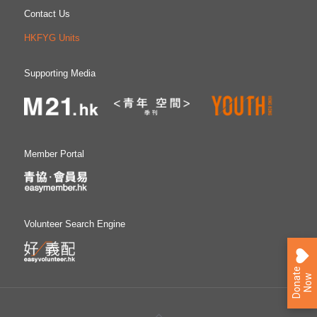
視此為「休職年」（gap year），期間可獲生涯規劃輔導服
Contact Us
務和技能培訓，為未來的職業生涯作更佳準備。 青協青年
研究中心自2015年起成立「青年創研庫」，是本港一個屬於
HKFYG Units
青年的智庫。第三屆（2020-2022年度）創研庫成員由超過
80位本地青年專業人士與大專學生組成，平均年齡為27歲。
透過以研究實證為基礎的討論、交流，創研庫成員提出政策
Supporting Media
建議，期望能為社會建言獻策。青年創研庫四項專題研究系
列包括：「經濟」、「管治」、「教育」，以及「民生」。
8位專家、學者應邀擔任創研庫的顧問導師，包括張子欣博
士、黃元山先生、陳弘毅教授、陳維安先生、黃錦輝教授、
朱子穎先生、葉兆輝教授，以及倪以理先生。 附件：「疫
情下為青年就業尋出路」調查結果
Member Portal
Volunteer Search Engine
D
o
n
a
e
N
o
t
w