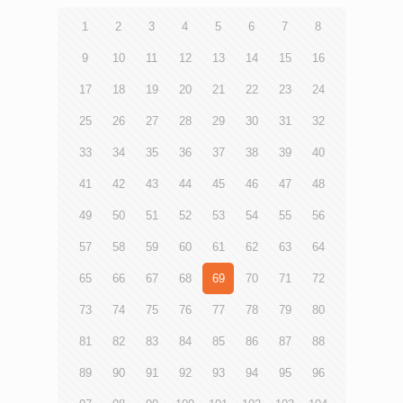
較以往明顯增加，部分學生對上學感到抗拒及掙扎。 雖然
究以網上問卷調查方式，於今年9月3日至29日期間，訪問
如此，數據反映較多學生希望實體上課，甚至更珍惜回校上
600名18至34歲離校的青協會員。結果發現，18至24歲年齡
1
2
3
4
5
6
7
8
學的日子。徐小曼認為學生明白復課安排得來不易，鼓勵他
組別較多遇到「找不到工作」及「工時減少」等問題【表
們重新投入學習和享受校園生活，亦要紓緩焦慮情緒，找出
3】，他們也較擔心自己「未能累積職場經驗」和「未能累
9
10
11
12
13
14
15
16
焦慮源頭，學習循序漸進地處理問題，並專注在可控制的事
積所屬專業的經驗」【表5】。 調查顯示，受訪青年對未來
情上，提升自我掌控感。由於防疫工作不能鬆懈，她亦建議
17
18
19
20
21
22
23
24
就業環境並不樂觀。即使日後疫情受控，仍有近四成傾向認
學校調整課程進度，適度減少考測範圍，以減輕學生壓力。
為本港就業情況會「比疫情前差」（39.7%）【表6】。大部
25
26
27
28
29
30
31
32
青協於全港35間中學提供駐校社工服務， 2019/20學年共
分同意未來「有新行業出現」（81.8%）、「對新知識和技
處理3,088宗個案，主要範疇首位為「情緒問題」(27%)，其
能需求上升」（77.3%）及「整體職位減少」（71.7%）【表
33
34
35
36
37
38
39
40
次為「與學業有關」(24%)及「家庭問題」(18%)。駐校社工
7】。面對這些轉變，六成六（66.0%）認為「有需要」適應
發現，不少學生個案與疫情及停課多時有關。 個案一︰有
職場新要求【表8】，惟他們亦表示「不知道轉型的方向」
41
42
43
44
45
46
47
48
中六學生十分緊張學業表現，雖然剛開學但考試測驗排山倒
（55.6%）、「欠缺轉型的知識和技能」（53.3%）和「不知
海而來，要追回停課及網課期間的進度，壓力更大至不斷發
道何處有轉型的機會」（36.9%）【表9】。 調查又發現，
49
50
51
52
53
54
55
56
惡夢。學生不想與身邊朋友分享壓力，擔心他們未能明白或
逾半數受訪青年願意在就業困難的環境下作出適應，包括
受自己的負面情緒影響。除發惡夢及失眠外，亦因壓力問題
「持續進修以適應市場新需求」（82.7%）和「從事兼職職
57
58
59
60
61
62
63
64
而不斷長暗瘡。 個案二︰有中五學生與同學關係一般，因
位」（79.3%）；亦有不願意「從事實習職位」（25%）及
為疫情和暑假已有一段時間沒有與同學見面，令關係更生
「從事起步職位」（18.7%）【表10】，主要關注收入和職
65
66
67
68
69
70
71
72
疏。原本以為自己可以在新學期與同學重新建立關係，惟開
場階梯的問題【表11、表12】。 研究又深入訪問多位專
學後自己成為班上被杯葛的對象，同學多番針對他的說話與
73
74
75
76
77
78
79
80
家，以及20名18至34歲曾在疫情下遇過就業問題的青年個
行動，令他感到被孤立和排斥。他打算退學，先工作一年，
案。有受訪的應屆畢業生因未有全職工作經驗，即使6月至9
81
82
83
84
85
86
87
88
明年再報讀其他課程或重讀中學。 個案三︰有中一學生適
月中不斷搵工，仍未獲聘。有受訪的兼職活動保安員稱不少
應網課已感困難，擔心跟不上進度，且朋輩關係建立較弱。
活動取消，疫情以來只工作過幾天，幾乎零收入。情況反
89
90
91
92
93
94
95
96
升讀中二後，雖然成績已名列前茅，仍擔憂會退步，家長亦
映，欠缺工作經驗的年輕求職者，以及臨時工、兼職和承接
期望她維持小學時的高分成績。她對同學的目光感到有壓
外判項目的自由工作者等，是疫情下就業處境最不利的一