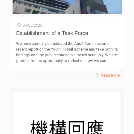
06/05/2026
Establishment of a Task Force
We have carefully considered the Audit Commission’s
recent report on the Youth Hostel Scheme and take both its
findings and the public concerns it raises seriously. We are
grateful for the opportunity to reflect on how we can
strengthen our practices and stewardship of public
resources. Our representatives met with the Home and
Read more
Youth Affairs Bureau (HYAB) yesterday (5 May) to discuss
the Report and to begin setting out our follow-up actions in
response to its recommendations. We accept the
recommendations and note the improvement measures
being taken forward by the HYAB. We are committed to
working closely
[…]