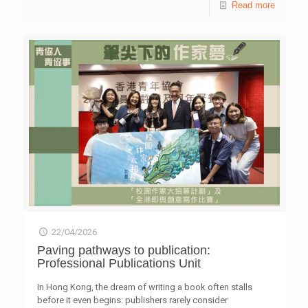
Read more
軍 學校：嘉諾撒聖方濟各書院 學生：伍俙曈、蔡之希、余
別行政區政府駐粵經濟貿易辦事處主任李炳威、中山市委統
穎彤 片名：防騙孖寶 亞軍 學校：民生書院 學生：潘希旻、
戰部常務副部長兼市港澳事務局局長陳文權、中山市青年聯
羅臻、關向童 片名：網絡防騙大使 季軍 學校：潮州會館中
合會主席兼團中山市委書記林昊、廣東省委港澳辦社會發展
學 學生：韓宇翹、楊霖、顏君心、劉思綽 片名：情騙水魚
處四級調研員劉付永琴、香港青年協會會長陳維安、全國政
你咪做 高中組 冠軍 學校：聖公會莫壽增會督中學 學生：黎
協委員兼香港青年協會內地事務辦公室顧問何永昌、香港青
巧瑩、李梓穎、文希晴、李穎研 片名：WhatsApp
年協會總幹事徐小曼、香港青年協會副總幹事兼青協廣東省
message 銀包damage 亞軍 學校：嘉諾撒培德書院 學
辦事處首席代表呂慧蓮。 香港特區政府駐粵經濟貿易辦事
生：譚加旋、梁詩琪、鄭日藍、詹嘉瑩 片名：學生防騙攻略
處主任李炳威表示，香港擁有「背靠祖國，聯通世界」的獨
季軍 學校：藍田聖保祿中學 學生：杜沚言、徐康穎、裘惠
特優勢，也是國家粵港澳大灣區發展、「一帶一路」倡議的
嵐 片名：藍祿紅磚屋街訪 得獎作品已於比賽網站上架：
重要參與者。香港將主動對接「十五五」 規劃，更好融入和
m21.hk/reels-competition 關於M21媒體空間 香港青年協
服務國家發展大局，並繼續積極參與粵港澳大灣區建設，把
會賽馬會Media 21媒體空間（M21）配備延展實境（XR）、
握國家對香港的堅實支持，為市民創造更好的發展機會、提
元宇宙、數碼創作和綠幕工作室等設施和技術，激發青年科
升生活質素。 香港青年協會會長陳維安表示，中山三鄉青
技創新和創作，掌握數碼發展、人工智能（AI）與新科技應
年培訓中心早於2012年落成，經過多年努力與硬體設施的全
用的最新趨勢，並持續舉辦數碼及媒體素養教育活動，以裝
面升級，現已煥然一新，以全新面貌示人，標誌著協會在推
備辨別資訊真偽的能力。詳情可瀏覽網站m21.hk。
動青年參與灣區建設上邁出重要一步。該會將持續以創新互
動方式推動國情教育，並主動對接「十五五」規劃，深化大
22/04/2026
灣區建設與青年發展工作。 現場亦頒發首批「鄉村人才
庫」聘書，設有主題展覽及《少年中山2026：同名同夢》話
Paving pathways to publication:
劇表演，並有青年代表分享感受。嘉賓隨後參觀培訓中心的
Professional Publications Unit
閱讀及住宿設施，並前往雍陌村、箜篌文化館，體驗特色非
遺項目，感受當地濃厚的人文氣息與鄉村振興成果。 香港
In Hong Kong, the dream of writing a book often stalls
青年協會中山三鄉青年培訓中心位於中山市三鄉鎮雍陌村，
before it even begins: publishers rarely consider