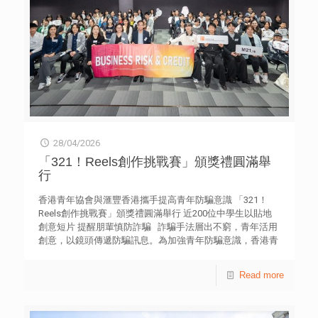
28/04/2026
「321！Reels創作挑戰賽」頒獎禮圓滿舉
行
香港青年協會與滙豐香港攜手提高青年防騙意識 「321！
Reels創作挑戰賽」頒獎禮圓滿舉行 近200位中學生以貼地
創意短片 提醒朋輩慎防詐騙 詐騙手法層出不窮，青年活用
創意，以鏡頭傳遞防騙訊息。為加強青年防騙意識，香港青
年協賽馬會Media 21媒體空間獲滙豐香港全力支持，舉辦
「321！Reels創作挑戰賽」，以「學生防騙攻略」為題，設
Read more
初中組及高中組，共吸引近200名中學生參與，以個人或組
隊形式製作近百段防騙短片，運用青年的視角與語言，生動
演繹防騙資訊，日前（25日）舉行頒獎禮，公布各組別的