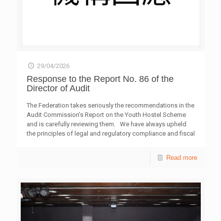
29/04/2026
Response to the Report No. 86 of the
Director of Audit
The Federation takes seriously the recommendations in the
Audit Commission’s Report on the Youth Hostel Scheme
and is carefully reviewing them. We have always upheld
the principles of legal and regulatory compliance and fiscal
prudence. As the first project under the Scheme, PH2 has
adhered to our established procurement, tendering and
Read more
quotation procedures, with all decisions assessed fairly
against technical requirements and pricing, which are
supported by proper documentation. The project was
implemented during a period marked by social unrest and
the pandemic, which created significant logistical and
operational disruptions. Procurement of furniture and
equipment also incurred extra
[…]