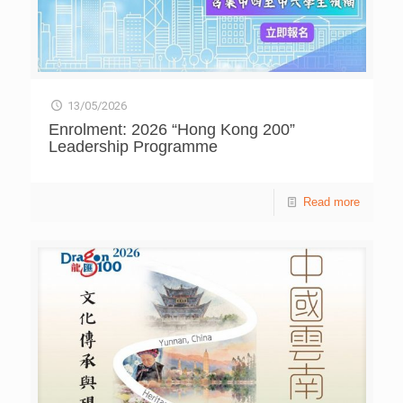
博愛醫院陳楷紀念中學，以及東涌天主教學校的隊伍奪得。
「機關整合賽（進階組）」——以故事性機關呈現低碳生活
以「綠色動力：單車與低碳生活」為題，隊伍須運用機關王
積木及環保物料，設計及搭建具故事性的連鎖機械裝置。高
小、初中和高中組冠軍分別由中華基督教會灣仔堂基道小學
（九龍城）、東涌天主教學校，以及福建中學的隊伍奪得。
13/05/2026
「機關整合賽（進階組）」的高小組冠軍中華基督教會灣
仔堂基道小學（九龍城）的作品「小綠外賣」，利用連鎖機
Enrolment: 2026 “Hong Kong 200”
關敘述發明家改造城市的歷程，藉此啟發大眾實踐綠色轉
Leadership Programme
型。高中組冠軍福建中學的作品「踩向低碳 Cycle to
Sustain」，則聚焦於「單車經濟」的實踐，透過單車發電
與低碳社區的互動模型，勾勒出未來減碳生活的藍圖。 各
Read more
項賽事之優勝隊伍將於8月代表香港赴泰國參加「世界機關
王大賽」，與全球青年交流科學創意，爭奪國際殊榮。多年
來，香港代表隊於世界賽累計奪得12個冠軍、11個亞軍及7
個季軍，成績卓越，反映香港學生的科學能力備受國際肯
定。 「香港機關王競賽」由香港青年協會主辦，獲創新科
技署贊助、Babyboom Learning Co., Ltd.及智高實業股份有
限公司的鼎力支持，並由大專院校及科技公司的專業人士擔
任評判，為學生提供寶貴意見，協助他們深入了解全球環境
挑戰及可持續發展的議題。 自2010年起，競賽已累計吸引
超過3,500名中、小學生及190間學校參與，深受學界支持。
詳情可瀏覽網站ce.hkfyg.org.hk。 青協「香港機關王競賽
2025/26」得獎名單 「積木創客盃」 獎項 學校 冠軍 優才