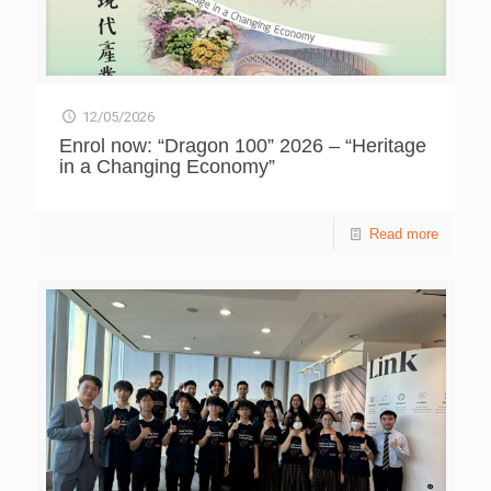
（楊殷有娣）書院小學部 亞軍 循道衞理聯合教會亞斯理衞
理小學 季軍 筲箕灣崇真學校 殿軍 慈雲山天主教小學 荃灣潮
州公學 （第一隊） 聖公會青衣邨何澤芸小學（第一隊） 沙
田崇真學校（第一隊） 潮陽百欣小學（第一隊） 中華基督
教會何福堂小學 任務挑戰優異獎 聖公會青衣邨何澤芸小學
12/05/2026
（第三隊） 荃灣潮州公學 潮陽百欣小學（第二隊） 沙田崇
真學校（第二隊） 保良局錦泰小學 聖公會聖馬太小學 機
Enrol now: “Dragon 100” 2026 – “Heritage
關整合賽（基礎組） 獎項 隊伍編號 學校名稱 高小組 冠軍
in a Changing Economy”
GMB_SP22 天水圍循道衞理小學（第一隊） 亞軍
GMB_SP15 福榮街官立小學（第三隊） 季軍 GMB_SP11 荃
灣官立小學 殿軍 GMB_SP27 聖公會青衣邨何澤芸小學
Read more
GMB_SP12 筲箕灣崇真學校 GMB_SP16 中華基督教會灣仔
堂基道小學(九龍城) GMB_SP21 聖公會基顯小學（第二隊）
初中組 冠軍 GMB_JS13 博愛醫院陳楷紀念中學（第二隊）
亞軍 GMB_JS02 五旬節聖潔會永光書院 季軍 GMB_JS06 博
愛醫院陳楷紀念中學（第一隊） 殿軍 GMB_JS12 福建中學
高中組 冠軍 GMB_SS03 東涌天主教學校 亞軍
[…]