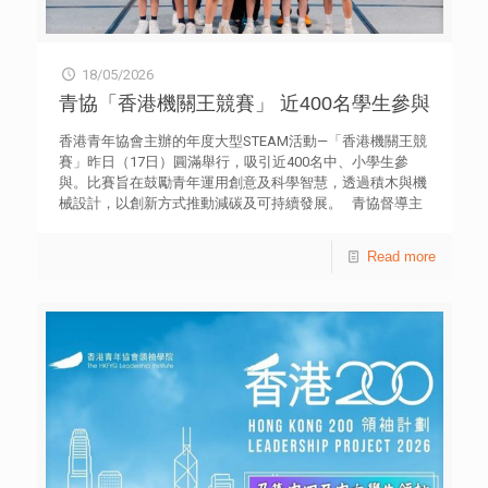
18/05/2026
青協「香港機關王競賽」 近400名學生參與
香港青年協會主辦的年度大型STEAM活動—「香港機關王競
賽」昨日（17日）圓滿舉行，吸引近400名中、小學生參
與。比賽旨在鼓勵青年運用創意及科學智慧，透過積木與機
械設計，以創新方式推動減碳及可持續發展。 青協督導主
任張頌欣表示，青協一直致力培育青年人才和推動STEAM教
育，並強調學生在競賽中發揮科學潛能與解難能力。她指
Read more
出，今年以「綠色動力」為主題，鼓勵學生學習減碳策略及
應用綠色能源，以創意構思展現「低碳、低耗能、低污染」
的「三低」原則，並積極推動可持續生活模式。 競賽分為三
大賽事： 「積木創客盃」——即場挑戰創意與速度 以「地
球守衛戰」為主題，隊伍需於限時內以有限物資搭建機械裝
置，並成功完成兩項任務。冠軍由優才（楊殷有娣）書院小
學部的隊伍從超過40支參賽隊伍中脫穎而出，展現出色的臨
場應變與工程能力。 「機關整合賽（基礎組）」——90分
鐘搭建連鎖機關 隊伍於限時90分鐘內，運用機關王積木即
場搭建連鎖機關裝置，以完成6個科學關卡及1個指定任務關
卡。高小、初中和高中組冠軍分別由天水圍循道衞理小學、