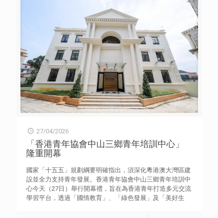
冠、亞、季軍。 是次比賽設有防騙知識及影片製作工作
坊，並提供免費專業器材和拍攝場地，讓中學生深入了解防
騙要訣，由零開始掌握拍攝技巧，將知識活學活用，製作出
兼具資訊價值與感染力的參賽作品。 頒獎禮上，香港青年
協會副總幹事鍾偉廉、滙豐香港區零售銀行及財富管理業務
反欺詐主管黃詠詩、滙豐香港區零售銀行及財富管理業務營
運總監楊穎姿和創作組合Freeeboyzzzz，向表現出色的得
獎學生頒發合共六個獎項，表揚他們的創意構思與製作技
巧。初中組由嘉諾撒聖方濟各書院的學生榮獲冠軍，而高中
組則由聖公會莫壽增會督中學的學生勇奪。 香港青年協會
副總幹事鍾偉廉表示，欣賞參加者從自身生活角度出發，發
揮創意拍攝「貼地有趣」的防騙短片，提醒身邊的朋友與家
人提高警覺。他鼓勵青年繼續以創作表達想法，並將所學轉
化為終身受用的防騙技能，時刻提防日新月異的詐騙手法。
27/04/2026
滙豐香港區零售銀行及財富管理業務反欺詐主管黃詠詩讚
賞參賽者的創意和出眾的影片製作技巧，並指：「提高大眾
「香港青年協會中山三鄉青年培訓中心」
防騙意識需要集合社區力量，並需持之以恆。滙豐作為服務
隆重開幕
700萬名客戶的社區銀行，很榮幸能與一眾社區夥伴合作，
將防騙訊息變得有趣易記、簡單有力，從而深植於青年及老
國家「十五五」規劃綱要明確指出，須深化粵港澳大灣區建
友記的腦海。」 為是次比賽製作宣傳短片的創作組合
設並全力支持青年發展。香港青年協會中山三鄉青年培訓中
Freeeboyzzzz，即場分享影片製作秘訣，與在場學生互動
心今天（27日）舉行開幕禮，旨在為香港青年打造多元交流
交流，氣氛熱烈。他們笑言，創作取材自生活，同學能創作
學習平台，透過「國情教育」、「綠色發展」及「美好生
出如此具吸引力的短片，足見防騙與青年的日常生活息息相
活」三大方向，助力青年把握大灣區機遇，培育國家意識，
關。 「321！Reels創作挑戰賽」比賽結果： 初中組 冠
融入國家發展大局。 出席開幕禮的主禮嘉賓包括：香港特