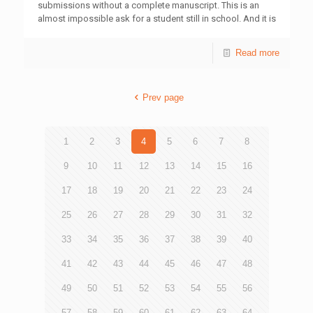
設有可容納42人的宿位及多功能活動室，設備一應俱全。
submissions without a complete manuscript. This is an
中心將重點推動三大方向，包括打造大灣區香港青年國情教
almost impossible ask for a student still in school. And it is
育培訓基地，提升青年對國家發展歷程與未來方向的認知，
the very reason why our Professional Publications Unit
厚植家國情懷與歸屬感；推動綠色發展，響應國家「雙碳」
started the School Young Writers Nurturing Programme,
Read more
目標，引領青年投身綠色鄉建與生態實踐；倡導美好生活，
built for secondary students hoping to turn their stories,
響應國家「提高人民生活品質」的重要部署，例如推廣「好
fiction or non-fiction, into published books. Participants are
好生活、好好閱讀」、鼓勵「鄰舍第一」志願精神、實踐
guided from their first idea to a finished book over nine
「全人健康」生活方式等，提升青年人文素養與生活品質。
Prev page
months, honing their craft through writing workshops,
中心詳情可瀏覽網站mao.hkfyg.org.hk。 傳媒查詢︰ 香
training camps, literary walks, and one-on-one mentorship
港青年協會高級傳訊經理 何詠筠女士 電話︰3755 7044 香
from esteemed writers and creatives,
[…]
港青年協會傳訊幹事 劉嘉裕女士 電話︰3755 7010
1
2
3
4
5
6
7
8
9
10
11
12
13
14
15
16
17
18
19
20
21
22
23
24
25
26
27
28
29
30
31
32
33
34
35
36
37
38
39
40
41
42
43
44
45
46
47
48
49
50
51
52
53
54
55
56
57
58
59
60
61
62
63
64