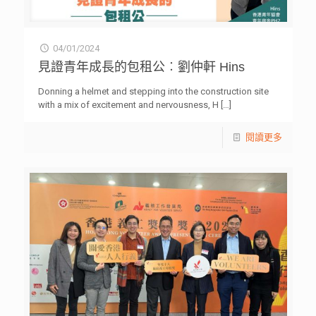
04/01/2024
見證青年成長的包租公︰劉仲軒 Hins
Donning a helmet and stepping into the construction site
with a mix of excitement and nervousness, H
[…]
閱讀更多