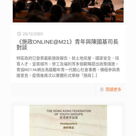
20/12/2023
《施政ONLINE@M21》青年與陳國基司長
對談
特區政府已發表最新施政報告，就土地房屋、國家安全、培
育人才、宜居城市、勞工及褔利等多個範疇提出政策措施。
青協M21.hk網台為鼓勵年青一代關心社會事務，積極參與表
達意見，疫情後再次以實體形式舉辦「施政
[…]
閱讀更多