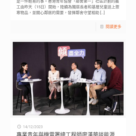
是一件輕易的事。香港青年協會「鄰舍第一」社區計劃的義
工由昨天（15日）開始，陸續為獨居長者和基層兒童送上禦
寒物品，並關心鄰居的需要，發揮鄰舍守望相助
[…]
閱讀更多
14/12/2023
專業青年與機電署總工程師廖漢華談能源