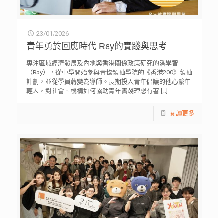
23/01/2026
青年勇於回應時代 Ray的實踐與思考
專注區域經濟發展及內地與香港關係政策研究的潘學智
（Ray），從中學開始參與青協領袖學院的《香港200》領袖
計劃，並從學員轉變為導師。長期投入青年倡議的他心繫年
輕人，對社會、機構如何協助青年實踐理想有著
[…]
閱讀更多