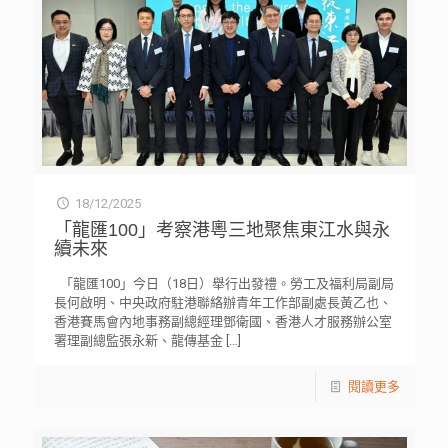
18/12/2025
「龍匯100」考察港粵三地聚焦東江水與永
續未來
「龍匯100」今日（18日）舉行出發禮。勞工及福利局副局
長何啟明、中央政府駐港聯絡辦青年工作部副處長黃乙也、
香港賽馬會內地事務副總經理鄧衛國、香港人才服務辦公室
署理副總監張永新、龍傳基金
[…]
閱讀更多