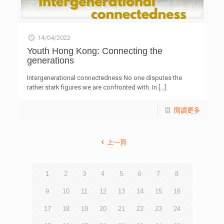
14/04/2022
Youth Hong Kong: Connecting the
generations
Intergenerational connectedness No one disputes the
rather stark figures we are confronted with. In
[…]
閱讀更多
上一頁
1
2
3
4
5
6
7
8
9
10
11
12
13
14
15
16
17
18
19
20
21
22
23
24