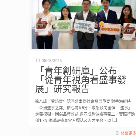
05/03/2026
「青年創研庫」公布
「從青年視角看盛事發
展」研究報告
逾八成半受訪青年認同盛事對社會發展重要 對香港維持
「亞洲盛事之都」信心為6.8分，取態傾向審慎 「盛事」
定義模糊，削弱品牌效益 逾四成想做盛事義工，實際行動
僅1.7% 建議設盛事官方標誌及人才平台，以
[…]
閱讀更