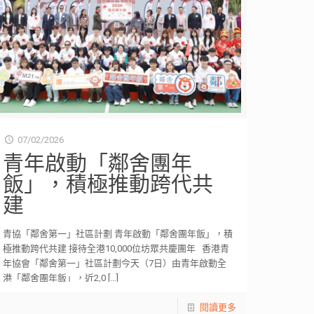
07/02/2026
青年啟動「鄰舍團年
飯」，積極推動跨代共
建
青協「鄰舍第一」社區計劃 青年啟動「鄰舍團年飯」，積
極推動跨代共建 接待全港10,000位坊眾共慶團年 香港青
年協會「鄰舍第一」社區計劃今天（7日）由青年啟動全
港「鄰舍團年飯」，近2,0
[…]
閱讀更多