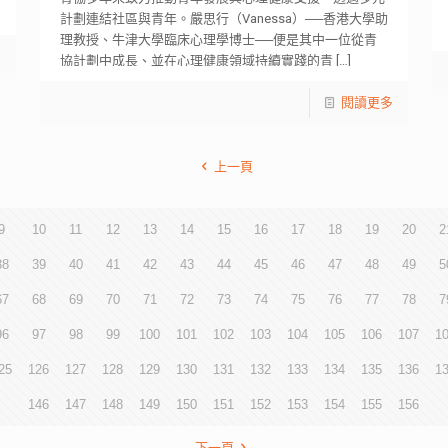
計劃連結社區與青年。嚴思行（Vanessa）──香港大學助
理教授、牛津大學臨床心理學博士──便是其中一位從青
多
協計劃中成長、並在心理健康領域持續實踐的青
[…]
閱讀更多
上一頁
9
10
11
12
13
14
15
16
17
18
19
20
2
38
39
40
41
42
43
44
45
46
47
48
49
5
67
68
69
70
71
72
73
74
75
76
77
78
7
96
97
98
99
100
101
102
103
104
105
106
107
1
25
126
127
128
129
130
131
132
133
134
135
136
1
146
147
148
149
150
151
152
153
154
155
156
下一頁