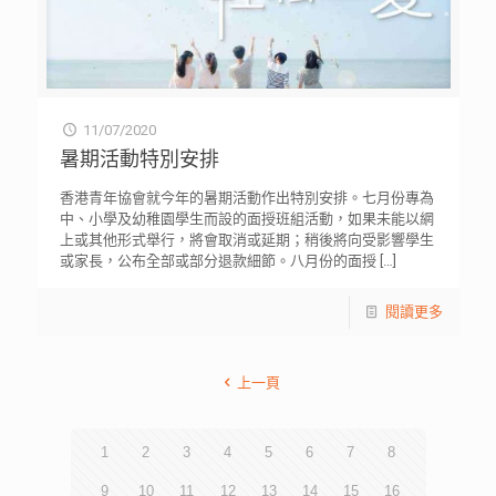
11/07/2020
暑期活動特別安排
香港青年協會就今年的暑期活動作出特別安排。七月份專為
中、小學及幼稚園學生而設的面授班組活動，如果未能以網
上或其他形式舉行，將會取消或延期；稍後將向受影響學生
或家長，公布全部或部分退款細節。八月份的面授
[…]
閱讀更多
上一頁
1
2
3
4
5
6
7
8
9
10
11
12
13
14
15
16