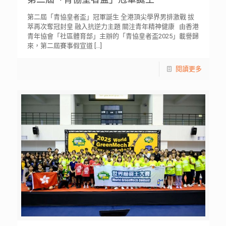
第二屆「青協皇者盃」冠軍誕生 全港頂尖學界男排激戰 拔
萃再次奪冠封皇 融入抗逆力主題 關注青年精神健康 由香港
青年協會「社區體育部」主辦的「青協皇者盃2025」載譽歸
來，第二屆賽事假宣道
[…]
閱讀更多