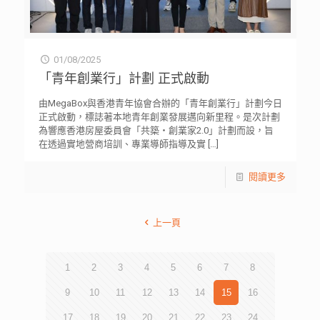
01/08/2025
「青年創業行」計劃 正式啟動
由MegaBox與香港青年協會合辦的「青年創業行」計劃今日
正式啟動，標誌著本地青年創業發展邁向新里程。是次計劃
為響應香港房屋委員會「共築・創業家2.0」計劃而設，旨
在透過實地營商培訓、專業導師指導及實
[…]
閱讀更多
上一頁
1
2
3
4
5
6
7
8
9
10
11
12
13
14
15
16
17
18
19
20
21
22
23
24