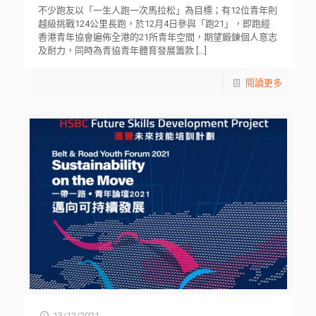
不少跑友以「一生人跑一次馬拉松」為目標；有12位青年則
越級挑戰124公里長跑，於12月4日參與「跑21」，即跑經
香港青年協會遍佈全港的21所青年空間，期望鍛鍊個人意志
及耐力，同時為青協青年體育發展籌款
[…]
閱讀更多
13/12/2021