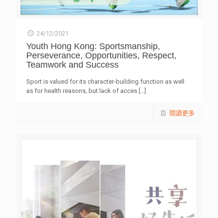
24/12/2021
Youth Hong Kong: Sportsmanship,
Perseverance, Opportunities, Respect,
Teamwork and Success
Sport is valued for its character-building function as well
as for health reasons, but lack of acces
[…]
閱讀更多