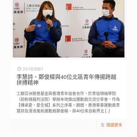
21/12/2021
李慧詩、鄭俊樑與40位北區青年傳揚跨越
拼搏精神
工銀亞洲慈善基金與香港青年協會合作，於青協領袖學院
（前粉嶺裁判法院）舉辦本地傑出運動員交流分享會，作為
【傳承愛‧愛全城】系列之序章。期間，香港單車運動員李
慧詩及滑浪風帆運動員鄭俊樑，與40位來自新界北
[…]
閱讀更多