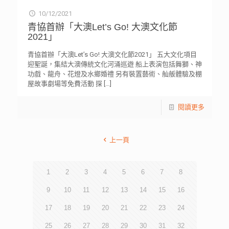
10/12/2021
青協首辦「大澳Let’s Go! 大澳文化節
2021」
青協首辦「大澳Let’s Go! 大澳文化節2021」 五大文化項目
迎聖誕，集結大澳傳統文化河涌巡遊 船上表演包括舞獅、神
功戲、龍舟、花燈及水鄉婚禮 另有裝置藝術、舢舨體驗及棚
屋故事劇場等免費活動 探
[…]
閱讀更多
上一頁
1
2
3
4
5
6
7
8
9
10
11
12
13
14
15
16
17
18
19
20
21
22
23
24
25
26
27
28
29
30
31
32