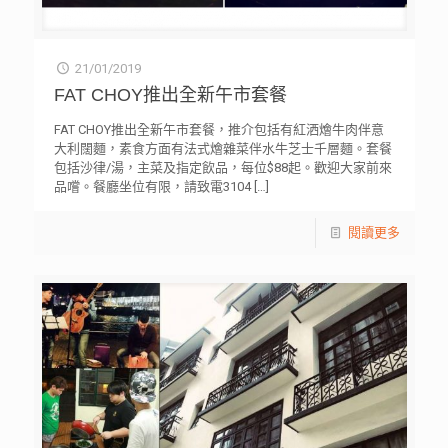
21/01/2019
FAT CHOY推出全新午市套餐
FAT CHOY推出全新午市套餐，推介包括有紅洒燴牛肉伴意
大利闊麵，素食方面有法式燴雜菜伴水牛芝士千層麵。套餐
包括沙律/湯，主菜及指定飲品，每位$88起。歡迎大家前來
品嚐。餐廳坐位有限，請致電3104
[…]
閱讀更多