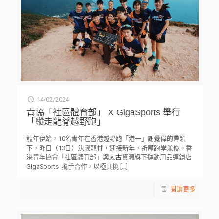
14/02/2024
青協「社區體育部」 X GigaSports 舉行
「縱走龍脊越野跑」
龍年伊始，10名青年在香港越野跑「港一」謝覺偉的帶領
下，昨日（13日）決戰龍脊，迎接新年，祈願跑學兼優。香
港青年協會「社區體育部」與太古資源旗下運動用品連鎖店
GigaSports 攜手合作，以極具挑
[…]
閱讀更多