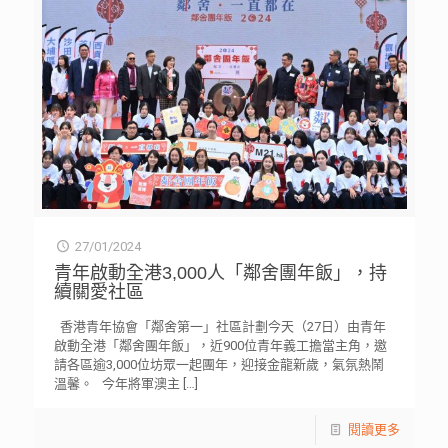
27/01/2024
青年啟動全港3,000人「鄰舍團年飯」，持
續關愛社區
香港青年協會「鄰舍第一」社區計劃今天（27日）由青年
啟動全港「鄰舍團年飯」，近900位青年義工擔當主角，邀
請各區逾3,000位坊眾一起團年，迎接金龍新歲，氣氛熱鬧
溫馨。 今年將軍澳主
[…]
閱讀更多