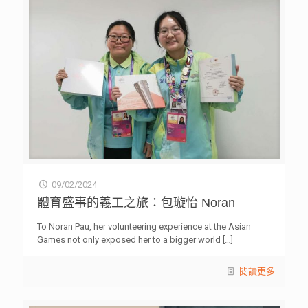
09/02/2024
體育盛事的義工之旅：包璇怡 Noran
To Noran Pau, her volunteering experience at the Asian
Games not only exposed her to a bigger world
[…]
閱讀更多