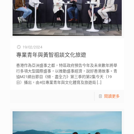
19/02/2024
專業青年與黃智祖談文化旅遊
香港作為亞洲盛事之都，特區政府預告今年及未來數年將舉
行多項大型國際盛事，以推動盛事經濟，說好香港故事。青
協M21網台節目《傾．盡全力》第三季的第2集今天（19
日）播出，由4位專業青年與文化體育及旅遊局
[…]
閱讀更多