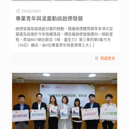
26/02/2024
專業青年與凌嘉勤談啟德發展
啟德發展區經過逾廿載的規劃，隨著啟德體育園等多項大型
基建及設施於今年陸續落成，標誌著啟德發展邁向一個新里
程。青協M21網台節目《傾．盡全力》第三季的第3集今天
（26日）播出，由3位專業青年與香港理工大
[…]
閱讀更多