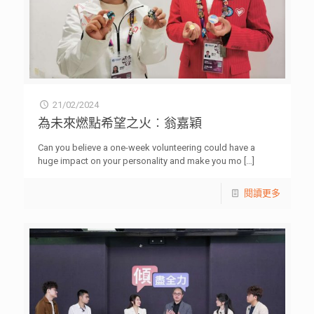
21/02/2024
為未來燃點希望之火︰翁嘉穎
Can you believe a one-week volunteering could have a
huge impact on your personality and make you mo
[…]
閱讀更多