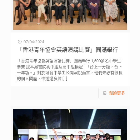
07/04/2024
「香港青年協會英語演講比賽」圓滿舉行
「香港青年協會英語演講比賽」圓滿舉行 1,500多名中學生
參賽 拔萃男書院初中組及高中組摘冠 「台上一分鐘，台下
十年功。」對於培育中學生公開演說而言，他們未必有很長
的個人閱歷，惟透過多練
[…]
閱讀更多