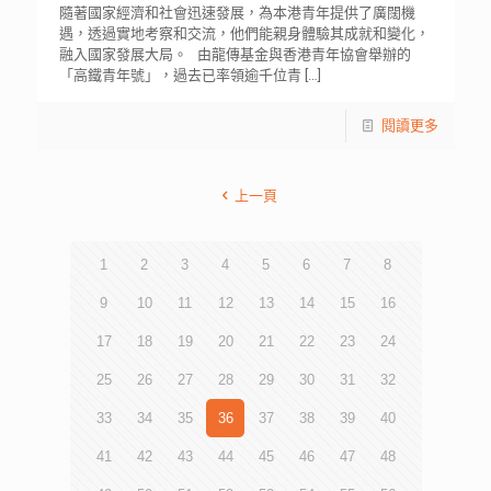
隨著國家經濟和社會迅速發展，為本港青年提供了廣闊機
遇，透過實地考察和交流，他們能親身體驗其成就和變化，
融入國家發展大局。 由龍傳基金與香港青年協會舉辦的
「高鐵青年號」，過去已率領逾千位青
[…]
閱讀更多
上一頁
1
2
3
4
5
6
7
8
9
10
11
12
13
14
15
16
17
18
19
20
21
22
23
24
25
26
27
28
29
30
31
32
33
34
35
36
37
38
39
40
41
42
43
44
45
46
47
48