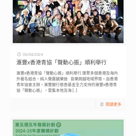
05/04/2024
滙豐x香港青協「聲動心振」順利舉行
滙豐x香港青協「聲動心振」順利舉行 匯聚多個香港及海內
外著名組合，純人聲震撼樂迷 音樂跨越地域界限。由香港
青年協會主辦，滙豐銀行慈善基金全力支持的滙豐x香港青
協「聲動心振」，雲集本地及海
[…]
閱讀更多