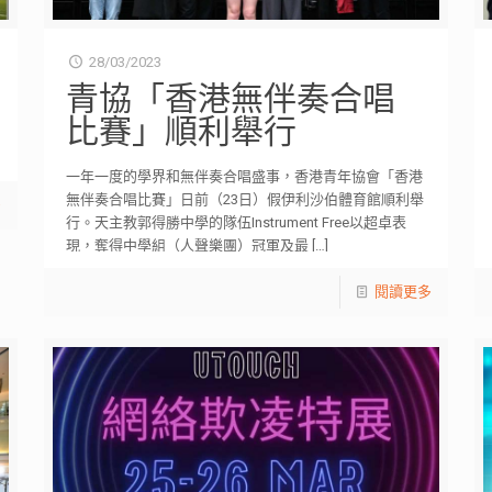
28/03/2023
青協「香港無伴奏合唱
比賽」順利舉行
一年一度的學界和無伴奏合唱盛事，香港青年協會「香港
無伴奏合唱比賽」日前（23日）假伊利沙伯體育館順利舉
多
行。天主教郭得勝中學的隊伍Instrument Free以超卓表
現，奪得中學組（人聲樂團）冠軍及最
[…]
閱讀更多