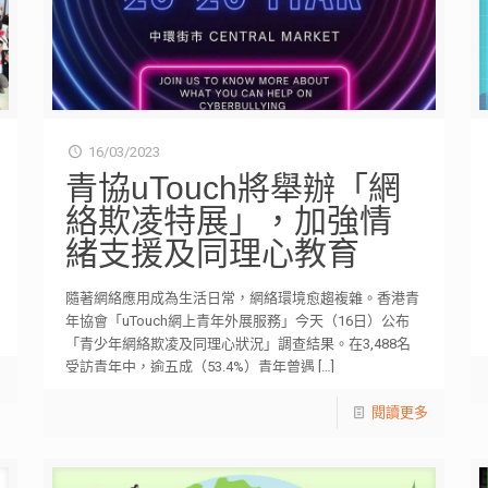
16/03/2023
青協uTouch將舉辦「網
絡欺凌特展」，加強情
緒支援及同理心教育
隨著網絡應用成為生活日常，網絡環境愈趨複雜。香港青
年協會「uTouch網上青年外展服務」今天（16日）公布
「青少年網絡欺凌及同理心狀況」調查結果。在3,488名
受訪青年中，逾五成（53.4%）青年曾遇
[…]
多
閱讀更多