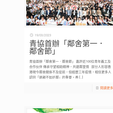
19/03/2023
青協首辦「鄰舍第一．
鄰舍節」
青協首辦「鄰舍第一．鄰舍節」 嘉許近100位青年義工及
合作伙伴 傳承守望相助精神，共建鄰里情 部分人形容香
港現今鄰舍關係不及從前，但經歷三年疫情，相信更多人
認同「遠親不如近鄰」的重要。香
[…]
閱讀更