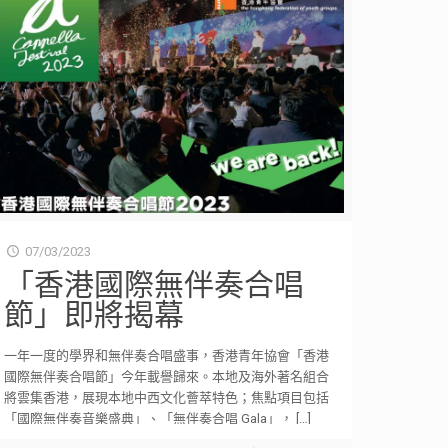
07/03/2023
「香港國際無伴奏合唱
節」即將揭幕
一年一度的學界和無伴奏合唱盛事，香港青年協會「香港
國際無伴奏合唱節」今年載譽歸來。本地及海外著名組合
將雲集香港，展現本地中西文化薈萃特色；焦點項目包括
「國際無伴奏音樂盛典」、「無伴奏合唱 Gala」，
[…]