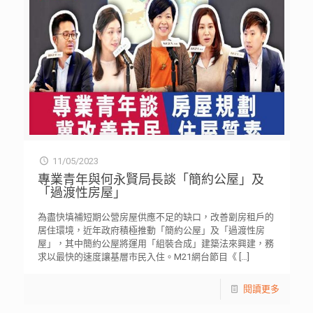
11/05/2023
專業青年與何永賢局長談「簡約公屋」及
「過渡性房屋」
為盡快填補短期公營房屋供應不足的缺口，改善劏房租戶的
居住環境，近年政府積極推動「簡約公屋」及「過渡性房
屋」，其中簡約公屋將運用「組裝合成」建築法來興建，務
求以最快的速度讓基層市民入住。M21網台節目《
[…]
閱讀更多