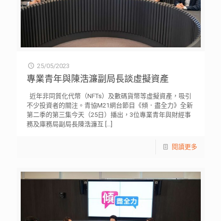
25/05/2023
專業青年與陳浩濂副局長談虛擬資產
近年非同質化代幣（NFTs）及數碼貨幣等虛擬資產，吸引
不少投資者的關注。青協M21網台節目《傾．盡全力》全新
第二季的第三集今天（25日）播出，3位專業青年與財經事
務及庫務局副局長陳浩濂互
[…]
閱讀更多