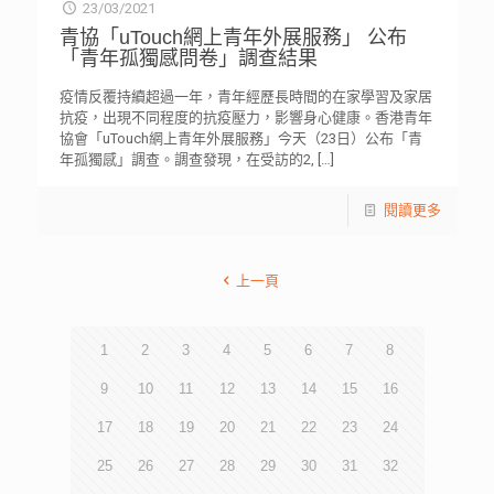
23/03/2021
青協「uTouch網上青年外展服務」 公布
「青年孤獨感問卷」調查結果
疫情反覆持續超過一年，青年經歷長時間的在家學習及家居
抗疫，出現不同程度的抗疫壓力，影響身心健康。香港青年
協會「uTouch網上青年外展服務」今天（23日）公布「青
年孤獨感」調查。調查發現，在受訪的2,
[…]
閱讀更多
上一頁
1
2
3
4
5
6
7
8
9
10
11
12
13
14
15
16
17
18
19
20
21
22
23
24
25
26
27
28
29
30
31
32