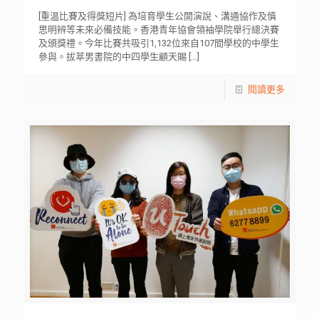
[重温比賽及得獎短片] 為培育學生公開演說、溝通協作及慎
思明辨等未來必備技能。香港青年協會領袖學院舉行總決賽
及頒獎禮。今年比賽共吸引1,132位來自107間學校的中學生
參與。拔萃男書院的中四學生顧天賜
[…]
閱讀更多