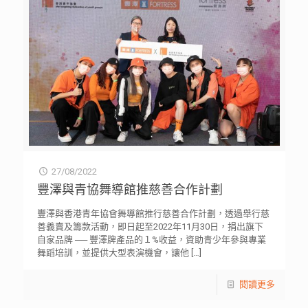
27/08/2022
豐澤與青協舞導館推慈善合作計劃
豐澤與香港青年協會舞導館推行慈善合作計劃，透過舉行慈
善義賣及籌款活動，即日起至2022年11月30日，捐出旗下
自家品牌 ── 豐澤牌產品的１%收益，資助青少年參與專業
舞蹈培訓，並提供大型表演機會，讓他
[…]
閱讀更多