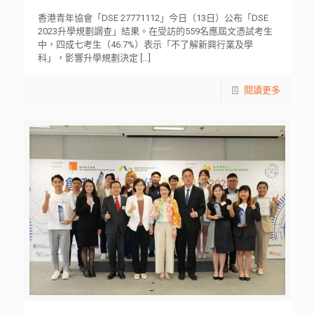
香港青年協會「DSE 27771112」今日（13日）公布「DSE
2023升學規劃調查」結果。在受訪的559名應屆文憑試考生
中，四成七考生（46.7%）表示「不了解新興行業及學
科」，影響升學規劃決定
[…]
閱讀更多