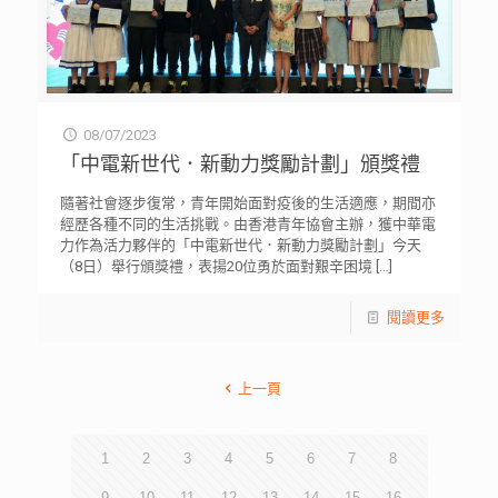
08/07/2023
「中電新世代．新動力獎勵計劃」頒獎禮
隨著社會逐步復常，青年開始面對疫後的生活適應，期間亦
經歷各種不同的生活挑戰。由香港青年協會主辦，獲中華電
力作為活力夥伴的「中電新世代．新動力獎勵計劃」今天
（8日）舉行頒獎禮，表揚20位勇於面對艱辛困境
[…]
閱讀更多
上一頁
1
2
3
4
5
6
7
8
9
10
11
12
13
14
15
16