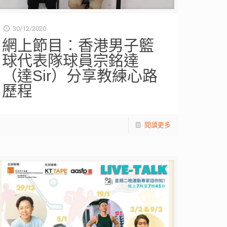
30/12/2020
網上節目︰香港男子籃
球代表隊球員宗銘達
（達Sir）分享教練心路
歷程
閱讀更多