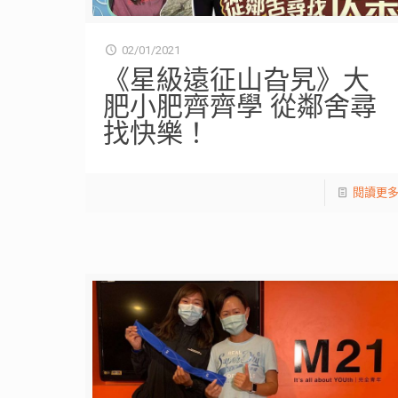
02/01/2021
《星級遠征山旮旯》大
肥小肥齊齊學 從鄰舍尋
找快樂！
閱讀更