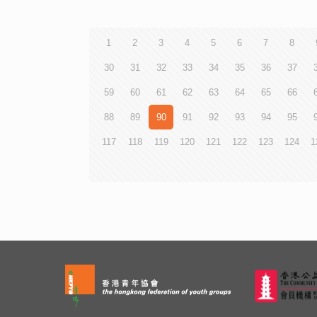
1
2
3
4
5
6
7
8
30
31
32
33
34
35
36
37
59
60
61
62
63
64
65
66
88
89
90
91
92
93
94
95
117
118
119
120
121
122
123
124
1