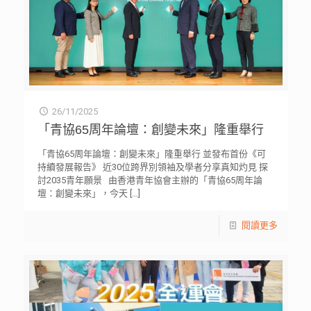
26/11/2025
「青協65周年論壇：創變未來」隆重舉行
「青協65周年論壇：創變未來」隆重舉行 並發布首份《可
持續發展報告》 近30位跨界別領袖及學者分享真知灼見 探
討2035青年願景 由香港青年協會主辦的「青協65周年論
壇：創變未來」，今天
[…]
閱讀更多