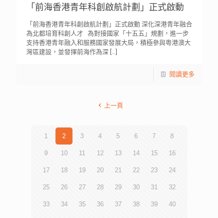
「前海香港青年科創啟航計劃」正式啟動
「前海香港青年科創啟航計劃」正式啟動 深化深港青年融合
為北都培育科創人才 為對接國家「十五五」規劃，進一步
支持香港青年融入和服務國家發展大局，積極參與粵港澳大
灣區建設，並發揮前海作為深
[…]
閱讀更多
上一頁
1
2
3
4
5
6
7
8
9
10
11
12
13
14
15
16
17
18
19
20
21
22
23
24
25
26
27
28
29
30
31
32
33
34
35
36
37
38
39
40