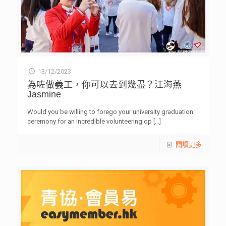
13/12/2023
為咗做義工，你可以去到幾盡？江海燕
Jasmine
Would you be willing to forego your university graduation
ceremony for an incredible volunteering op
[…]
閱讀更多