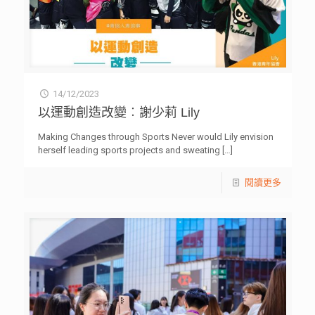
14/12/2023
以運動創造改變︰謝少莉 Lily
Making Changes through Sports Never would Lily envision
herself leading sports projects and sweating
[…]
閱讀更多