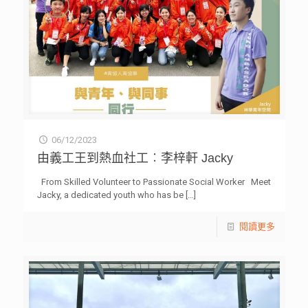
06/12/2023
由義工王到熱血社工︰李梓軒 Jacky
From Skilled Volunteer to Passionate Social Worker Meet
Jacky, a dedicated youth who has be
[…]
閱讀更多