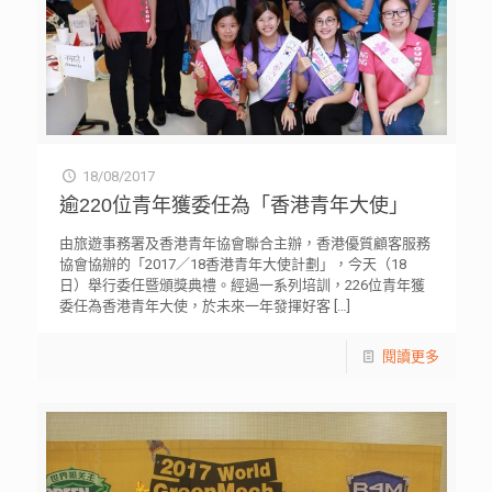
18/08/2017
逾220位青年獲委任為「香港青年大使」
由旅遊事務署及香港青年協會聯合主辦，香港優質顧客服務
協會協辦的「2017／18香港青年大使計劃」，今天（18
日）舉行委任暨頒獎典禮。經過一系列培訓，226位青年獲
委任為香港青年大使，於未來一年發揮好客
[…]
閱讀更多