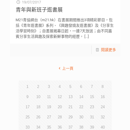
19/07/2017
青年與新班子逛書展
M21青協網台（m21.hk）在書展期間推出3項精彩節目，包
括《青年逛書展》系列、《興趣發燒友逛書展》及《分享生
活學習時刻》；自書展揭幕日起，一連7天放送；由不同嘉
賓分享生活興趣及探索新鮮事物的經歷，
[…]
閱讀更多
上一頁
1
2
3
4
5
6
7
8
9
10
11
12
13
14
15
16
17
18
19
20
21
22
23
24
25
26
27
28
29
30
31
32
33
34
35
36
37
38
39
40