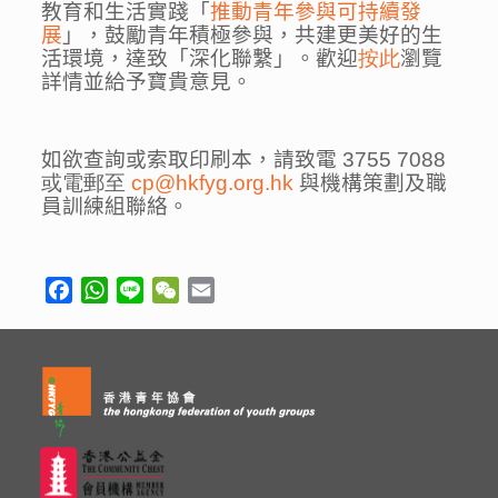
教育和生活實踐「
推動青年參與可持續發
展
」，鼓勵青年積極參與，共建更美好的生
活環境，達致「深化聯繫」。歡迎
按此
瀏覽
詳情並給予寶貴意見。
如欲查詢或索取印刷本，請致電
3755 7088
或電郵至
cp@hkfyg.org.hk
與機構策劃及職
員訓練組聯絡。
Facebook
WhatsApp
Line
WeChat
Email