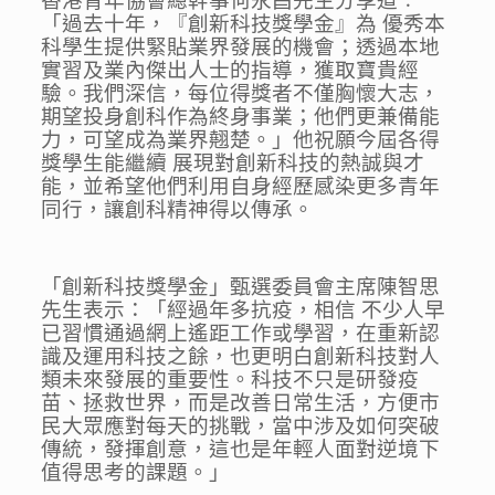
香港青年協會總幹事何永昌先生分享道︰
「過去十年，『創新科技獎學金』為 優秀本
科學生提供緊貼業界發展的機會；透過本地
實習及業內傑出人士的指導，獲取寶貴經
驗。我們深信，每位得獎者不僅胸懷大志，
期望投身創科作為終身事業；他們更兼備能
力，可望成為業界翹楚。」他祝願今屆各得
獎學生能繼續 展現對創新科技的熱誠與才
能，並希望他們利用自身經歷感染更多青年
同行，讓創科精神得以傳承。
「創新科技獎學金」甄選委員會主席陳智思
先生表示：「經過年多抗疫，相信 不少人早
已習慣通過網上遙距工作或學習，在重新認
識及運用科技之餘，也更明白創新科技對人
類未來發展的重要性。科技不只是研發疫
苗、拯救世界，而是改善日常生活，方便市
民大眾應對每天的挑戰，當中涉及如何突破
傳統，發揮創意，這也是年輕人面對逆境下
值得思考的課題。」