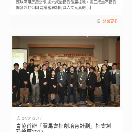
應以滿足房屋需求 逾六成最接受發展棕地，逾五成最不接受
開發郊野公園 建議當局制訂具人文元素的
[…]
閱讀更多
24/01/2017
青協首辦「賽馬會社創培育計劃」社會創
新論壇2017