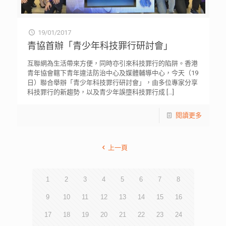
19/01/2017
青協首辦「青少年科技罪行研討會」
互聯網為生活帶來方便，同時亦引來科技罪行的陷阱。香港
青年協會轄下青年違法防治中心及媒體輔導中心，今天（19
日）聯合舉辦「青少年科技罪行研討會」，由多位專家分享
科技罪行的新趨勢，以及青少年誤墮科技罪行成
[…]
閱讀更多
上一頁
1
2
3
4
5
6
7
8
9
10
11
12
13
14
15
16
17
18
19
20
21
22
23
24