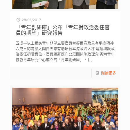
28/02/2017
「青年創研庫」公布「青年對政治委任官
員的期望」研究報告
五成半以上受訪青年期望主要官員掌握民意及具有承擔精神
六成三認為擴大問責團隊有助培育本港政治人才 建議增設政
治委任初階職位、官員履新應向公眾闡述施政理念 香港青年
協會青年研究中心成立的「青年創研庫」，
[…]
閱讀更多