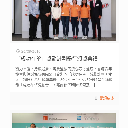
26/09/2016
「成功在望」獎勵計劃舉行頒獎典禮
努力不懈，持續追夢，需要堅毅的決心方可達成。香港青年
協會與保誠保險有限公司合辦的「成功在望」獎勵計劃，今
天（26日）舉行頒獎典禮。20位中三至中六的優勝學生獲頒
發「成功在望獎勵金」，嘉許他們積極探索及
[…]
閱讀更多