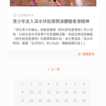
22/08/2016
青少年走入深水埗街頭預演體驗香港精神
「恒生青少年舞台」原創音樂劇《時光倒流香港地》的小演
員，日前在深水埗區舉行社區體驗活動，為街坊預演音樂劇
《時光倒流香港地》的精華歌舞片段，部分更成為「深水埗
明哥」餐廳「北河同行」的小伙記，體驗服務社區
[…]
閱讀更多
上一頁
1
2
3
4
5
6
7
8
9
10
11
12
13
14
15
16
17
18
19
20
21
22
23
24