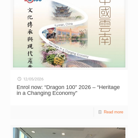
專家單志廣介紹未來 「AI CITY」（人工智慧城市）的走
向。他指，目前物聯網、大數據、人工智慧和區塊鏈一應俱
全，傳統的城市將不斷演化，中國開展智慧城市建設的城市
已達 500 多個。 在智慧城市中，單志廣強調仍是以人為
本，旨在構建人機和諧的城市。北京建設全球首個「車路雲
一體化」的智慧交通系統，結合車輛、道路基礎設施和雲端
數據平台，提升通行效率；重慶亦啟動「數字應急」平台，
實現災害預警訊息「秒達」，目前應急響應速度提升
300%，資源調度效率躍升 150%，令城市更安全宜居。他亦
介紹在教育、醫療和家居均能應用智慧聯動，如老師更容易
找出學生缺點，可因材施教；醫療和家居方面，AI輔助診
療、AI居家看護和智能家居裝置等惠及在家病人。 機器人
研究所名譽所長王田苗 具身智能成下一浪潮 北京航空航
太大學機器人研究所名譽所長王田苗，在講堂上生動介紹了
12/05/2026
AI 的下一輪浪潮──具身智慧（Embodied Artificial
Enrol now: “Dragon 100” 2026 – “Heritage
Intelligence，簡稱EAI），將人工智慧融入物理實體，使其
in a Changing Economy”
擁有像人類一樣的「大腦」與「身體」，實現感知、認知、
決策、行動一體化的智能系統。他指出，具身智慧有三大核
心要素：包括人機交互與多模態感知、大腦與小腦模型、本
Read more
體嵌入與運動控制。而機器人要具備真正的實用價值，必須
具備強大的運動與續航能力，「它必須可以移動，且能連續
工作 8 小時以上，而不是像現在每 3 個小時就要充電或換
電」。 在演講現場，王田苗播放了我國在具身智慧領域的
最新進展短片。片段中的機器人不僅能跟隨特定舞步，亦能