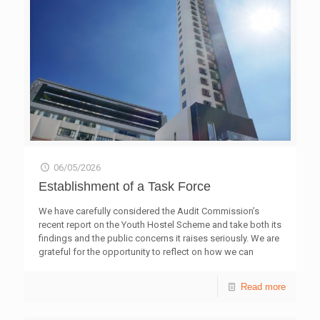
中醫理論奠基之作，當然不乏中國藥物巨典《本草綱目》。
趙文海提到，中國首位諾貝爾生理學獎得獎者屠呦呦，亦受
東晉名醫葛洪著作《肘後備急方》中「青蒿一握，以水二升
漬，絞取汁，盡服之」啟發，發現傳統高溫水煎法會破壞青
蒿成分，改用沸點較低的乙醚提取，成功研發抗瘧疾藥物
「青蒿素」。 中醫至今已普及至歐美等全球 200 多個國家
與地區，並於「一帶一路」沿線國家落地生根。趙文海以其
流派天池傷科為例，概括中醫傳承之秘訣：有根、有魂、有
承。天池傷科自清代起紮根民間，實踐「治腎亦治骨」精
神，令天池學術思想代代相傳，正是中醫薪火相傳之妙。
航太迷學生大開眼界 學到很多科學知識 就讀萬鈞伯裘書
院中三的黃同學，首次參與大師講堂活動。他自小沉迷編程
和航空相關的知識，平日更會研讀《航太科技大全》、《天
06/05/2026
體星球大百科》等書籍，他認為講堂比想像中學習到更多知
Establishment of a Task Force
識。
[…]
We have carefully considered the Audit Commission’s
recent report on the Youth Hostel Scheme and take both its
findings and the public concerns it raises seriously. We are
grateful for the opportunity to reflect on how we can
strengthen our practices and stewardship of public
resources. Our representatives met with the Home and
Read more
Youth Affairs Bureau (HYAB) yesterday (5 May) to discuss
the Report and to begin setting out our follow-up actions in
response to its recommendations. We accept the