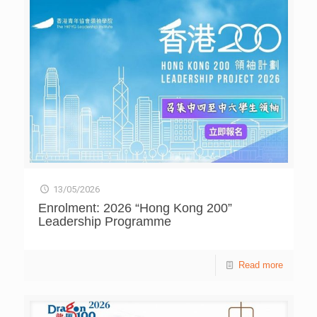
對接，到天舟五號兩小時的超快交會對接，實現了最快的記
錄」。 另一個技術「變形金剛」，生動地描寫中國首創的
「平面式」轉位方案，將重達 20 多噸的實驗艙，從天和核
心艙的前向對介面，以平面迴轉的方式挪移至側向埠，最終
成功組成「T」字形基本構型。 張嶠提到，目前航太員在中
國空間站不間斷駐留，生活豐富，除了空間科學實驗等工
作，亦會參與日常照料和在軌維護。站內亦有智慧家居系
統，航太員可透過手機控制各類生活設備。 核工業新星肖
國梁 「人造太陽」點燃人類夢想 中核集團核工業西南物
理研究院研究室主任、研究員肖國梁講解被稱為「人造太
陽」的「核聚變」如何成為未來能源。核聚變指兩個較輕的
原子核，在高溫、高壓下結合，形成較重的原子核並釋放出
巨大能量的過程，「如果能夠將海水裡的氘提取出來，整個
聚變可以供人類用上百年」。他解釋，聚變需有一億度以上
13/05/2026
高溫，亦需配合時間、溫度和密度，才有機會發生。 為抓
Enrolment: 2026 “Hong Kong 200”
住聚變，「磁約束核聚變」可利用強大磁場，將溫度高達數
Leadership Programme
億度的氘氚電漿約束在特定空間內，引發核聚變並持續輸出
能量。肖國梁指，中核集團設計建造的托卡馬克
（Tokamak）磁約束裝置「中國環流三號」，是中國目前規
Read more
模最大、設計參數最高的先進核聚變大科學裝置。他預計，
2040 至 2050 年將能實現核聚變的發電和應用。 AI 戰略專
家單志廣 智慧城市提升災害預警 人工智慧發展日新月
異，國家資訊中心資訊化和產業發展部主任、人工智慧戰略