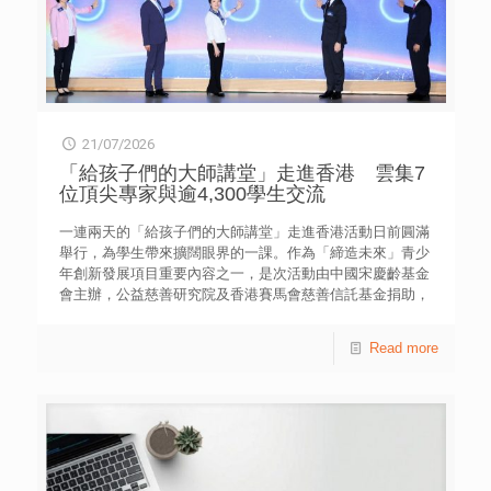
21/07/2026
「給孩子們的大師講堂」走進香港 雲集7
位頂尖專家與逾4,300學生交流
一連兩天的「給孩子們的大師講堂」走進香港活動日前圓滿
舉行，為學生帶來擴闊眼界的一課。作為「締造未來」青少
年創新發展項目重要內容之一，是次活動由中國宋慶齡基金
會主辦，公益慈善研究院及香港賽馬會慈善信託基金捐助，
並由香港青年協會擔任策略夥伴，香港宋慶齡基金支持。 7
位頂尖專家與逾4,300名來自34所本地中學的學生互動，透
Read more
過專題分享及面對面交流，分享各自在前沿科技與文化傳承
領域的探索與實踐。 是次大師講堂以「少年立山海：明日
之問 今日之答」為主題，其中一場於香港青年協會大廈舉
行，嘉賓包括：中國科學院國家天文台副台長，FAST運行
和發展中心主任、總工姜鵬，敦煌研究院原院長、文物保護
研究專家蘇伯民，國家發展改革委國家資訊中心資訊化和產
業發展部主任、人工智慧戰略專家單志廣，全國名中醫、中