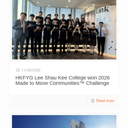
完成插花等精細動作，足證機器人可通過物理傳感數據，實
時感知真實世界，以完成各種任務並陸續反覆運算。他預
測，未來 5 至 10 年將全面迎來具身智慧時代：「繁重、危
險、重複與單調的工作將由機器人代勞，從而將人類解放出
來，投入到更多富有創新性的工作之中。」 文物守護者蘇
伯民 文物修復科學化 大師講堂除了介紹中國在航太及AI發
展一系列重大成果，更講解如何將科技結合源遠流長的傳統
文明。敦煌研究院原院長、文物保護研究專家蘇伯民分享敦
煌文物保護工作的過程和挑戰。「人會生病，文物同樣會生
病」，蘇伯民指出，文物會受自然環境各種因素影響，產生
起甲、空鼓、酥堿、顏料脫落、微生物侵害等病害。敦煌研
究院守護莫高窟 80 多年，為保護中國壁畫研製科學化標準
流程。 流程中的重要一步，要先有一套無損文物的分析檢
11/05/2026
測方法，應用具顯微成像、光譜分析的儀器，從而得知礦物
HKFYG Lee Shau Kee College won 2026
顏料的成份。由於壁畫地仗層中有大量可溶鹽，當濕度升高
Made to Move Communities™ Challenge
就會發生潮解，隨水汽的產生運移，壁畫就會產生酥堿病
害，敦煌研究院遂發明「脫鹽」方法，把鹽分從壁畫地仗當
中脫出來。修復以外，研究院亦在洞窟內安裝傳感器，監測
Read more
溫度、濕度等變化，保障莫高窟文物的安全。 殿堂級中醫
趙文海 拆解中醫傳承之妙 全國名中醫、中華中醫骨傷名
師趙文海為中醫追本溯源，先從「神農嘗百草」說起，在遠
古時代先民為了生存繁衍，以身試藥，分辨植物的功效，為
中醫製定「以人為尊」的基礎。二千年前的《黃帝內經》屬