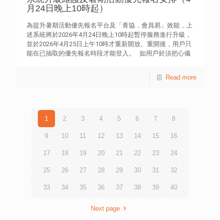
月24日晚上10時起）
為提升暑期活動優先報名平台及「青協．會員易」效能，上
述系統將於2026年4月24日晚上10時起暫停服務進行升級，
並於2026年4月25日上午10時才重新開放。重開後，用戶只
能在已抽取的優先報名時段才能登入。 如用戶於須把心儀
活動加入快速報名清單，請於2026年4月24日晚上10時前於
syp.easymember.hk 加入，以便於所屬報名時段時更快速處
Read more
理，敬請留意。
1
2
3
4
5
6
7
8
9
10
11
12
13
14
15
16
17
18
19
20
21
22
23
24
25
26
27
28
29
30
31
32
33
34
35
36
37
38
39
40
Next page