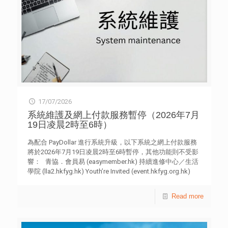
華中醫骨傷名師趙文海，北京航空航太大學機器人研究所名
譽所長王田苗，空間站系統研發專家張嶠，中核集團核工業
西南物理研究院研究室主任、研究員肖國梁。 中國「天
眼」總工姜鵬 中國「天眼」工程佔世界前沿 中國科學院
國家天文台副台長、FAST運行和發展中心總工姜鵬介紹
「中國天眼」（FAST）的突破性發展。這個工程為 500 米
口徑球面射電望遠鏡，是中國設計並建造的世界最大單口徑
射電望遠鏡。 此項「十一五」國家重大科技基礎設施，花
近 9 年、斥資 11.5 億人民幣元建設。望遠鏡使用兩套獨立
的大跨度柔性驅動系統，使設施在公里級尺度下，仍保持毫
17/07/2026
米級控制精度。目前望遠鏡的靈敏度逾 2,600 平方米/開爾
文，約為世界第二大望遠鏡的 10 倍，「不管是下雨、刮風
系統維護及網上付款服務暫停（2026年7月
或是晴天，它都能做到細如髮絲的控制精度」。 設施現時
19日凌晨2時至6時）
已有兩項代表性的科學成果，包括發現軌道週期僅為 53 分
鐘的脈衝星雙星系統，是人類有紀錄以來最短的一個，創下
為配合 PayDollar 進行系統升級，以下系統之網上付款服務
該領域的世界紀錄；此外，FAST 探測到納赫茲引力波存在
將於2026年7月19日凌晨2時至6時暫停，其他功能則不受影
的關鍵證據，證實科學家在40多年前的科學猜想。 航太設
響： 青協．會員易 (easymember.hk) 持續進修中心／生活
計師張嶠 中國首創「變形金剛」轉位方案 今年 5 月，首
學院 (lla2.hkfyg.hk) Youth’re Invited (event.hkfyg.org.hk)
位香港航太員黎家盈隨中國「神舟二十三號」載人飛船升空
e.Giving (giving.hkfyg.org.hk) 如用戶需要於上述系統進行
並成功對接空間站。空間站系統研發專家張嶠講解中國空間
報名、捐款或付款，請避開此時段或提早處理。付款服務將
Read more
站的建造。他點出兩項突出的關鍵技術，包括「萬裡穿針」
於升級完成後立即恢復運作。不便之處，敬請見諒。
和「變形金剛」。前者比喻中國空間站交會對接技術，意即
兩個飛行器需在超高速下，以精準位置和姿態完美接合，
「通過十幾年的努力，我們從神舟八號，當時要花兩天才能