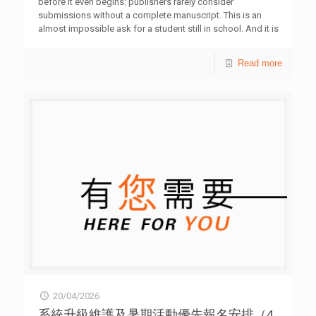
before it even begins: publishers rarely consider
submissions without a complete manuscript. This is an
almost impossible ask for a student still in school. And it is
the very reason why our Professional Publications Unit
started the School Young Writers Nurturing Programme,
Read more
built for secondary students hoping to turn their stories,
fiction or non-fiction, into published books. Participants are
guided from their first idea to a finished book over nine
months, honing their craft through writing workshops,
training camps, literary walks, and one-on-one mentorship
from esteemed writers and creatives,
[…]
20/04/2026
系統升級維護及暑期活動優先報名安排（4