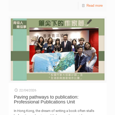
adhered to our established procurement, tendering and
Read more
quotation procedures, with all decisions assessed fairly
against technical requirements and pricing, which are
supported by proper documentation. The project was
implemented during a period marked by social unrest and
the pandemic, which created significant logistical and
operational disruptions. Procurement of furniture and
equipment also incurred extra
[…]
22/04/2026
Paving pathways to publication:
Professional Publications Unit
In Hong Kong, the dream of writing a book often stalls