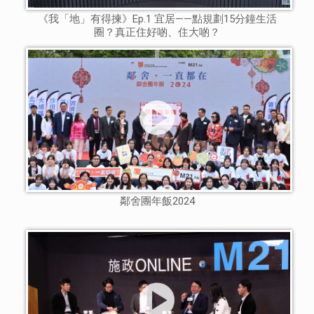
《我「地」有得揀》Ep.1 宜居——點規劃15分鐘生活
圈？真正住好啲、住大啲？
鄰舍團年飯2024