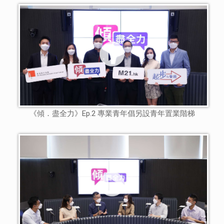
《傾．盡全力》Ep.2 專業青年倡另設青年置業階梯