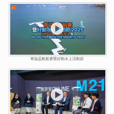
青協盃帆船賽暨好動水上活動節