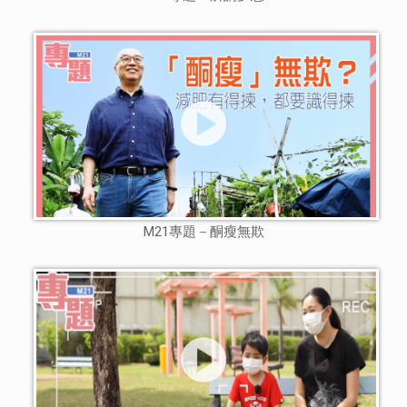
M21專題－酮瘦無欺