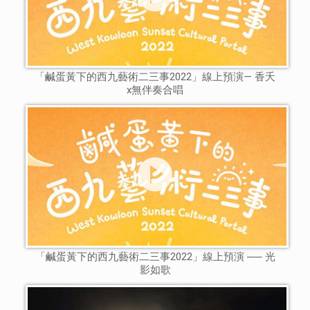
「鹹蛋黃下的西九藝術二三事2022」線上預演— 香夭
x無伴奏合唱
「鹹蛋黃下的西九藝術二三事2022」線上預演 ── 光
影如歌