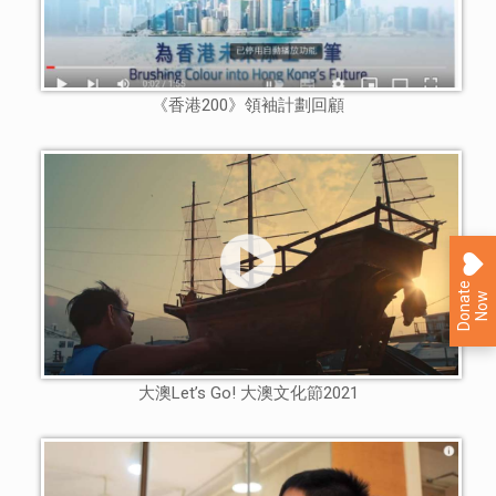
《香港200》領袖計劃回顧
D
o
n
a
e
N
o
t
w
大澳Let’s Go! 大澳文化節2021