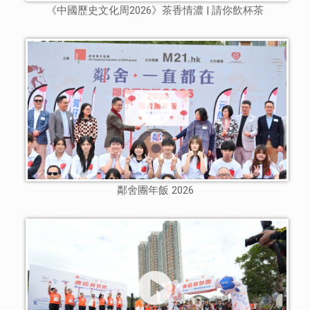
《中國歷史文化周2026》茶香情濃 | 請你飲杯茶
鄰舍團年飯 2026