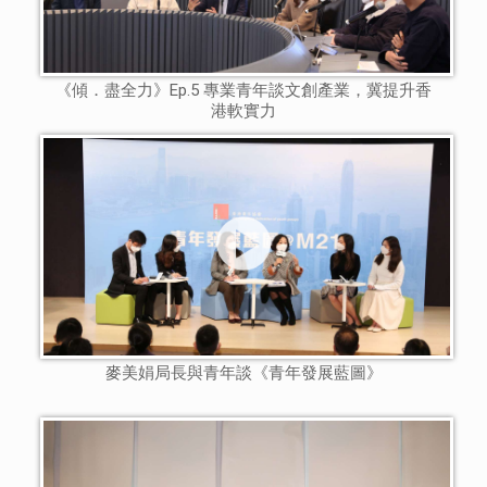
《傾．盡全力》Ep.5 專業青年談文創產業，冀提升香
港軟實力
麥美娟局長與青年談《青年發展藍圖》