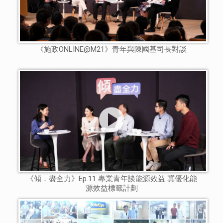
《施政ONLINE@M21》青年與陳國基司長對談
《傾．盡全力》Ep.11 專業青年談能源效益 冀優化能
源效益標籤計劃