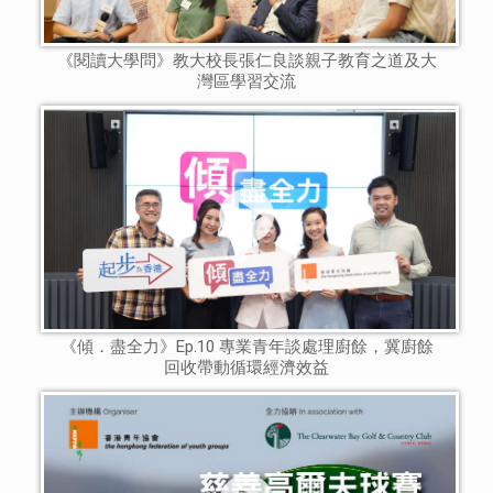
《閱讀大學問》教大校長張仁良談親子教育之道及大
灣區學習交流
《傾．盡全力》Ep.10 專業青年談處理廚餘，冀廚餘
回收帶動循環經濟效益