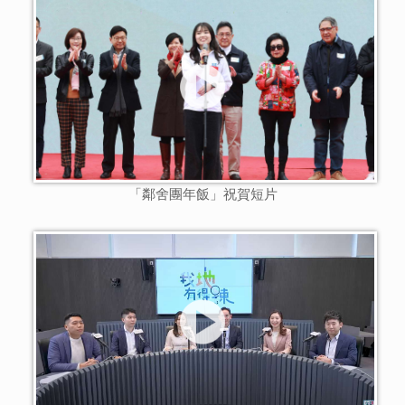
「鄰舍團年飯」祝賀短片