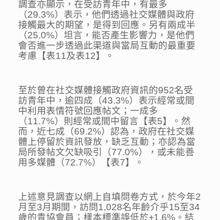
調查亦顯示，在受訪青年中，有最多
（29.3%）表示，他們透過社交媒體與政府
接觸最大的期望，是得到回應。另有兩成半
（25.0%）坦言，能否產生影響力，是他們
會否進一步透過此渠道與當局互動的最重要
考慮【表11及表12】。
至於曾在社交媒體接觸政府資訊的952名受
訪青年中，逾四成（43.3%）表示經常或間
中利用表情符號回應帖文；一成多
（11.7%）則經常或間中留言【表5】。然
而，近七成（69.2%）認為，政府在社交媒
體上停留於資訊發放，缺乏互動；亦認為當
局所發帖文欠缺吸引（77.0%），或未能善
用多媒體（72.7%）【表7】。
上述意見調查以網上自填問卷方式，於今年2
月至3月期間，訪問1,028名年齡介乎15至34
歲的青協會員；樣本標準誤低於±1.6%。結