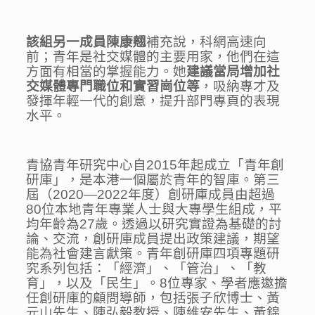
該組
另一成員
陳康翹
補充說，科網高速向
前；青年是社交媒體的主要用家，他們在這
方面有相當的掌握能力。她
建議當局增加社
交媒體專門職位和實習崗位等
，吸納專才及
發揮年輕一代的創意，提升部門專頁的表現
水平。
青協青年研究中心自2015年起成立「青年創
研庫」，是本港一個屬於青年的智庫。第三
屆（2020—2022年度）創研庫成員由超過
80位本地青年專業人士與大專學生組成，平
均年齡為27歲。透過以研究實證為基礎的討
論、交流，創研庫成員提出政策建議，期望
能為社會建言獻策。青年創研庫四項專題研
究系列包括：「經濟」、「管治」、「教
育」，以及「民生」。8位專家、學者應邀擔
任創研庫的顧問導師，包括張子欣博士、黃
元山先生、陳弘毅教授、陳維安先生、黃錦