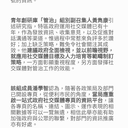
號的資訊。
青年創研庫「管治」組別副召集人黃雋康
引
述研究指，特區政府運用社交媒體已有十
年，作為發放資訊、收集意見，以及促進對
話溝通等渠道。惟過程中常惹來負評多於讚
好；加上缺乏策略，難免令社會關注其成
效。他
建議政府全面檢視，並以前瞻視野，
就應用社交媒體目標及人力培育等範疇制訂
策略
，一方面彰顯重視程度，另方面發揮社
交媒體對管治工作的效能。
該組成員
潘學智
認為，隨著各政策局及部門
已開設專頁，從便利市民的角度，
當局應重
啟一站式政府社交媒體專頁的資訊平台
，讓
各專頁的名稱、連結、圖示、運作表現的相
關數據等可以一覽無遺，相信此舉亦能有助
加強政府與公眾的聯繫，對部門的資訊推廣
亦有好處。