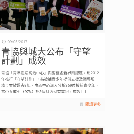
09/05/2017
青協與城大公布「守望
計劃」成效
青協「青年違法防治中心」與警務處新界南總區，於2012
年推行「守望計劃」，為被捕青少年提供支援及輔導服
務；並於過去3年，由該中心深入分析369位被捕青少年，
當中九成七（97%）於3個月內沒有重犯，成效
[…]
閱讀更多