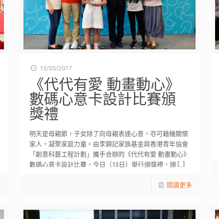
13/05/2017
《代代有愛 動畫動心》
數碼心意卡設計比賽頒
獎禮
明天是母親節，子女除了向母親表達心意，亦可藉機關懷
家人，凝聚家庭力量。由李錦記家族基金與香港青年協會
「創意科藝工程計劃」攜手合辦的《代代有愛 動畫動心》
數碼心意卡設計比賽，今日（13日）舉行頒獎禮，頒
[…]
多
閱讀更多