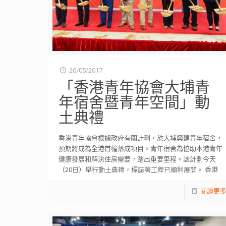
20/05/2017
「香港青年協會大埔青
年宿舍暨青年空間」動
土典禮
香港青年協會根據政府有關計劃，於大埔興建青年宿舍，
預期將成為全港首幢落成項目。青年宿舍為協助本港青年
健康發展和解決住房需要，踏出重要里程。該計劃今天
（20日）舉行動土典禮，標誌著工程已順利展開。 香港
[…]
閱讀更