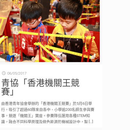
06/05/2017
青協「香港機關王競
賽」
由香港青年協會舉辦的「香港機關王競賽」於5月6日舉
行，吸引了超過60隊來自各中、小學逾200名師生參與賽
事，競逐「機關王」寶座。參賽隊伍運用各種STEM知
識，融合不同科學原理及綠色能源於機械設計中，製
[…]