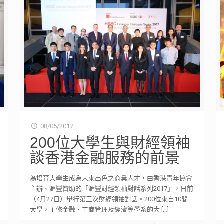
08/05/2017
200位大學生與財經領袖
談香港金融服務的前景
為培育大學生成為未來出色之商業人才，由香港青年協會
主辦、滙豐贊助的「滙豐財經領袖對話系列2017」，日前
（4月27日）舉行第三次財經領袖對話。200位來自10間
大學，主修金融、工商管理及經濟等學系的大
[…]