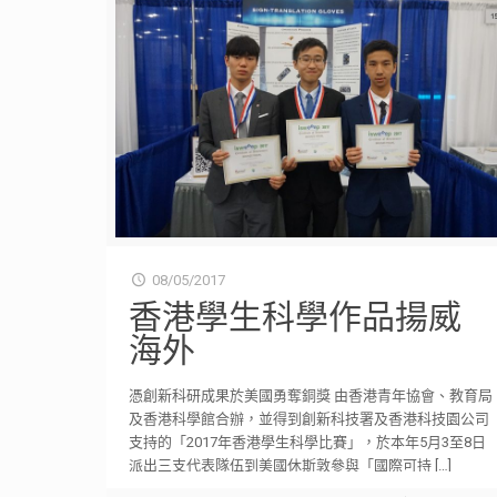
08/05/2017
香港學生科學作品揚威
海外
憑創新科研成果於美國勇奪銅獎 由香港青年協會、教育局
及香港科學館合辦，並得到創新科技署及香港科技園公司
支持的「2017年香港學生科學比賽」，於本年5月3至8日
派出三支代表隊伍到美國休斯敦參與「國際可持
[…]