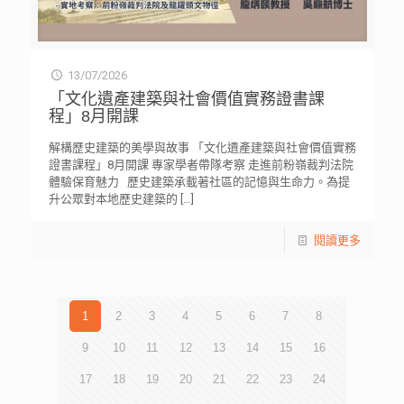
13/07/2026
「文化遺產建築與社會價值實務證書課
程」8月開課
解構歷史建築的美學與故事 「文化遺產建築與社會價值實務
證書課程」8月開課 專家學者帶隊考察 走進前粉嶺裁判法院
體驗保育魅力 歷史建築承載著社區的記憶與生命力。為提
升公眾對本地歷史建築的
[…]
閱讀更多
1
2
3
4
5
6
7
8
9
10
11
12
13
14
15
16
17
18
19
20
21
22
23
24