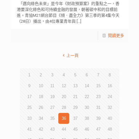
「邁向綠色未來」是今年《財政預算案》的重點之一，香
港要深化綠色和可持續金融的發展，朝著碳中和的目標前
進。青協M21網台節目《傾．盡全力》第三季的第4集今天
（28日）播出，由4位專業青年與
[…]
閱讀更多
上一頁
1
2
3
4
5
6
7
8
9
10
11
12
13
14
15
16
17
18
19
20
21
22
23
24
25
26
27
28
29
30
31
32
33
34
35
36
37
38
39
40
41
42
43
44
45
46
47
48