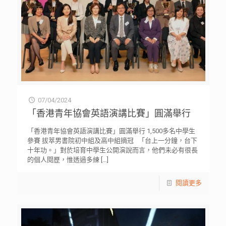
07/04/2024
「香港青年協會英語演講比賽」圓滿舉行
「香港青年協會英語演講比賽」圓滿舉行 1,500多名中學生
參賽 拔萃男書院初中組及高中組摘冠 「台上一分鐘，台下
十年功。」對於培育中學生公開演說而言，他們未必有很長
的個人閱歷，惟透過多練
[…]
閱讀更多