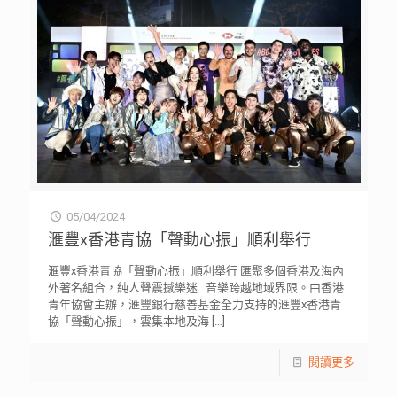
05/04/2024
滙豐x香港青協「聲動心振」順利舉行
滙豐x香港青協「聲動心振」順利舉行 匯聚多個香港及海內
外著名組合，純人聲震撼樂迷 音樂跨越地域界限。由香港
青年協會主辦，滙豐銀行慈善基金全力支持的滙豐x香港青
協「聲動心振」，雲集本地及海
[…]
閱讀更多