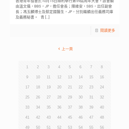
香港青年協會於10月15日順利舉行第59屆周年大會。該會續
由溫文儀，BBS，JP，擔任會長；陳維安，SBS，出任副會
長；馮玉麟博士及蔡定國醫生，JP，分別繼續出任義務司庫
及義務秘書。 青
[…]
閱讀更多
上一頁
1
2
3
4
5
6
7
8
9
10
11
12
13
14
15
16
17
18
19
20
21
22
23
24
25
26
27
28
29
30
31
32
33
34
35
36
37
38
39
40
41
42
43
44
45
46
47
48
49
50
51
52
53
54
55
56