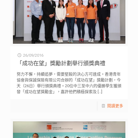
26/09/2016
「成功在望」獎勵計劃舉行頒獎典禮
努力不懈，持續追夢，需要堅毅的決心方可達成。香港青年
協會與保誠保險有限公司合辦的「成功在望」獎勵計劃，今
天（26日）舉行頒獎典禮。20位中三至中六的優勝學生獲頒
發「成功在望獎勵金」，嘉許他們積極探索及
[…]
閱讀更多