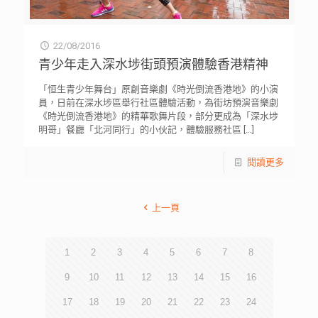
22/08/2016
青少年走入深水埗街頭預演體驗香港精神
「恒生青少年舞台」原創音樂劇《時光倒流香港地》的小演
員，日前在深水埗區舉行社區體驗活動，為街坊預演音樂劇
《時光倒流香港地》的精華歌舞片段，部分更成為「深水埗
明哥」餐廳「北河同行」的小伙記，體驗服務社區
[…]
閱讀更多
上一頁
1
2
3
4
5
6
7
8
9
10
11
12
13
14
15
16
17
18
19
20
21
22
23
24