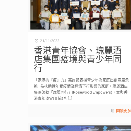
21/11/2022
香港青年協會、瑰麗酒
店集團疫境與青少年同
行
「家添抗『疫』力」嘉許禮表揚青少年為家庭出創意展承
擔 為扶助近年受疫情及經濟下行影響的家庭，瑰麗酒店
集團啓動「瑰麗同行」(Rosewood Empowers)，並與香
港青年協會(青協)合
[…]
閱讀更