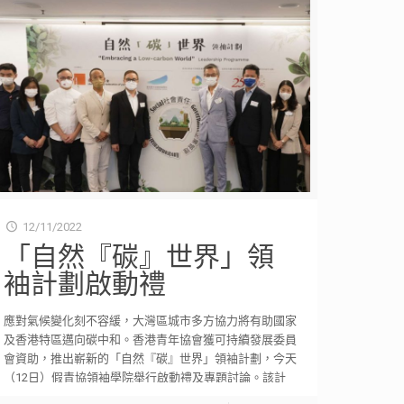
12/11/2022
「自然『碳』世界」領
袖計劃啟動禮
應對氣候變化刻不容緩，大灣區城市多方協力將有助國家
及香港特區邁向碳中和。香港青年協會獲可持續發展委員
會資助，推出嶄新的「自然『碳』世界」領袖計劃，今天
（12日）假青協領袖學院舉行啟動禮及專題討論。該計
[…]