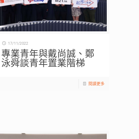
17/11/2022
專業青年與戴尚誠、鄭
泳舜談青年置業階梯
閱讀更多