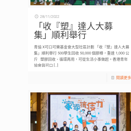
28/11/2022
「收『塑』達人大募
集」順利舉行
青協 X可口可樂基金會大型社區計劃 「收『塑』達人大募
集」順利舉行 500學生回收 50,000 個膠樽，重達 1,000 公
斤 塑膠回收、循環再用，可從生活小事做起。香港青年
協會與可口
[…]
閱讀更