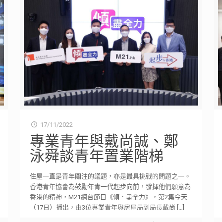
17/11/2022
專業青年與戴尚誠、鄭
泳舜談青年置業階梯
住屋一直是青年關注的議題，亦是最具挑戰的問題之一。
香港青年協會為鼓勵年青一代起步向前，發揮他們願意為
香港的精神，M21網台節目《傾．盡全力》，第2集今天
（17日）播出，由3位專業青年與房屋局副局長戴尚
[…]