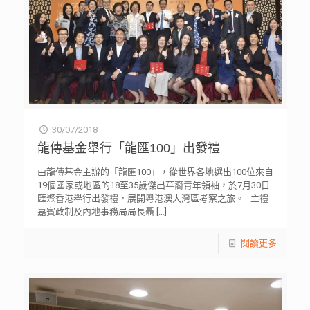
30/07/2018
龍傳基金舉行「龍匯100」出發禮
由龍傳基金主辦的「龍匯100」，從世界各地選出100位來自
19個國家或地區的18至35歲傑出華裔青年領袖，於7月30日
匯聚香港舉行出發禮，展開粵港澳大灣區考察之旅。 主禮
嘉賓政制及內地事務局局長聶
[…]
閱讀更多