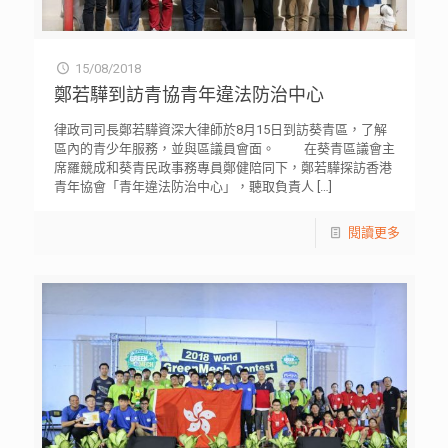
15/08/2018
鄭若驊到訪青協青年違法防治中心
律政司司長鄭若驊資深大律師於8月15日到訪葵青區，了解
區內的青少年服務，並與區議員會面。 在葵青區議會主
席羅競成和葵青民政事務專員鄭健陪同下，鄭若驊探訪香港
青年協會「青年違法防治中心」，聽取負責人
[…]
閱讀更多