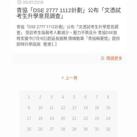
09/07/2018
青協「DSE 2777 1112計劃」公布「文憑試
考生升學意見調查」
青協「DSE 2777 1112計劃」公布「文憑試考生升學意見調
查」 受訪考生指報考人數減少，壓力不跌反升 青協DSE放
榜支援今(7月9日)起延長服務 情緒動車「青協解憂號」提供
即時升學諮詢 香港
[…]
閱讀更多
上一頁
1
2
3
4
5
6
7
8
9
10
11
12
13
14
15
16
17
18
19
20
21
22
23
24
25
26
27
28
29
30
31
32