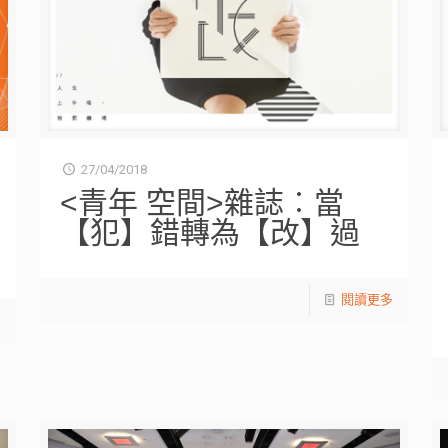
27/04/2018
<青年 空間>雜誌︰當
【犯】錯轉為【改】過
閱讀更多
多