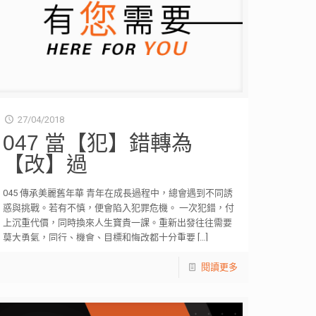
27/04/2018
047 當【犯】錯轉為
【改】過
045 傳承美麗舊年華 青年在成長過程中，總會遇到不同誘
惑與挑戰。若有不慎，便會陷入犯罪危機。 一次犯錯，付
上沉重代價，同時換來人生寶貴一課。重新出發往往需要
莫大勇氣，同行、機會、目標和悔改都十分重要
[…]
閱讀更多