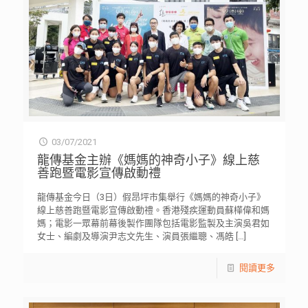
03/07/2021
龍傳基金主辦《媽媽的神奇小子》線上慈
善跑暨電影宣傳啟動禮
龍傳基金今日（3日）假昂坪市集舉行《媽媽的神奇小子》
線上慈善跑暨電影宣傳啟動禮。香港殘疾運動員蘇樺偉和媽
媽；電影一眾幕前幕後製作團隊包括電影監製及主演吳君如
女士、編劇及導演尹志文先生、演員張繼聰、馮皓
[…]
閱讀更多