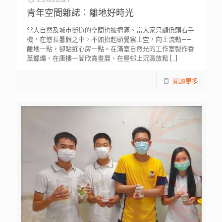
青年空間雜誌︰離地好時光
當大自然及城市街道的空間也被擠滿、當大家只顧低頭看手
機，在悠長暑假之中，不如抬起頭覺察上空，向上流動——
離地一點，卻貼近心房一點。在滿室自然光的工作室製作香
薰蠟燭、在唐樓一閣欣賞畫展、在屋邨上沉澱放鬆
[…]
閱讀更多