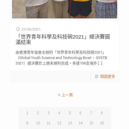
23/06/2021
「世界青年科學及科技碗2021」總決賽圓
滿結束
由香港青年協會主辦的「世界青年科學及科技碗2021」
（Global Youth Science and Technology Bowl， GYSTB
2021）總決賽於上週末順利完成。多達106支海外
[…]
閱讀更多
上一頁
1
2
3
4
5
6
7
8
9
10
11
12
13
14
15
16