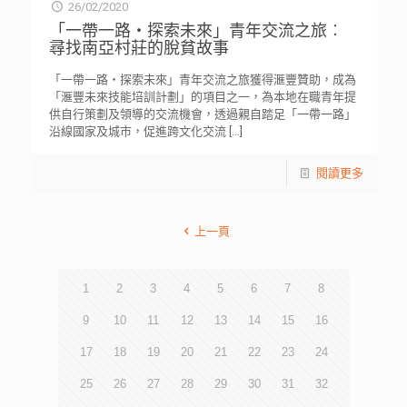
26/02/2020
「一帶一路‧探索未來」青年交流之旅︰
尋找南亞村莊的脫貧故事
「一帶一路‧探索未來」青年交流之旅​​​​​​​獲得滙豐贊助，成為
「滙豐未來技能培訓計劃」的項目之一，為本地在職青年提
供自行策劃及領導的交流機會，透過親自踏足「一帶一路」
沿線國家及城市，促進跨文化交流
[…]
閱讀更多
上一頁
1
2
3
4
5
6
7
8
9
10
11
12
13
14
15
16
17
18
19
20
21
22
23
24
25
26
27
28
29
30
31
32