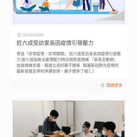
24/03/2020
近六成受訪家長因疫情引發壓力
青協「非常疫情・非常關懷」 近六成受訪家長因疫情引發壓
力 逾七成指無法處理壓力時出現負面情緒 「家長全動網」
加強情緒支援，冀建立良好親子關係 隨著新冠肺炎疫情的
最新發展及學校停課安排，親子間多了相
[…]
閱讀更多