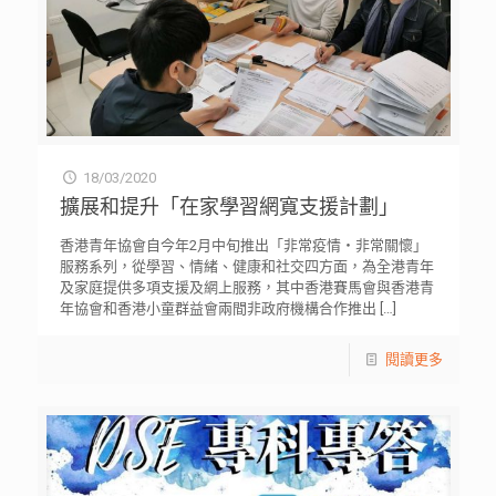
18/03/2020
擴展和提升「在家學習網寬支援計劃」
香港青年協會自今年2月中旬推出「非常疫情・非常關懷」
服務系列，從學習、情緒、健康和社交四方面，為全港青年
及家庭提供多項支援及網上服務，其中香港賽馬會與香港青
年協會和香港小童群益會兩間非政府機構合作推出
[…]
閱讀更多