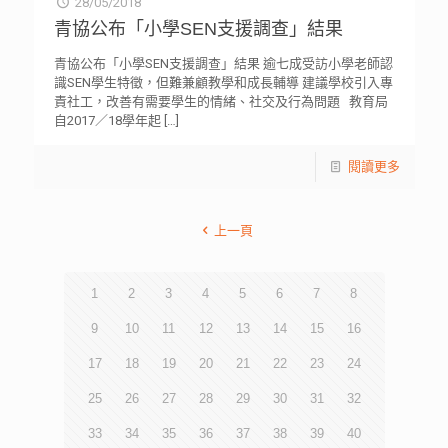
28/05/2018
青協公布「小學SEN支援調查」結果
青協公布「小學SEN支援調查」結果 逾七成受訪小學老師認
識SEN學生特徵，但難兼顧教學和成長輔導 建議學校引入專
責社工，改善有需要學生的情緒、社交及行為問題 教育局
自2017／18學年起
[…]
閱讀更多
上一頁
1
2
3
4
5
6
7
8
9
10
11
12
13
14
15
16
17
18
19
20
21
22
23
24
25
26
27
28
29
30
31
32
33
34
35
36
37
38
39
40