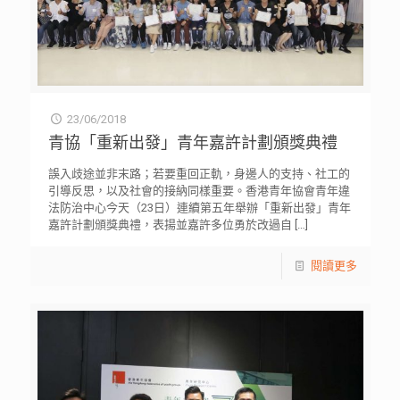
23/06/2018
青協「重新出發」青年嘉許計劃頒獎典禮
誤入歧途並非末路；若要重回正軌，身邊人的支持、社工的
引導反思，以及社會的接納同樣重要。香港青年協會青年違
法防治中心今天（23日）連續第五年舉辦「重新出發」青年
嘉許計劃頒獎典禮，表揚並嘉許多位勇於改過自
[…]
閱讀更多