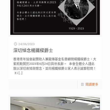
24/06/2023
深切悼念楊鐵樑爵士
香港青年協會副贊助人兼龍傳基金名譽顧問楊鐵樑爵士，大
紫荊勳賢於2023年6月24日與世長辭。 本會全體仝人謹此
致以深切哀悼與懷念，並向楊鐵樑爵士家人表示誠摯慰問！
It i
[…]
閱讀更多