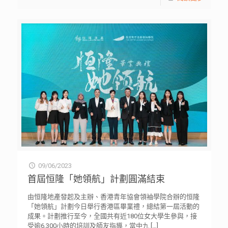
09/06/2023
首屆恒隆「她領航」計劃圓滿結束
由恒隆地產發起及主辦、香港青年協會領袖學院合辦的恒隆
「她領航」計劃今日舉行香港區畢業禮，總結第一屆活動的
成果。計劃推行至今，全國共有近180位女大學生參與，接
受逾6,300小時的培訓及師友指導，當中九
[…]