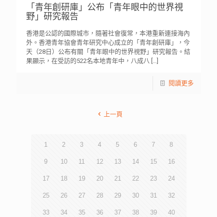
「青年創研庫」公布「青年眼中的世界視
野」研究報告
香港是公認的國際城市，隨著社會復常，本港重新連接海內
外。香港青年協會青年研究中心成立的「青年創研庫」，今
天（28日）公布有關「青年眼中的世界視野」研究報告。結
果顯示，在受訪的522名本地青年中，八成八
[…]
閱讀更多
上一頁
1
2
3
4
5
6
7
8
9
10
11
12
13
14
15
16
17
18
19
20
21
22
23
24
25
26
27
28
29
30
31
32
33
34
35
36
37
38
39
40