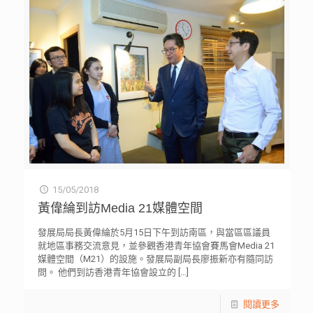
15/05/2018
黃偉綸到訪Media 21媒體空間
發展局局長黃偉綸於5月15日下午到訪南區，與當區區議員
就地區事務交流意見，並參觀香港青年協會賽馬會Media 21
媒體空間（M21）的設施。發展局副局長廖振新亦有隨同訪
問。 他們到訪香港青年協會設立的
[…]
閱讀更多