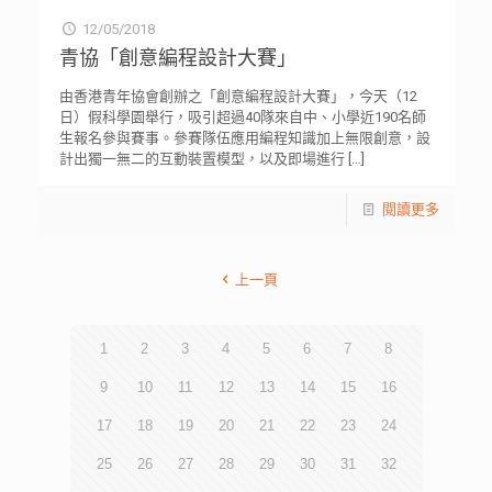
12/05/2018
青協「創意編程設計大賽」
由香港青年協會創辦之「創意編程設計大賽」，今天（12
日）假科學園舉行，吸引超過40隊來自中、小學近190名師
生報名參與賽事。參賽隊伍應用編程知識加上無限創意，設
計出獨一無二的互動裝置模型，以及即場進行
[…]
閱讀更多
上一頁
1
2
3
4
5
6
7
8
9
10
11
12
13
14
15
16
17
18
19
20
21
22
23
24
25
26
27
28
29
30
31
32