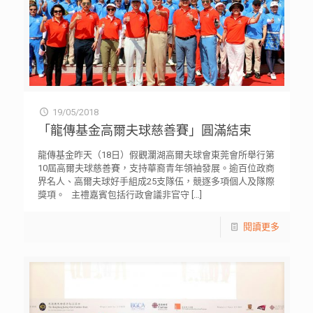
19/05/2018
「龍傳基金高爾夫球慈善賽」圓滿結束
龍傳基金昨天（18日）假觀瀾湖高爾夫球會東莞會所舉行第
10屆高爾夫球慈善賽，支持華裔青年領袖發展。逾百位政商
界名人、高爾夫球好手組成25支隊伍，競逐多項個人及隊際
獎項。 主禮嘉賓包括行政會議非官守
[…]
閱讀更多