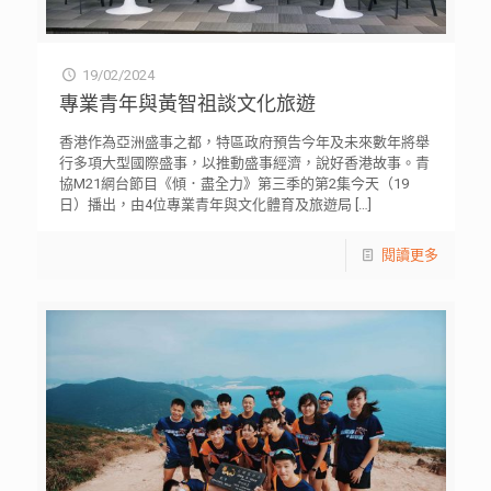
19/02/2024
專業青年與黃智祖談文化旅遊
香港作為亞洲盛事之都，特區政府預告今年及未來數年將舉
行多項大型國際盛事，以推動盛事經濟，說好香港故事。青
協M21網台節目《傾．盡全力》第三季的第2集今天（19
日）播出，由4位專業青年與文化體育及旅遊局
[…]
閱讀更多