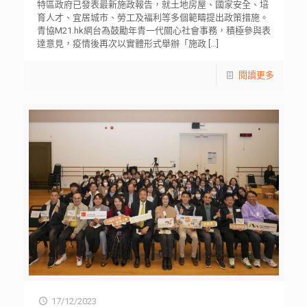
特區政府已發表最新施政報告，就土地房屋、國家安全、培
育人才、宜居城市、勞工及褔利等多個範疇提出政策措施。
青協M21.hk網台為鼓勵年青一代關心社會事務，積極參與表
達意見，疫情後再次以實體形式舉辦「施政
[…]
閱讀更多
17/12/2023