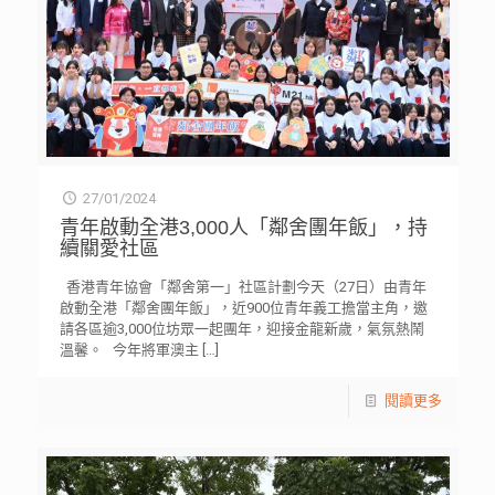
27/01/2024
青年啟動全港3,000人「鄰舍團年飯」，持
續關愛社區
香港青年協會「鄰舍第一」社區計劃今天（27日）由青年
啟動全港「鄰舍團年飯」，近900位青年義工擔當主角，邀
請各區逾3,000位坊眾一起團年，迎接金龍新歲，氣氛熱鬧
溫馨。 今年將軍澳主
[…]
閱讀更多