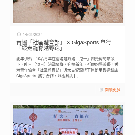
14/02/2024
青協「社區體育部」 X GigaSports 舉行
「縱走龍脊越野跑」
龍年伊始，10名青年在香港越野跑「港一」謝覺偉的帶領
下，昨日（13日）決戰龍脊，迎接新年，祈願跑學兼優。香
港青年協會「社區體育部」與太古資源旗下運動用品連鎖店
GigaSports 攜手合作，以極具挑
[…]
閱讀更多