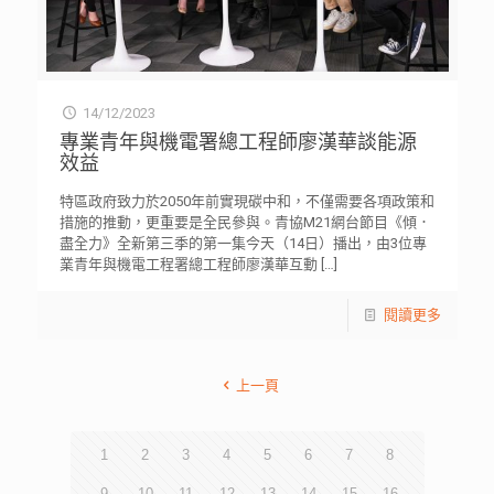
14/12/2023
專業青年與機電署總工程師廖漢華談能源
效益
特區政府致力於2050年前實現碳中和，不僅需要各項政策和
措施的推動，更重要是全民參與。青協M21網台節目《傾．
盡全力》全新第三季的第一集今天（14日）播出，由3位專
業青年與機電工程署總工程師廖漢華互動
[…]
閱讀更多
上一頁
1
2
3
4
5
6
7
8
9
10
11
12
13
14
15
16