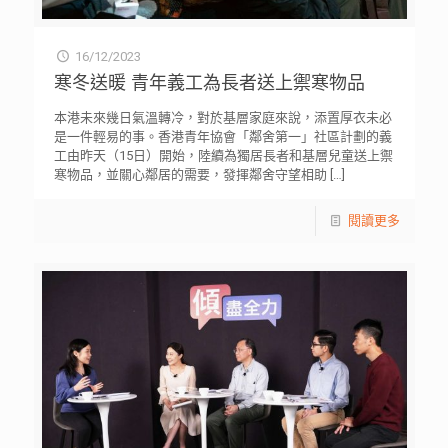
16/12/2023
寒冬送暖 青年義工為長者送上禦寒物品
本港未來幾日氣溫轉冷，對於基層家庭來說，添置厚衣未必
是一件輕易的事。香港青年協會「鄰舍第一」社區計劃的義
工由昨天（15日）開始，陸續為獨居長者和基層兒童送上禦
寒物品，並關心鄰居的需要，發揮鄰舍守望相助
[…]
閱讀更多