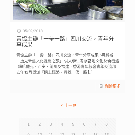
05/02/2018
青協主辧「一帶一路」四川交流，青年分
享成果
青協主辧「一帶一路」四川交流，青年分享成果 6月將辦
「捷克新舊文化體驗之旅」 供大學生考察當地文化及新機遇
繼哈薩克、西安、蘭州及福建，香港青年協會青年交流部
去年12月舉辦「踏上鐵路‧尋找一帶一路
[…]
閱讀更多
上一頁
1
2
3
4
5
6
7
8
9
10
11
12
13
14
15
16