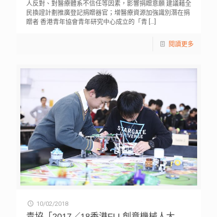
人反對、對醫療體系不信任等因素，影響捐贈意願 建議藉全
民換證計劃推廣登記捐贈器官；增醫療資源加強識別潛在捐
贈者 香港青年協會青年研究中心成立的「青
[…]
閱讀更多
10/02/2018
青協「2017／18香港FLL創意機械人大