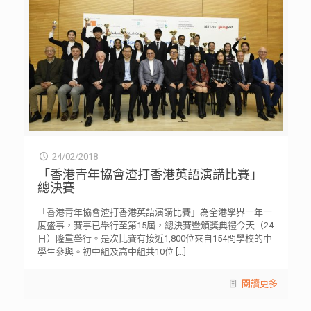
24/02/2018
「香港青年協會渣打香港英語演講比賽」
總決賽
「香港青年協會渣打香港英語演講比賽」為全港學界一年一
度盛事，賽事已舉行至第15屆，總決賽暨頒獎典禮今天（24
日）隆重舉行。是次比賽有接近1,800位來自154間學校的中
學生參與。初中組及高中組共10位
[…]
閱讀更多