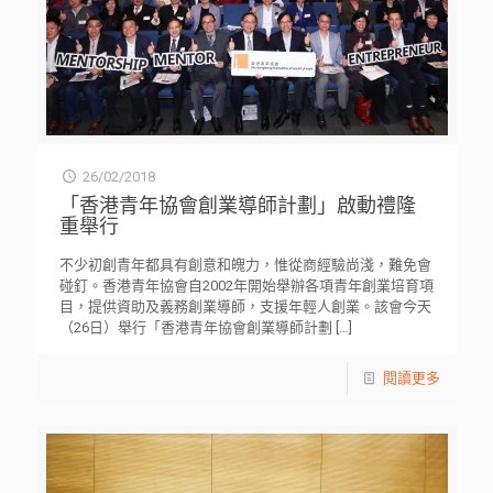
26/02/2018
「香港青年協會創業導師計劃」啟動禮隆
重舉行
不少初創青年都具有創意和魄力，惟從商經驗尚淺，難免會
碰釘。香港青年協會自2002年開始舉辦各項青年創業培育項
目，提供資助及義務創業導師，支援年輕人創業。該會今天
（26日）舉行「香港青年協會創業導師計劃
[…]
閱讀更多