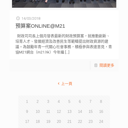
14/03/2018
預算案ONLINE@M21
財政司司長上個月發表最新的財政預算案，就推動創新、
培育人才、發展經濟及改善民生等範疇提出財政資源的建
議。為鼓勵年青一代關心社會事務，積極參與表達意見，青
協M21網台（m21.hk）今年繼
[…]
閱讀更多
上一頁
1
2
3
4
5
6
7
8
9
10
11
12
13
14
15
16
17
18
19
20
21
22
23
24